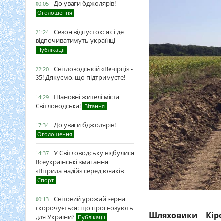
До уваги бджолярів!
00:05
Оголошення
Сезон відпусток: як і де
21:24
відпочиватимуть українці
Публікації
Світловодській «Вечірці» -
22:20
35! Дякуємо, що підтримуєте!
Шановні жителі міста
14:29
Світловодська!
Вітання
До уваги бджолярів!
17:34
Оголошення
У Світловодську відбулися
14:37
Всеукраїнські змагання
«Вітрила надій» серед юнаків
Спорт
Світовий урожай зерна
00:13
скорочується: що прогнозують
Шляховики Кір
для України?
Публікації