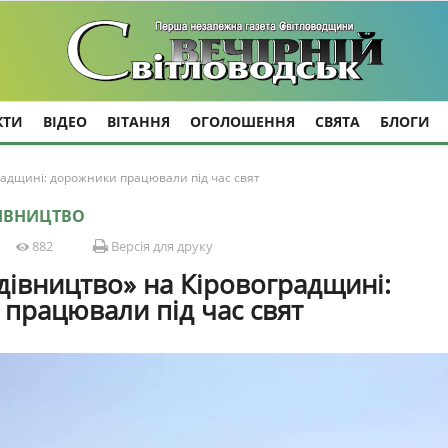
КТИ
ВІДЕО
ВІТАННЯ
ОГОЛОШЕННЯ
СВЯТА
БЛОГИ
радщині: дорожники працювали під час свят
ДІВНИЦТВО
882
Версія для друку
дівництво» на Кіровоградщині:
працювали під час свят