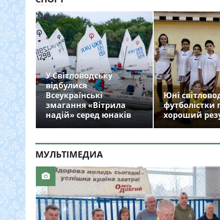
У Світловодську
відбулися
Всеукраїнські
Юні світлово
змагання «Вітрила
футболістки 
надій» серед юнаків
хороший рез
МУЛЬТIМЕДИА