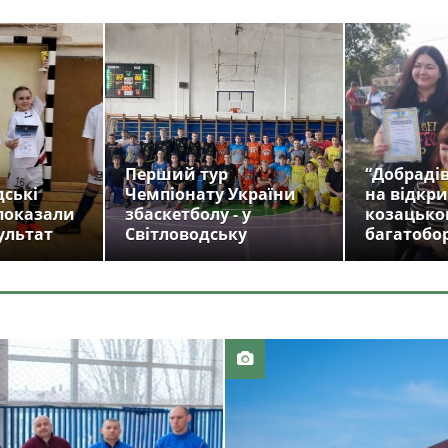
Перший тур
“Добрадів
дські
Чемпіонату України
на відкри
показали
збаскетболу - у
козацько
ультат
Світловодську
багатобо