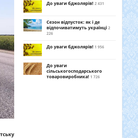
До уваги бджолярів!
2 431
Сезон відпусток: як і де
відпочиватимуть українці
2
226
До уваги бджолярів!
1 956
До уваги
сільськогосподарського
товаровиробника!
1 726
тську