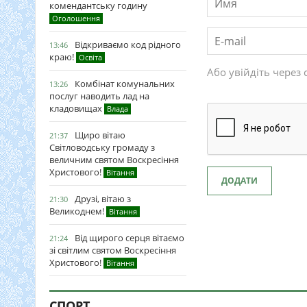
комендантську годину
Оголошення
Відкриваємо код рідного
13:46
краю!
Освіта
Або увійдіть через 
Комбінат комунальних
13:26
послуг наводить лад на
кладовищах
Влада
Щиро вітаю
21:37
Світловодську громаду з
величним святом Воскресіння
Христового!
Вітання
ДОДАТИ
Друзі, вітаю з
21:30
Великоднем!
Вітання
Від щирого серця вітаємо
21:24
зі світлим святом Воскресіння
Христового!
Вітання
СПОРТ