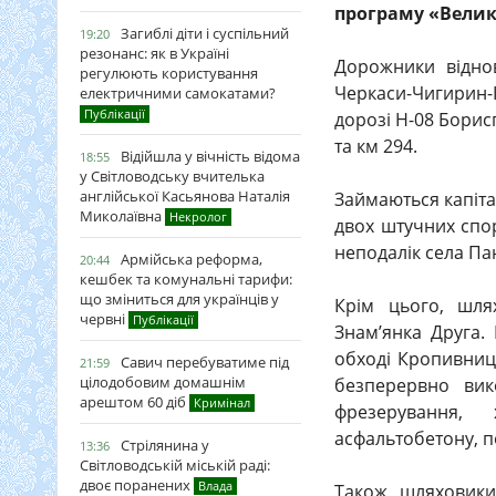
програму «Велик
Загиблі діти і суспільний
19:20
резонанс: як в Україні
Дорожники віднов
регулюють користування
Черкаси-Чигирин-
електричними самокатами?
Публікації
дорозі Н-08 Борисп
та км 294.
Відійшла у вічність відома
18:55
у Світловодську вчителька
англійської Касьянова Наталія
Займаються капіта
Миколаївна
Некролог
двох штучних спор
неподалік села Пан
Армійська реформа,
20:44
кешбек та комунальні тарифи:
що зміниться для українців у
Крім цього, шля
червні
Публікації
Знам’янка Друга.
обході Кропивниц
Савич перебуватиме під
21:59
цілодобовим домашнім
безперервно вик
арештом 60 діб
Кримінал
фрезерування,
асфальтобетону, 
Стрілянина у
13:36
Світловодській міській раді:
двоє поранених
Влада
Також шляховики