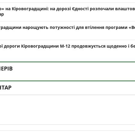
» на Кіровоградщині: на дорозі Єдності розпочали влашто
ар
радщини нарощують потужності для втілення програми «В
ї дороги Кіровоградщини М-12 продовжується щоденно і б
ЕРІВ
НТАР