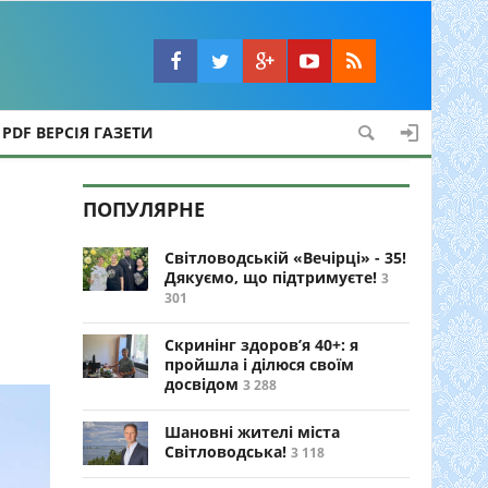
PDF ВЕРСІЯ ГАЗЕТИ
ПОПУЛЯРНЕ
Світловодській «Вечірці» - 35!
Дякуємо, що підтримуєте!
3
301
Скринінг здоров’я 40+: я
пройшла і ділюся своїм
досвідом
3 288
Шановні жителі міста
Світловодська!
3 118