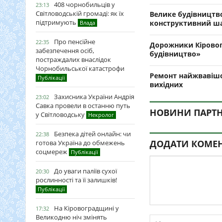
408 чорнобильців у
23:13
Світловодській громаді: як їх
Велике будівництво
підтримують
конструктивний ш
Влада
Про пенсійне
22:35
Дорожники Кіровог
забезпечення осіб,
будівництво»
постраждалих внаслідок
Чорнобильської катастрофи
Ремонт найжвавішо
Публікації
вихідних
Захисника України Андрія
23:02
Савка провели в останню путь
НОВИНИ ПАРТН
у Світловодську
Некролог
Безпека дітей онлайн: чи
22:38
ДОДАТИ КОМЕ
готова Україна до обмежень
соцмереж
Публікації
До уваги паліїв сухої
20:30
рослинності та її залишків!
Публікації
На Кіровоградщині у
17:32
Великодню ніч змінять