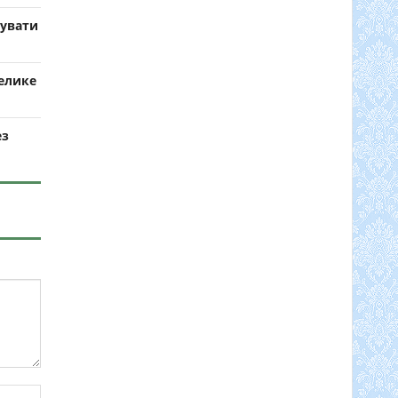
вувати
елике
ез