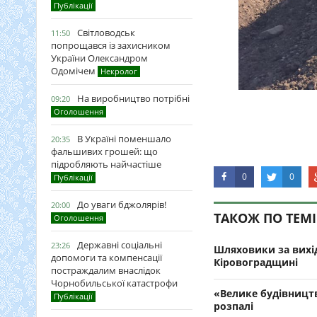
Публікації
Світловодськ
11:50
попрощався із захисником
України Олександром
Одомічем
Некролог
На виробництво потрібні
09:20
Оголошення
В Україні поменшало
20:35
фальшивих грошей: що
підробляють найчастіше
0
0
Публікації
До уваги бджолярів!
20:00
ТАКОЖ ПО ТЕМІ
Оголошення
Державні соціальні
23:26
Шляховики за вихід
допомоги та компенсації
Кіровоградщині
постраждалим внаслідок
Чорнобильської катастрофи
«Велике будівництв
Публікації
розпалі