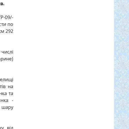
в.
Р-09/-
сти по
км 292
 числі
арине)
елищі
тів на
нка та
нка -
 шару
у від