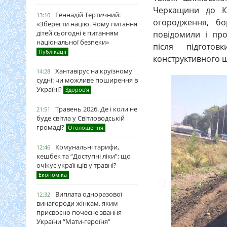
Черкащини до Кр
Геннадій Тертичний:
13:10
огородження, бо
«Зберегти націю. Чому питання
дітей сьогодні є питанням
повідомили і пр
національної безпеки»
після підгото
Публікації
конструктивного ш
Хантавірус на круїзному
14:28
судні: чи можливе поширення в
Україні?
Здоров'я
Травень 2026. Де і коли не
21:51
буде світла у Світловодській
громаді?
Оголошення
Комунальні тарифи,
12:46
кешбек та “Доступні ліки”: що
очікує українців у травні?
Економіка
Виплата одноразової
12:32
винагороди жінкам, яким
присвоєно почесне звання
України “Мати-героїня”