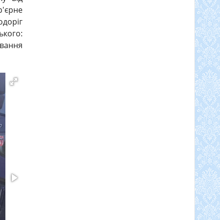
'єрне
доріг
ького:
вання