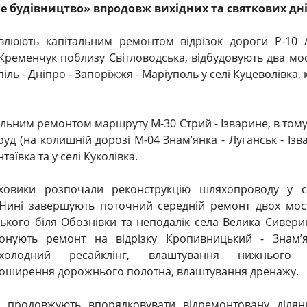
е будівництво» впродовж вихідних та святкових дні
люють капітальним ремонтом відрізок дороги Р-10 /
Кременчук поблизу Світловодська, відбудовують два мо
іль - Дніпро - Запорiжжя - Маріуполь у селі Куцеволівка, 
льним ремонтом маршруту М-30 Стрий - Ізварине, в тому
уд (на колишній дорозі М-04 Знам’янка - Луганськ - Ізв
таївка та у селі Куколівка.
ховики розпочали реконструкцію шляхопроводу у с
 Нині завершують поточний середній ремонт двох мос
ького біля Обознівки та неподалік села Велика Сивери
онують ремонт на відрізку Кропивницький - Знам’я
 холодний ресайклінг, влаштування нижнього
поширення дорожнього полотна, влаштування дренажу.
 продовжують впорядковувати відремонтовану ділянк