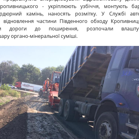
опивницького - укріплюють узбіччя, монтують бар
рдюрний камінь, наносять розмітку. У Службі авто
о відновлення частини Південного обходу Кропивниц
вки дороги до поширення, розпочали влашту
ару органо-мінеральної суміші.