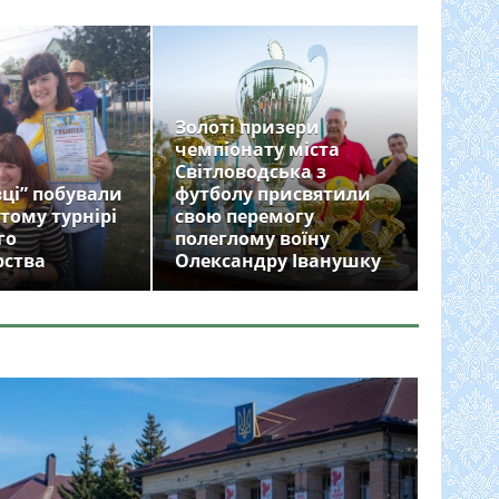
Золоті призери
чемпіонату міста
Світловодська з
ці” побували
футболу присвятили
тому турнірі
свою перемогу
го
полеглому воїну
рства
Олександру Іванушку