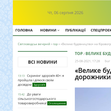
Чт, 06 серпня 2026
ГОЛОВНА
НОВИНИ
ПУБЛІКАЦІЇ
СПЕЦПРОЕ
Світловодськ вечірній
»
top
» «Велике будівництво» на Кіровог
TOP
ВЕЛИКЕ БУ
/
25-08-2021, 17:28
bur
ВСІ НОВИНИ
«Велике бу
дорожники 
Скринінг здоров’я 40+: я
13:13
пройшла і ділюся своїм
досвідом
Здоров'я
До уваги
15:42
сільськогосподарського
товаровиробника!
Оголошення