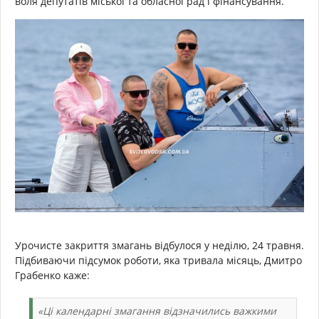
воля депутатів міської та обласної рад і фінансування.
Урочисте закриття змагань відбулося у неділю, 24 травня.
Підбиваючи підсумок роботи, яка тривала місяць, Дмитро
Грабенко каже:
«Ці календарні змагання відзначились важкими