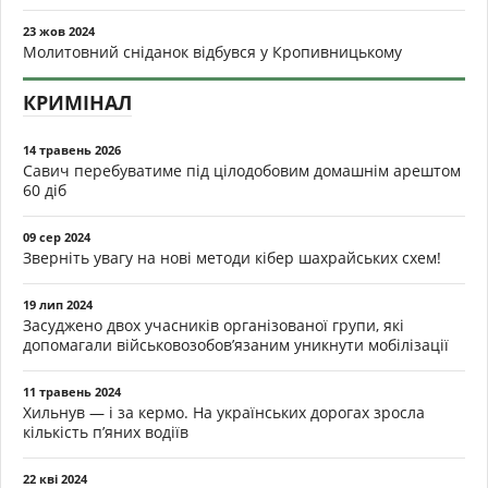
23 жов 2024
Молитовний сніданок відбувся у Кропивницькому
КРИМІНАЛ
14 травень 2026
Савич перебуватиме під цілодобовим домашнім арештом
60 діб
09 сер 2024
Зверніть увагу на нові методи кібер шахрайських схем!
19 лип 2024
Засуджено двох учасників організованої групи, які
допомагали військовозобов’язаним уникнути мобілізації
11 травень 2024
Хильнув — і за кермо. На українських дорогах зросла
кількість п’яних водіїв
22 кві 2024