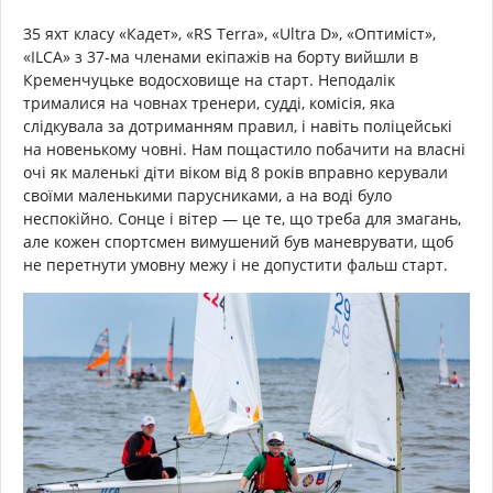
35 яхт класу «Кадет», «RS Terra», «Ultra D», «Оптиміст»,
«ILCA» з 37-ма членами екіпажів на борту вийшли в
Кременчуцьке водосховище на старт. Неподалік
трималися на човнах тренери, судді, комісія, яка
слідкувала за дотриманням правил, і навіть поліцейські
на новенькому човні. Нам пощастило побачити на власні
очі як маленькі діти віком від 8 років вправно керували
своїми маленькими парусниками, а на воді було
неспокійно. Сонце і вітер — це те, що треба для змагань,
але кожен спортсмен вимушений був маневрувати, щоб
не перетнути умовну межу і не допустити фальш старт.