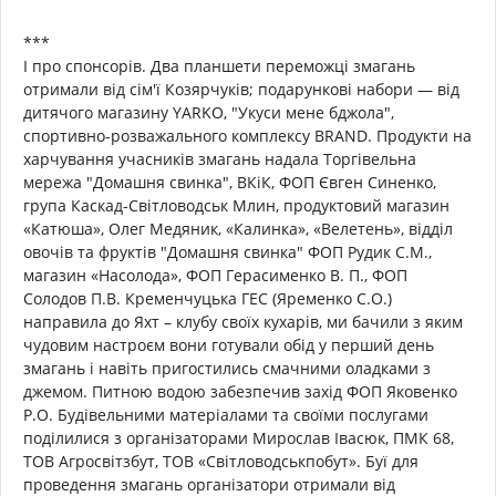
***
І про спонсорів. Два планшети переможці змагань
отримали від сім'ї Козярчуків; подарункові набори — від
дитячого магазину YARKO, "Укуси мене бджола",
спортивно-розважального комплексу BRAND. Продукти на
харчування учасників змагань надала Торгівельна
мережа "Домашня свинка", ВКіК, ФОП Євген Синенко,
група Каскад-Світловодськ Млин, продуктовий магазин
«Катюша», Олег Медяник, «Калинка», «Велетень», відділ
овочів та фруктів "Домашня свинка" ФОП Рудик С.М.,
магазин «Насолода», ФОП Герасименко В. П., ФОП
Солодов П.В. Кременчуцька ГЕС (Яременко С.О.)
направила до Яхт – клубу своїх кухарів, ми бачили з яким
чудовим настроєм вони готували обід у перший день
змагань і навіть пригостились смачними оладками з
джемом. Питною водою забезпечив захід ФОП Яковенко
Р.О. Будівельними матеріалами та своїми послугами
поділилися з організаторами Мирослав Івасюк, ПМК 68,
ТОВ Агросвітзбут, ТОВ «Світловодськпобут». Буї для
проведення змагань організатори отримали від