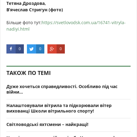
Тетяна Дроздова,
В’ячеслав Стригун (фото)
Більше фото тут:
https://svetlovodsk.com.ua/16741-vitryla-
nadiyi.html
0
0
0
ТАКОЖ ПО ТЕМІ
Дуже хочеться справедливості. Особливо під час
війни...
Налаштовували вітрила та підкорювали вітер
вихованці Школи вітрильного спорту!
Світловодські яхтсмени – найкращі!