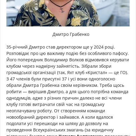
Дмитро Грабенко
35-річний Дмитро став директором ще у 2024 році.
Розповідає про цю важливу подію без особливого пафосу.
Його попередник Володимир Волков відмовився керувати
клубом через надмірну зайнятість. Зібрали збори
громадської організації (так, Яхт клуб «Кристал» — це ГО).
З 47 членів були присутні 37 і усі вони одноголосно
обрали Дмитра Грабенка своїм керівником. Треба щось
робити — вирішив Дмитро, а для цього потрібна команда
однодумців, адже з різних причин далеко не всі члени
клубу готові витрачати свій час на громадську
неоплачувану роботу. От створенням команди
новообраний директор і займався. А коли вдалося
подолати усі перешкоди на шляху до дозволу на
проведення Всеукраїнських змагань (за юридичну