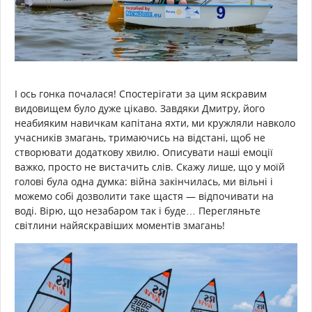
І ось гонка почалася! Спостерігати за цим яскравим
видовищем було дуже цікаво. Завдяки Дмитру, його
неабияким навичкам капітана яхти, ми кружляли навколо
учасників змагань, тримаючись на відстані, щоб не
створювати додаткову хвилю. Описувати наші емоції
важко, просто не вистачить слів. Скажу лише, що у моїй
голові була одна думка: війна закінчилась, ми вільні і
можемо собі дозволити таке щастя — відпочивати на
воді. Вірю, що незабаром так і буде… Перегляньте
світлини найяскравіших моментів змагань!