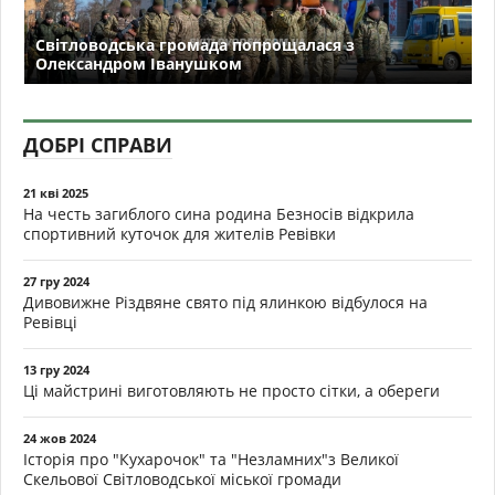
Світловодська громада попрощалася з
Олександром Іванушком
ДОБРІ СПРАВИ
21 кві 2025
На честь загиблого сина родина Безносів відкрила
спортивний куточок для жителів Ревівки
27 гру 2024
Дивовижне Різдвяне свято під ялинкою відбулося на
Ревівці
13 гру 2024
Ці майстрині виготовляють не просто сітки, а обереги
24 жов 2024
Історія про "Кухарочок" та "Незламних"з Великої
Скельової Світловодської міської громади