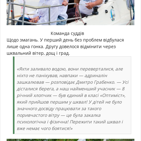
Команда суддів
Щодо змагань. У перший день без проблем відбулася
лише одна гонка. Другу довелося відмінити через
шквальний вітер, дощ і град.
«Яхти заливало водою, вони переверталися, але
ніхто не панікував, навпаки — адриналін
зашкалював — розповідає Дмитро Грабенко. — Усі
дісталися берега, а наш найменший учасник — 8
річний хлопчик — був єдиний в класі «Оптиміст»,
який прийшов першим у шквал! У дітей не було
значного досвіду працювати за такого
поривчастого вітру — це була закалка
психологічна і фізична! Пережити такий шквал і
вже немає чого боятися!»