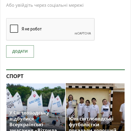
Або увійдіть через соціальні мережі
ДОДАТИ
СПОРТ
У Світловодську
відбулися
Юні світловодські
Всеукраїнські
футболістки
змагання «Вітрила
показали хороший