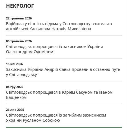
НЕКРОЛОГ
22 травень 2026
Відійшла у вічність відома у Світловодську вчителька
англійської Касьянова Наталія Миколаївна
06 травень 2026
Світловодськ попрощався із захисником України
Олександром Одомічем
15 кві 2026
Захисника України Андрія Савка провели в останню путь
у Світловодську
04 гру 2025
Світловодськ попрощався з Юрієм Сакуном та Іваном
Ващенком
26 лис 2025
Світловодськ попрощався із загиблим захисником
України Русланом Сорокою