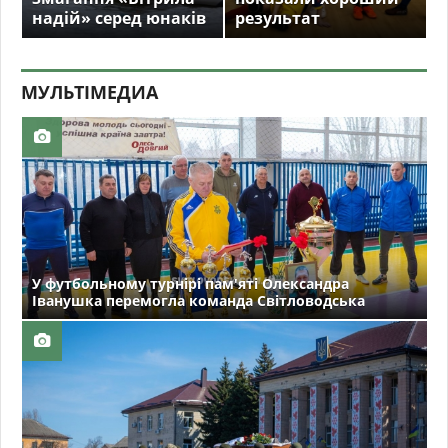
надій» серед юнаків
результат
МУЛЬТIМЕДИА
У футбольному турнірі пам'яті Олександра
Іванушка перемогла команда Світловодська