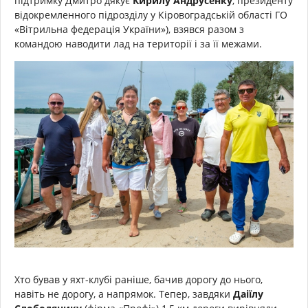
підтримку Дмитро дякує
Кирилу Андрусенку
, президенту
відокремленного підрозділу у Кіровоградській області ГО
«Вітрильна федерація України»), взявся разом з
командою наводити лад на території і за її межами.
Хто бував у яхт-клубі раніше, бачив дорогу до нього,
навіть не дорогу, а напрямок. Тепер, завдяки
Даіїлу