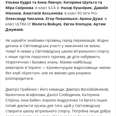
Ульяна Кудря та Анна Левчук; Катерина Шульга та
Міра Смірнова
; в класі ILCA 4:
Назар Кушнірик, Давніїл
Ніконов, Анастасія Аксьонова
; в класі RS tera Pro:
Олександр Чикалов, Єгор Поваляшко; Арина Дужа
; в
класі ULTRA D:
Віолета Войцех, Євген Клєпцов, Артем
Джумаєв.
Не шукайте знайомих прізвищ серед переможців. Жодна
дитина зі Світловодська участі у змаганнях не взяла.
Чому? А немає у Світловодську школи вітрильного спорту,
є лише гурток парусного туризму, де діти набувають
теоретичних і базових знань. Маємо найбільшу
акваторію в Україні — Кременчуцьке водосховище, маємо
Яхт-клуб «Кристал», але не вміємо цим розумно
розпорядитися.
Дмитро Грабенко і його команда: Дмитро Воскобойников,
Валентина Агафонова, Даніїл Слободяник, Катерина
Спіріна, Інна Бабич, Кирило Андрусенко та багато інших
готові докласти зусиль для того, щоб у Світловодську
створити школу вітрильного спорту. Потрібна лише добра