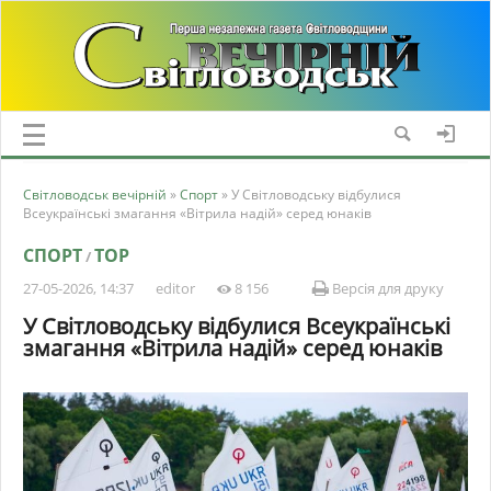
Світловодськ вечірній
»
Спорт
» У Світловодську відбулися
Всеукраїнські змагання «Вітрила надій» серед юнаків
СПОРТ
TOP
/
27-05-2026, 14:37
editor
8 156
Версія для друку
У Світловодську відбулися Всеукраїнські
змагання «Вітрила надій» серед юнаків