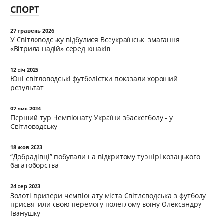
СПОРТ
27 травень 2026
У Світловодську відбулися Всеукраїнські змагання
«Вітрила надій» серед юнаків
12 січ 2025
Юні світловодські футболістки показали хороший
результат
07 лис 2024
Перший тур Чемпіонату України збаскетболу - у
Світловодську
18 жов 2023
“Добрадівці” побували на відкритому турнірі козацького
багатоборства
24 сер 2023
Золоті призери чемпіонату міста Світловодська з футболу
присвятили свою перемогу полеглому воїну Олександру
Іванушку