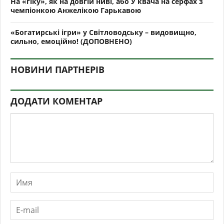
На «гіку», як на довгій ниві, або У квача на серфах з
чемпіонкою Анжелікою Гарькавою
«Богатирські ігри» у Світловодську – видовищно,
сильно, емоційно! (ДОПОВНЕНО)
НОВИНИ ПАРТНЕРІВ
ДОДАТИ КОМЕНТАР