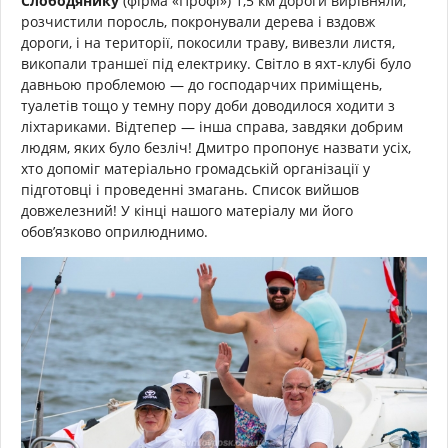
Слободянику
(фірма «Профі») 1,5 км дороги вирівняли,
розчистили поросль, покронували дерева і вздовж
дороги, і на території, покосили траву, вивезли листя,
викопали траншеї під електрику. Світло в яхт-клубі було
давньою проблемою — до господарчих приміщень,
туалетів тощо у темну пору доби доводилося ходити з
ліхтариками. Відтепер — інша справа, завдяки добрим
людям, яких було безліч! Дмитро пропонує назвати усіх,
хто допоміг матеріально громадській організації у
підготовці і проведенні змагань. Список вийшов
довжелезний! У кінці нашого матеріалу ми його
обов’язково оприлюднимо.