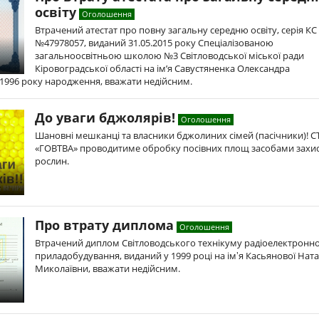
освіту
Оголошення
Втрачений атестат про повну загальну середню освіту, серія КС
№47978057, виданий 31.05.2015 року Спеціалізованою
загальноосвітньою школою №3 Світловодської міської ради
Кіровоградської області на ім’я Савустяненка Олександра
.1996 року народження, вважати недійсним.
До уваги бджолярів!
Оголошення
Шановні мешканці та власники бджолиних сімей (пасічники)! 
«ГОВТВА» проводитиме обробку посівних площ засобами захи
рослин.
Про втрату диплома
Оголошення
Втрачений диплом Світловодського технікуму радіоелектронн
приладобудування, виданий у 1999 році на імʼя Касьянової Ната
Миколаївни, вважати недійсним.