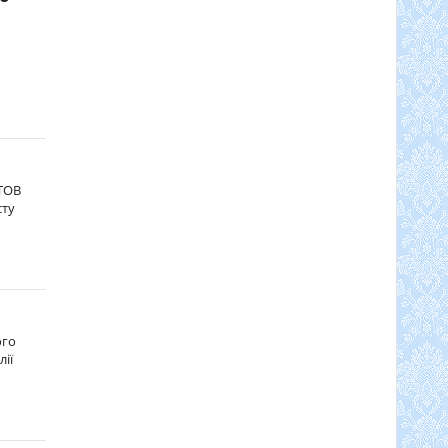
СТОВ
сту
ого
лії