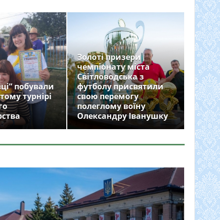
Золоті призери
чемпіонату міста
Світловодська з
ці” побували
футболу присвятили
тому турнірі
свою перемогу
го
полеглому воїну
рства
Олександру Іванушку