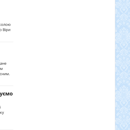
школою
о Віри
дане
им
ійсним.
куємо
ї
оку