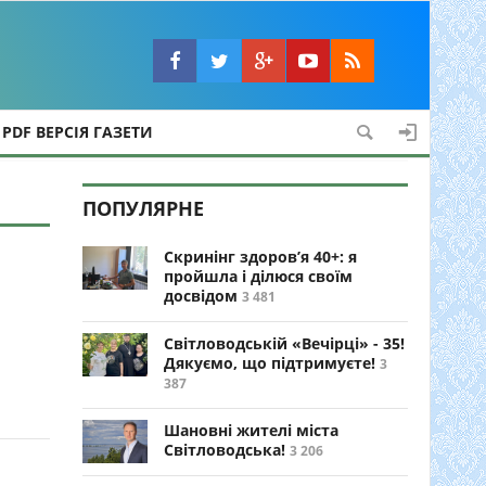
PDF ВЕРСІЯ ГАЗЕТИ
ПОПУЛЯРНЕ
Скринінг здоров’я 40+: я
пройшла і ділюся своїм
досвідом
3 481
Світловодській «Вечірці» - 35!
Дякуємо, що підтримуєте!
3
387
Шановні жителі міста
Світловодська!
3 206