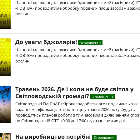
Шановні мешканці та власники бджолиних сімей (пасічники)! 
«ГОВТВА» проводитиме обробку посівних площ засобами захи
рослин.
До уваги бджолярів!
Оголошення
Шановні мешканці та власники бджолиних сімей (пасічники)! 
«ГОВТВА» проводитиме обробку посівних площ засобами захи
рослин.
Травень 2026. Де і коли не буде світла у
Світловодській громаді?
Оголошення
Світловодські ЕМ ПрАТ «Кіровоградобленерго» поділились з н
виданням інформацією про те, що у травні 2026 року будуть
проводитись планові роботи з тимчасовим відключенням спож
по Світловодській ОТГ з 9:00 до 17:00 в указані нижче дні.
На виробництво потрібні
Оголошення