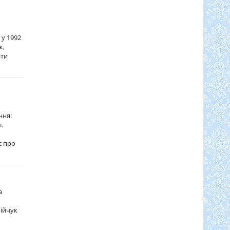
 у 1992
к,
ати
ння:
.
є про
а
рійчук