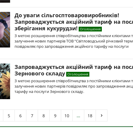
До уваги сільгосптоваровиробників!
Запроваджується акційний тариф на пос
зберігання кукурудзи!
Оголошення
З метою розширення співробітництва з постійними клієнтами 
залучення нових партнерів ТОВ “Світловодський річковий терм
повідомляє про запровадження акційного тарифу на послуги
Запроваджується акційний тариф на пос
Зернового складу
Оголошення
З метою розширення співробітництва з постійними клієнтами 
залучення нових партнерів повідомляє про запровадження акц
тарифу на послуги Зернового складу.
5
6
7
8
9
10
...
18