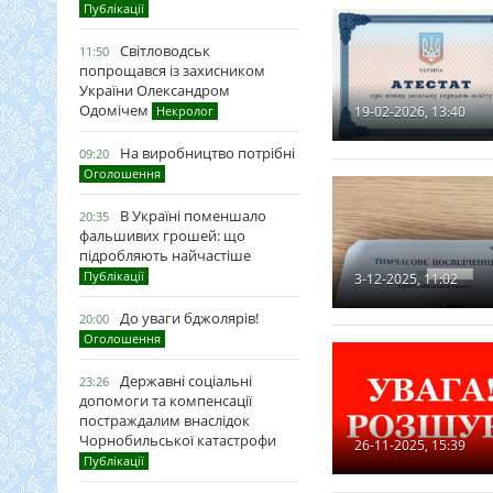
Публікації
Світловодськ
11:50
попрощався із захисником
України Олександром
Одомічем
Некролог
19-02-2026, 13:40
На виробництво потрібні
09:20
Оголошення
В Україні поменшало
20:35
фальшивих грошей: що
підробляють найчастіше
Публікації
3-12-2025, 11:02
До уваги бджолярів!
20:00
Оголошення
Державні соціальні
23:26
допомоги та компенсації
постраждалим внаслідок
Чорнобильської катастрофи
26-11-2025, 15:39
Публікації