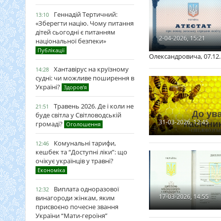
Геннадій Тертичний:
13:10
«Зберегти націю. Чому питання
дітей сьогодні є питанням
2-04-2026, 15:21
національної безпеки»
Публікації
Олександровича, 07.12
Хантавірус на круїзному
14:28
судні: чи можливе поширення в
Україні?
Здоров'я
Травень 2026. Де і коли не
21:51
буде світла у Світловодській
31-03-2026, 12:45
громаді?
Оголошення
Комунальні тарифи,
12:46
кешбек та “Доступні ліки”: що
очікує українців у травні?
Економіка
Виплата одноразової
12:32
17-03-2026, 14:55
винагороди жінкам, яким
присвоєно почесне звання
України “Мати-героїня”