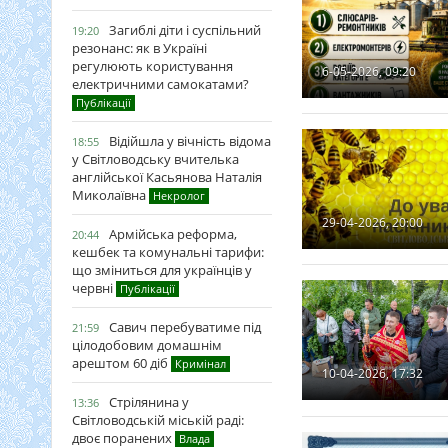
Загиблі діти і суспільний
19:20
резонанс: як в Україні
регулюють користування
6-05-2026, 09:20
електричними самокатами?
Публікації
Відійшла у вічність відома
18:55
у Світловодську вчителька
англійської Касьянова Наталія
Миколаївна
Некролог
29-04-2026, 20:00
Армійська реформа,
20:44
кешбек та комунальні тарифи:
що зміниться для українців у
червні
Публікації
Савич перебуватиме під
21:59
цілодобовим домашнім
арештом 60 діб
Кримінал
10-04-2026, 17:32
Стрілянина у
13:36
Світловодській міській раді:
двоє поранених
Влада