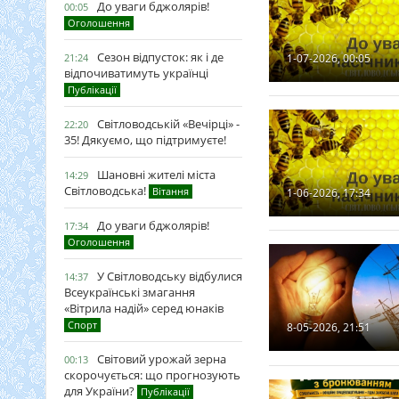
До уваги бджолярів!
00:05
Оголошення
Сезон відпусток: як і де
21:24
1-07-2026, 00:05
відпочиватимуть українці
Публікації
Світловодській «Вечірці» -
22:20
35! Дякуємо, що підтримуєте!
Шановні жителі міста
14:29
Світловодська!
Вітання
1-06-2026, 17:34
До уваги бджолярів!
17:34
Оголошення
У Світловодську відбулися
14:37
Всеукраїнські змагання
«Вітрила надій» серед юнаків
Спорт
8-05-2026, 21:51
Світовий урожай зерна
00:13
скорочується: що прогнозують
для України?
Публікації