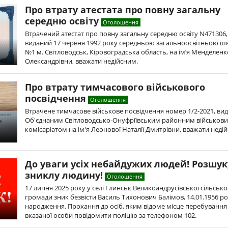
Про втрату атестата про повну загальну
середню освіту
Оголошення
Втрачений атестат про повну загальну середню освіту N471306,
виданий 17 червня 1992 року середньою загальноосвітньою 
№1 м. Світловодськ, Кіровоградська область, на ім’я Менделенк
Олександрівни, вважати недійсним.
Про втрату тимчасового військового
посвідчення
Оголошення
Втрачене тимчасове військове посвідчення номер 1/2-2021, ви
Об'єднаним Світловодсько-Онуфріївським районним військов
комісаріатом на ім'я Леонової Наталії Дмитрівни, вважати нед
До уваги усіх небайдужих людей! Розшу
зниклу людину!
Оголошення
17 липня 2025 року у селі Глинськ Великоандрусівської сільсько
громади зник безвісти Василь Тихонович Балімов, 14.01.1956 р
народження. Прохання до осіб, яким відоме місце перебування
вказаної особи повідомити поліцію за телефоном 102.