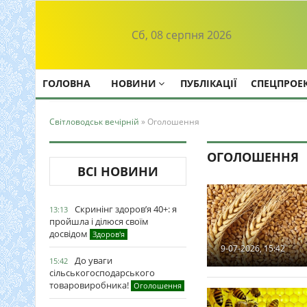
Сб, 08 серпня 2026
ГОЛОВНА
НОВИНИ
ПУБЛІКАЦІЇ
СПЕЦПРОЕ
Світловодськ вечірній
» Оголошення
ОГОЛОШЕННЯ
ВСІ НОВИНИ
Скринінг здоров’я 40+: я
13:13
пройшла і ділюся своїм
досвідом
Здоров'я
9-07-2026, 15:42
До уваги
15:42
сільськогосподарського
товаровиробника!
Оголошення