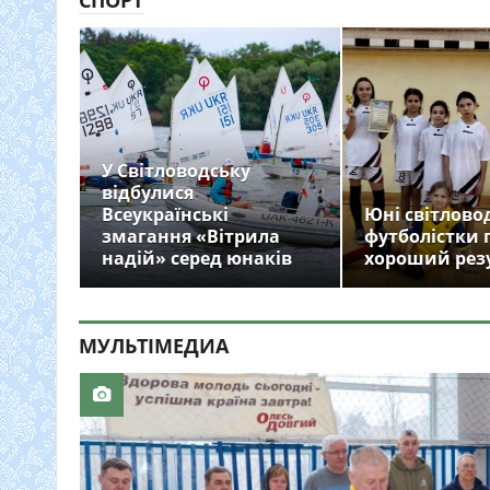
СПОРТ
У Світловодську
відбулися
Всеукраїнські
Юні світлово
змагання «Вітрила
футболістки 
надій» серед юнаків
хороший рез
МУЛЬТIМЕДИА