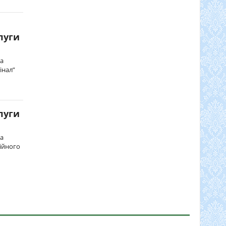
луги
та
інал”
луги
та
ійного