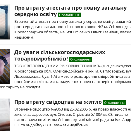
Про втрату атестата про повну загальну
середню освіту
Оголошення
Втрачений атестат про повну загальну середню освіту, виданий
році середньою загальноосвітньою школою №3 м. Світловодсь
Кіровоградська область, на ім’я Офіленко Ольги Іванівни, вваж
недійсним.
До уваги сільськогосподарських
товаровиробників!
Оголошення
ТОВ «СВІТЛОВОДСЬКИЙ РІЧКОВИЙ ТЕРМІНАЛ» (місцезнаходже
Кіровоградська обл., Олександрійський р-н, м. Світловодськ, вул
Лісозаводська, буд. 1-А) з метою розширення співробітництва з
постійними клієнтами та залучення нових партнерів повідомля
го тарифу на послуги
Про втрату свідоцтва на житло
Оголошення
Втрачене свідоцтво №9363 від 25.02.2005 р. на право власності н
житло, за адресою: вул. Січових Стрільців б.100А кв.68, видане
виконавчим комітетом Світловодської міської ради на ім’я Анд
І.О. та Андрійчук В.В., вважати недійсним.