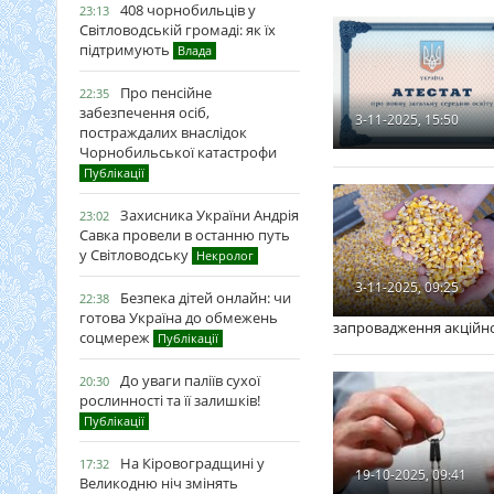
408 чорнобильців у
23:13
Світловодській громаді: як їх
підтримують
Влада
Про пенсійне
22:35
забезпечення осіб,
3-11-2025, 15:50
постраждалих внаслідок
Чорнобильської катастрофи
Публікації
Захисника України Андрія
23:02
Савка провели в останню путь
у Світловодську
Некролог
3-11-2025, 09:25
Безпека дітей онлайн: чи
22:38
готова Україна до обмежень
запровадження акційно
соцмереж
Публікації
До уваги паліїв сухої
20:30
рослинності та її залишків!
Публікації
На Кіровоградщині у
17:32
19-10-2025, 09:41
Великодню ніч змінять