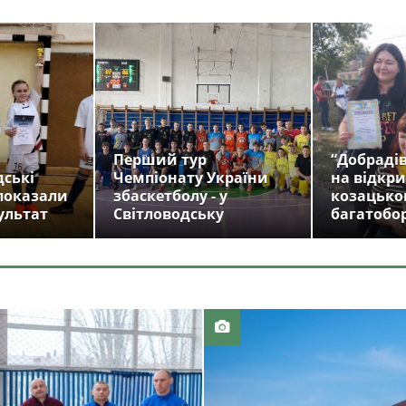
Перший тур
“Добрадів
дські
Чемпіонату України
на відкри
показали
збаскетболу - у
козацько
ультат
Світловодську
багатобо