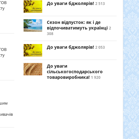
СТОВ
До уваги бджолярів!
2 513
сту
Сезон відпусток: як і де
відпочиватимуть українці
2
308
До уваги бджолярів!
2 053
СТОВ
сту
До уваги
сільськогосподарського
товаровиробника!
1 920
ашим
ивачів