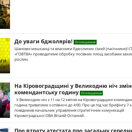
До уваги бджолярів!
Оголошення
Шановні мешканці та власники бджолиних сімей (пасічники)! 
«ГОВТВА» проводитиме обробку посівних площ засобами захи
рослин.
На Кіровоградщині у Великодню ніч змін
комендантську годину
Оголошення
У Великодню ніч з 11 на 12 квітня на Кіровоградщині коменда
година триватиме з опівночі до 4:00. Про це під час брифінгу 7 к
повідомив начальник управління стратегічних комунікацій
Кіровоградської ОВА Віталій Останній.
Про втрату атестата про загальну середн