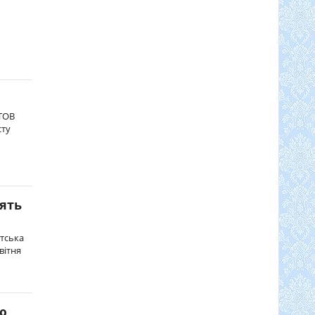
СТОВ
сту
ять
нтська
вітня
ю