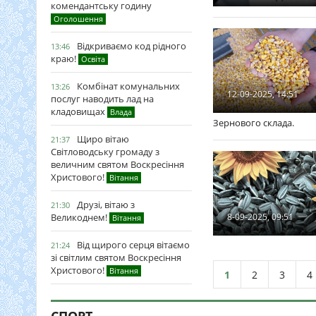
комендантську годину
Оголошення
Відкриваємо код рідного
13:46
краю!
Освіта
Комбінат комунальних
13:26
12-09-2025, 14:51
послуг наводить лад на
кладовищах
Влада
Зернового склада.
Щиро вітаю
21:37
Світловодську громаду з
величним святом Воскресіння
Христового!
Вітання
Друзі, вітаю з
21:30
Великоднем!
8-09-2025, 09:51
Вітання
Від щирого серця вітаємо
21:24
зі світлим святом Воскресіння
Христового!
Вітання
1
2
3
4