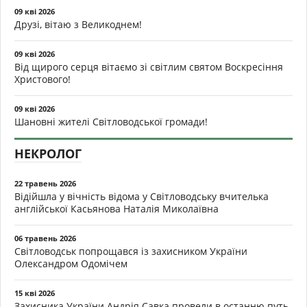
09 кві 2026
Друзі, вітаю з Великоднем!
09 кві 2026
Від щирого серця вітаємо зі світлим святом Воскресіння
Христового!
09 кві 2026
Шановні жителі Світловодської громади!
НЕКРОЛОГ
22 травень 2026
Відійшла у вічність відома у Світловодську вчителька
англійської Касьянова Наталія Миколаївна
06 травень 2026
Світловодськ попрощався із захисником України
Олександром Одомічем
15 кві 2026
Захисника України Андрія Савка провели в останню путь