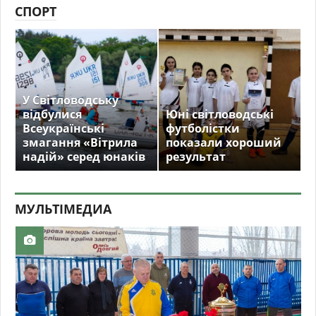
СПОРТ
У Світловодську
відбулися
Юні світловодські
Всеукраїнські
футболістки
змагання «Вітрила
показали хороший
надій» серед юнаків
результат
МУЛЬТIМЕДИА