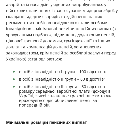
аварій та їх наслідків, у ядерних випробуваннях, у
військових навчаннях із застосуванням ядерної зброї, у
складанні ядерних зарядів та здійсненні на них
регламентних робіт, внаслідок чого стали особами з
інвалідністю ‒ мінімальні розміри пенсійних виплат (з
урахуванням надбавок, підвищень, додаткових пенсій,
цільової грошової допомоги, сум індексації та інших
доплат та компенсацій до пенсій, установлених
законодавством, крім пенсій за особливі заслуги перед
Україною) встановлюються:
в осіб з інвалідністю І групи – 100 відсотків;
в осіб з інвалідністю ІІ групи – 80 відсотків;
в осіб з інвалідністю ІІІ групи – 60 відсотків
розміру середньої заробітної плати (доходу) в
Україні, з якої сплачено страхові внески та яка
враховується для обчислення пенсії за
попередній рік.
Мінімальні розміри пенсійних виплат