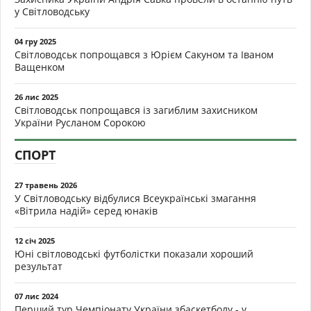
у Світловодську
04 гру 2025
Світловодськ попрощався з Юрієм Сакуном та Іваном
Ващенком
26 лис 2025
Світловодськ попрощався із загиблим захисником
України Русланом Сорокою
СПОРТ
27 травень 2026
У Світловодську відбулися Всеукраїнські змагання
«Вітрила надій» серед юнаків
12 січ 2025
Юні світловодські футболістки показали хороший
результат
07 лис 2024
Перший тур Чемпіонату України збаскетболу - у