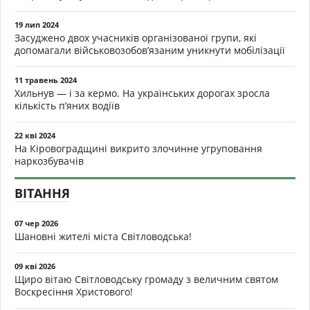
19 лип 2024
Засуджено двох учасників організованої групи, які
допомагали військовозобов’язаним уникнути мобілізації
11 травень 2024
Хильнув — і за кермо. На українських дорогах зросла
кількість п’яних водіїв
22 кві 2024
На Кіровоградщині викрито злочинне угруповання
наркозбувачів
ВІТАННЯ
07 чер 2026
Шановні жителі міста Світловодська!
09 кві 2026
Щиро вітаю Світловодську громаду з величним святом
Воскресіння Христового!