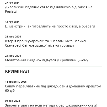
27 гру 2024
Дивовижне Різдвяне свято під ялинкою відбулося на
Ревівці
13 гру 2024
Ці майстрині виготовляють не просто сітки, а обереги
24 жов 2024
Історія про "Кухарочок" та "Незламних"з Великої
Скельової Світловодської міської громади
23 жов 2024
Молитовний сніданок відбувся у Кропивницькому
КРИМІНАЛ
14 травень 2026
Савич перебуватиме під цілодобовим домашнім арештом
60 діб
09 сер 2024
Зверніть увагу на нові методи кібер шахрайських схем!