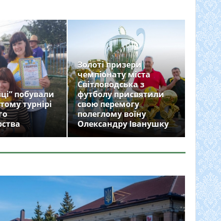
Золоті призери
чемпіонату міста
Світловодська з
ці” побували
футболу присвятили
тому турнірі
свою перемогу
го
полеглому воїну
рства
Олександру Іванушку