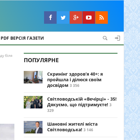
PDF ВЕРСІЯ ГАЗЕТИ
ду біля
ПОПУЛЯРНЕ
Скринінг здоров’я 40+: я
пройшла і ділюся своїм
досвідом
3 356
Світловодській «Вечірці» - 35!
Дякуємо, що підтримуєте!
3
329
Шановні жителі міста
Світловодська!
3 146