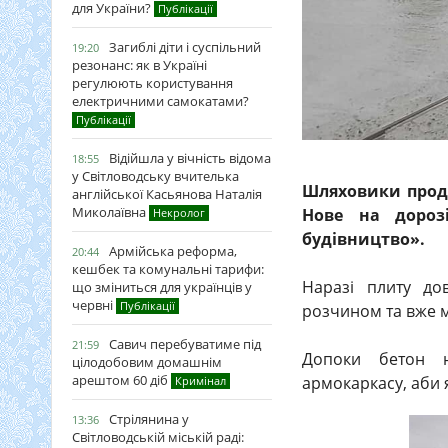
для України?
Публікації
Загиблі діти і суспільний
19:20
резонанс: як в Україні
регулюють користування
електричними самокатами?
Публікації
Відійшла у вічність відома
18:55
у Світловодську вчителька
Шляховики прод
англійської Касьянова Наталія
Миколаївна
Нове на дороз
Некролог
будівництво».
Армійська реформа,
20:44
кешбек та комунальні тарифи:
Наразі плиту до
що зміниться для українців у
червні
Публікації
розчином та вже 
Савич перебуватиме під
21:59
Допоки бетон н
цілодобовим домашнім
арештом 60 діб
армокаркасу, аби
Кримінал
Стрілянина у
13:36
Світловодській міській раді: