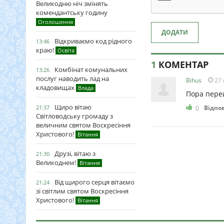
Великодню ніч змінять
комендантську годину
Оголошення
ДОДАТИ
Відкриваємо код рідного
13:46
краю!
Освіта
1
КОМЕНТАР
Комбінат комунальних
13:26
послуг наводить лад на
Bihus
27 
кладовищах
Влада
Пора переи
Щиро вітаю
21:37
Відпо
0
Світловодську громаду з
величним святом Воскресіння
Христового!
Вітання
Друзі, вітаю з
21:30
Великоднем!
Вітання
Від щирого серця вітаємо
21:24
зі світлим святом Воскресіння
Христового!
Вітання