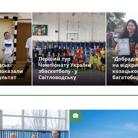
Перший тур
“Добрадів
дські
Чемпіонату України
на відкри
показали
збаскетболу - у
козацько
ультат
Світловодську
багатобо