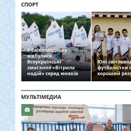
СПОРТ
У Світловодську
відбулися
Всеукраїнські
Юні світлово
змагання «Вітрила
футболістки 
надій» серед юнаків
хороший рез
МУЛЬТIМЕДИА