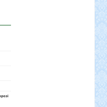
орозі