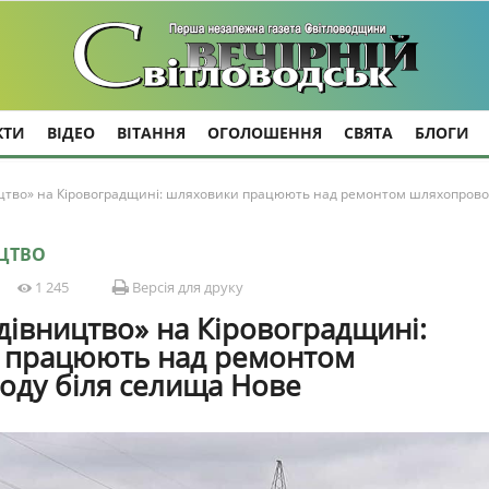
КТИ
ВІДЕО
ВІТАННЯ
ОГОЛОШЕННЯ
СВЯТА
БЛОГИ
цтво» на Кіровоградщині: шляховики працюють над ремонтом шляхопрово
ИЦТВО
1 245
Версія для друку
дівництво» на Кіровоградщині:
 працюють над ремонтом
ду біля селища Нове