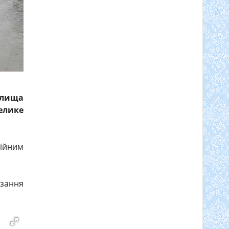
елища
елике
ійним
зання