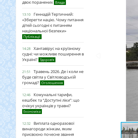
двоє поранених
Влада
Геннадій Тертичний:
13:10
«Зберегти націю. Чому питання
дітей сьогодні є питанням
національної безпеки»
Публікації
Хантавірус на круїзному
14:28
судні: чи можливе поширення в
Україні?
Здоров'я
Травень 2026. Де і коли не
21:51
буде світла у Світловодській
громаді?
Оголошення
Комунальні тарифи,
12:46
кешбек та “Доступні ліки”: що
очікує українців у травні?
Економіка
Виплата одноразової
12:32
винагороди жінкам, яким
присвоєно почесне звання