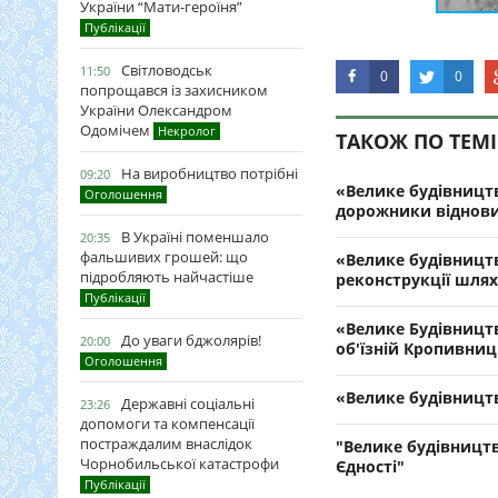
України “Мати-героїня”
Публікації
Світловодськ
11:50
0
0
попрощався із захисником
України Олександром
Одомічем
Некролог
ТАКОЖ ПО ТЕМІ
На виробництво потрібні
09:20
«Велике будівництв
Оголошення
дорожники віднови
В Україні поменшало
20:35
фальшивих грошей: що
«Велике будівницт
підробляють найчастіше
реконструкції шлях
Публікації
«Велике Будівництв
До уваги бджолярів!
20:00
об'їзній Кропивни
Оголошення
«Велике будівницт
Державні соціальні
23:26
допомоги та компенсації
постраждалим внаслідок
"Велике будівницт
Чорнобильської катастрофи
Єдності"
Публікації