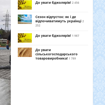
До уваги бджолярів!
2 456
Сезон відпусток: як і де
відпочиватимуть українці
2
252
До уваги бджолярів!
1 987
До уваги
сільськогосподарського
товаровиробника!
1 789