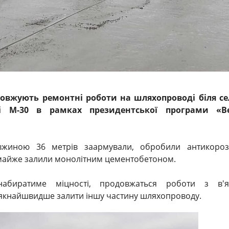
овжують ремонтні роботи на шляхопроводі біля с
і М-30 в рамках президентської програми «В
вжиною 36 метрів заармували, обробили антикороз
майже залили монолітним цементобетоном.
абиратиме міцності, продовжаться роботи з в'я
 якнайшвидше залити іншу частину шляхопроводу.