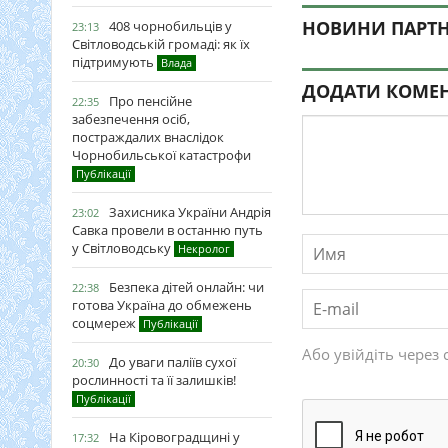
НОВИНИ ПАРТН
408 чорнобильців у
23:13
Світловодській громаді: як їх
підтримують
Влада
ДОДАТИ КОМЕ
Про пенсійне
22:35
забезпечення осіб,
постраждалих внаслідок
Чорнобильської катастрофи
Публікації
Захисника України Андрія
23:02
Савка провели в останню путь
у Світловодську
Некролог
Безпека дітей онлайн: чи
22:38
готова Україна до обмежень
соцмереж
Публікації
Або увійдіть через 
До уваги паліїв сухої
20:30
рослинності та її залишків!
Публікації
На Кіровоградщині у
17:32