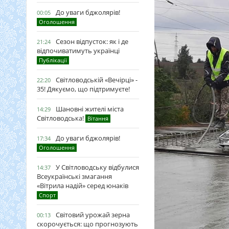
До уваги бджолярів!
00:05
Оголошення
Сезон відпусток: як і де
21:24
відпочиватимуть українці
Публікації
Світловодській «Вечірці» -
22:20
35! Дякуємо, що підтримуєте!
Шановні жителі міста
14:29
Світловодська!
Вітання
До уваги бджолярів!
17:34
Оголошення
У Світловодську відбулися
14:37
Всеукраїнські змагання
«Вітрила надій» серед юнаків
Спорт
Світовий урожай зерна
00:13
скорочується: що прогнозують