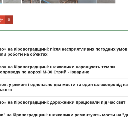
0
о» на Кіровоградщині: після несприятливих погодних умов
ли роботи на об’єктах
во» на Кіровоградщині: шляховики нарощують темпи
опроводу по дорозі М-30 Стрий - Ізварине
о»: у ремонті одночасно два мости та один шляхопровід на
цького
во» на Кіровоградщині: дорожники працювали під час свят
во" на Кіровоградщині: шляховики ремонтують мости на "д