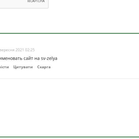
вересня 2021 02:25
меновать сайт на sv-zelya
вісти
Цитувати
Скарга