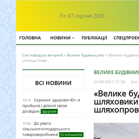
Пт, 07 серпня 2026
ГОЛОВНА
НОВИНИ
ПУБЛІКАЦІЇ
СПЕЦПРОЕ
Світловодськ вечірній
»
Велике будівництво
» «Велике будівни
селища Нове
ВЕЛИКЕ БУДІВН
24-09-2021, 21:34
bur
ВСІ НОВИНИ
«Велике бу
шляховики
Скринінг здоров’я 40+: я
13:13
пройшла і ділюся своїм
шляхопрово
досвідом
Здоров'я
До уваги
15:42
сільськогосподарського
товаровиробника!
Оголошення