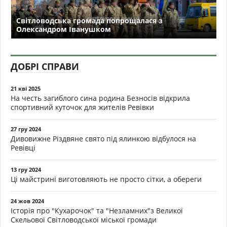
Світловодська громада попрощалася з
Олександром Іванушком
ДОБРІ СПРАВИ
21 кві 2025
На честь загиблого сина родина Безносів відкрила
спортивний куточок для жителів Ревівки
27 гру 2024
Дивовижне Різдвяне свято під ялинкою відбулося на
Ревівці
13 гру 2024
Ці майстрині виготовляють не просто сітки, а обереги
24 жов 2024
Історія про "Кухарочок" та "Незламних"з Великої
Скельової Світловодської міської громади