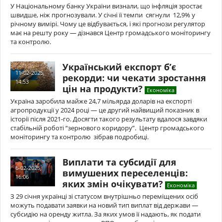
У Національному банку України визнали, що інфляція зростає
швидше, ніж прогнозували. У січні її темпи сягнули 12,9% у
річному вимірі. Чому це відбувається, і які прогнози регулятор
має на решту року — дізнався Центр громадського моніторингу
та контролю.
Український експорт б’є
11-02-2025,
рекорди: чи чекати зростання
14:53
цін на продукти?
Економіка
Україна заробила майже 24,7 мільярда доларів на експорті
агропродукції у 2024 році — це другий найвищий показник в
історії після 2021-го. Досягти такого результату вдалося завдяки
стабільній роботі “зернового коридору”. Центр громадського
моніторингу та контролю зібрав подробиці.
Виплати та субсидії для
6-02-2025,
вимушених переселенців:
16:06
яких змін очікувати?
Економіка
З 29 січня українці зі статусом внутрішньо переміщених осіб
можуть подавати заявки на новий тип виплат від держави —
субсидію на оренду житла. За яких умов її надають, як подати