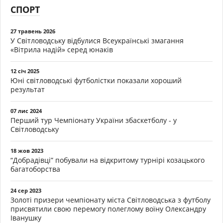
СПОРТ
27 травень 2026
У Світловодську відбулися Всеукраїнські змагання
«Вітрила надій» серед юнаків
12 січ 2025
Юні світловодські футболістки показали хороший
результат
07 лис 2024
Перший тур Чемпіонату України збаскетболу - у
Світловодську
18 жов 2023
“Добрадівці” побували на відкритому турнірі козацького
багатоборства
24 сер 2023
Золоті призери чемпіонату міста Світловодська з футболу
присвятили свою перемогу полеглому воїну Олександру
Іванушку