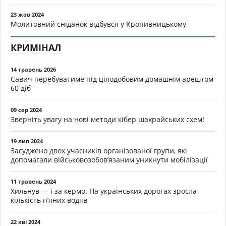
23 жов 2024
Молитовний сніданок відбувся у Кропивницькому
КРИМІНАЛ
14 травень 2026
Савич перебуватиме під цілодобовим домашнім арештом
60 діб
09 сер 2024
Зверніть увагу на нові методи кібер шахрайських схем!
19 лип 2024
Засуджено двох учасників організованої групи, які
допомагали військовозобов’язаним уникнути мобілізації
11 травень 2024
Хильнув — і за кермо. На українських дорогах зросла
кількість п’яних водіїв
22 кві 2024