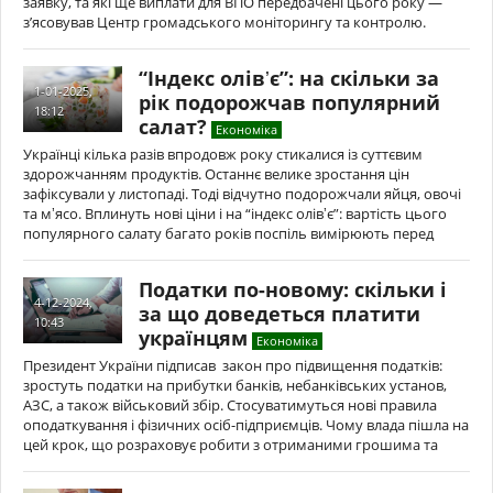
заявку, та які ще виплати для ВПО передбачені цього року —
з’ясовував Центр громадського моніторингу та контролю.
“Індекс олівʼє”: на скільки за
1-01-2025,
рік подорожчав популярний
18:12
салат?
Економіка
Українці кілька разів впродовж року стикалися із суттєвим
здорожчанням продуктів. Останнє велике зростання цін
зафіксували у листопаді. Тоді відчутно подорожчали яйця, овочі
та мʼясо. Вплинуть нові ціни і на “індекс олівʼє”: вартість цього
популярного салату багато років поспіль вимірюють перед
Податки по-новому: скільки і
4-12-2024,
за що доведеться платити
10:43
українцям
Економіка
Президент України підписав закон про підвищення податків:
зростуть податки на прибутки банків, небанківських установ,
АЗС, а також військовий збір. Стосуватимуться нові правила
оподаткування і фізичних осіб-підприємців. Чому влада пішла на
цей крок, що розраховує робити з отриманими грошима та