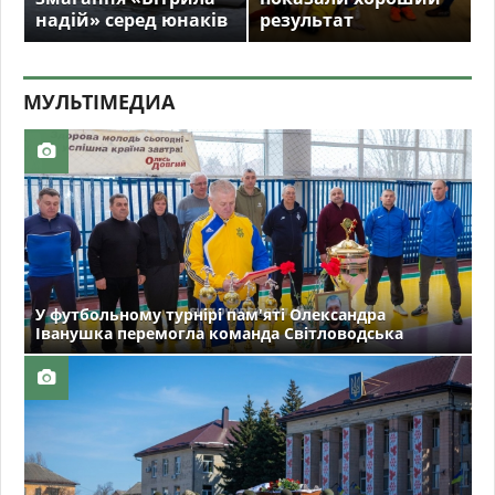
надій» серед юнаків
результат
МУЛЬТIМЕДИА
У футбольному турнірі пам'яті Олександра
Іванушка перемогла команда Світловодська