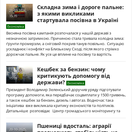
Складна зима і дороге пальне:
21-03-2026,
з якими викликами
15:35
стартувала посівна в Україні
Економіка
Весняна посівна кампанія розпочалася у нашій державі з
незначною затримкою. Причиною стала тривала холодна зима:
ґрунти промерзли, а сніговий покрив танув повільно. Ситуацію
ускладнює і конфлікт на Близькому Сході, після якого стрімко
дорожчає пальне. Як усе це вплине на посівну та вартість
Кешбек за бензин: чому
17-03-2026,
критикують допомогу від
15:09
держави?
Економіка
Президент Володимир Зеленський доручив уряду підготувати
програму допомоги, яка передбачає соцвиплати у 1500 гривень,
а також кешбек за бензин, дизель і автогаз. Водночас така
ініціатива вже викликала критику економістів та політиків.
Детальніше розповідає Центр громадського моніторингу та
Пшениці вдосталь: аграрії
20-10-2025,