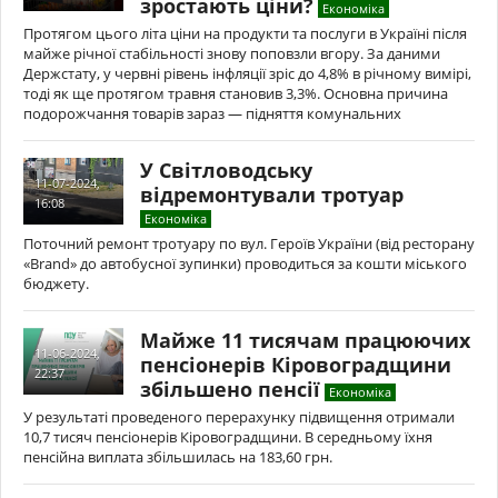
зростають ціни?
Економіка
Протягом цього літа ціни на продукти та послуги в Україні після
майже річної стабільності знову поповзли вгору. За даними
Держстату, у червні рівень інфляції зріс до 4,8% в річному вимірі,
тоді як ще протягом травня становив 3,3%. Основна причина
подорожчання товарів зараз — підняття комунальних
У Світловодську
11-07-2024,
відремонтували тротуар
16:08
Економіка
Поточний ремонт тротуару по вул. Героїв України (від ресторану
«Brand» до автобусної зупинки) проводиться за кошти міського
бюджету.
Майже 11 тисячам працюючих
11-06-2024,
пенсіонерів Кіровоградщини
22:37
збільшено пенсії
Економіка
У результаті проведеного перерахунку підвищення отримали
10,7 тисяч пенсіонерів Кіровоградщини. В середньому їхня
пенсійна виплата збільшилась на 183,60 грн.