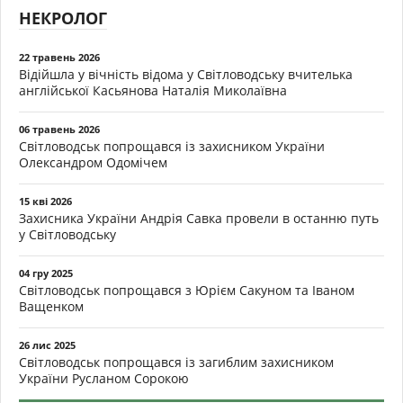
НЕКРОЛОГ
22 травень 2026
Відійшла у вічність відома у Світловодську вчителька
англійської Касьянова Наталія Миколаївна
06 травень 2026
Світловодськ попрощався із захисником України
Олександром Одомічем
15 кві 2026
Захисника України Андрія Савка провели в останню путь
у Світловодську
04 гру 2025
Світловодськ попрощався з Юрієм Сакуном та Іваном
Ващенком
26 лис 2025
Світловодськ попрощався із загиблим захисником
України Русланом Сорокою