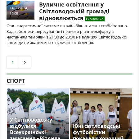
Вуличне освітлення у
11-06-2024,
Світловодській громаді
10:05
відновлюється
Економіка
Стан енергетичної системи в країні більш-менш стабілізовано.
Задля безпеки пересування і певного рівня комфорту з
настанням темряви, з 21:30 до 23:00 на вулицях Світловодської
громади вмикатиметься вуличне освітлення.
1
СПОРТ
У Світловодську
відбулися
Юні світловодські
Всеукраїнські
футболістки
змагання «Вітрила
показали хороший