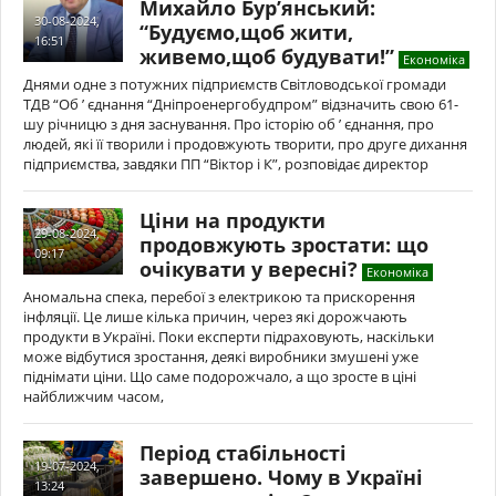
Михайло Бур’янський:
30-08-2024,
“Будуємо,щоб жити,
16:51
живемо,щоб будувати!”
Економіка
Днями одне з потужних підприємств Світловодської громади
ТДВ “Об ’ єднання “Дніпроенергобудпром” відзначить свою 61-
шу річницю з дня заснування. Про історію об ’ єднання, про
людей, які її творили і продовжують творити, про друге дихання
підприємства, завдяки ПП “Віктор і К”, розповідає директор
Ціни на продукти
29-08-2024,
продовжують зростати: що
09:17
очікувати у вересні?
Економіка
Аномальна спека, перебої з електрикою та прискорення
інфляції. Це лише кілька причин, через які дорожчають
продукти в Україні. Поки експерти підраховують, наскільки
може відбутися зростання, деякі виробники змушені уже
піднімати ціни. Що саме подорожчало, а що зросте в ціні
найближчим часом,
Період стабільності
19-07-2024,
завершено. Чому в Україні
13:24