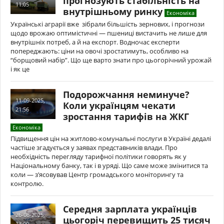
прогнозують стабільність на
11:05
внутрішньому ринку
Економіка
Українські аграрії вже зібрали більшість зернових, і прогнози
щодо врожаю оптимістичні — пшениці вистачить не лише для
внутрішніх потреб, а й на експорт. Водночас експерти
попереджають: ціни на овочі зростатимуть, особливо на
“борщовий набір”. Що ще варто знати про цьогорічний урожай
і як це
Подорожчання неминуче?
11-09-2025,
Коли українцям чекати
21:56
зростання тарифів на ЖКГ
Економіка
Підвищення цін на житлово-комунальні послуги в Україні дедалі
частіше згадується у заявах представників влади. Про
необхідність перегляду тарифної політики говорять як у
Національному банку, так і в уряді. Що саме може змінитися та
коли — з’ясовував Центр громадського моніторингу та
контролю.
Середня зарплата українців
26-08-2025,
цьогоріч перевищить 25 тисяч
13:00