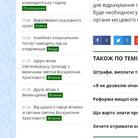
комендантську годину
для відрахування і
Оголошення
буде необхідною 
органи місцевого 
Відкриваємо код рідного
13:46
краю!
Освіта
Комбінат комунальних
13:26
0
0
послуг наводить лад на
кладовищах
Влада
ТАКОЖ ПО ТЕМІ
Щиро вітаю
21:37
Світловодську громаду з
величним святом Воскресіння
Штрафи, виплати та
Христового!
Вітання
«Я не дозволю нічо
Друзі, вітаю з
21:30
Великоднем!
Вітання
Реформа вищої осві
Від щирого серця вітаємо
21:24
зі світлим святом Воскресіння
Що варто знати про
Христового!
Вітання
Хочете отримати о