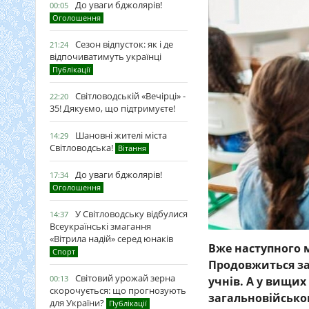
До уваги бджолярів!
00:05
Оголошення
Сезон відпусток: як і де
21:24
відпочиватимуть українці
Публікації
Світловодській «Вечірці» -
22:20
35! Дякуємо, що підтримуєте!
Шановні жителі міста
14:29
Світловодська!
Вітання
До уваги бджолярів!
17:34
Оголошення
У Світловодську відбулися
14:37
Всеукраїнські змагання
«Вітрила надій» серед юнаків
Вже наступного м
Спорт
Продовжиться зак
Світовий урожай зерна
00:13
учнів. А у вищи
скорочується: що прогнозують
загальновійськов
для України?
Публікації