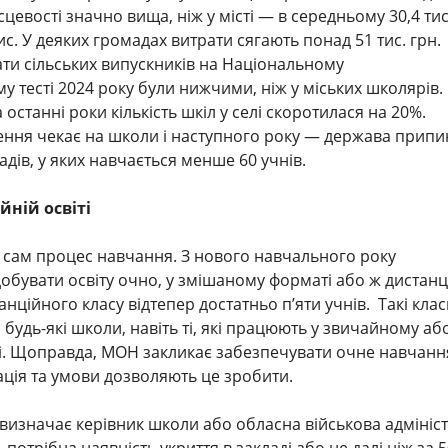
ісцевості значно вища, ніж у місті — в середньому 30,4 тис
тис. У деяких громадах витрати сягають понад 51 тис. грн.
ти сільських випускників на Національному
 тесті 2024 року були нижчими, ніж у міських школярів.
останні роки кількість шкіл у селі скоротилася на 20%.
ння чекає на школи і наступного року — держава припи
дів, у яких навчається менше 60 учнів.
йній освіті
а сам процес навчання. З нового навчального року
добувати освіту очно, у змішаному форматі або ж дистанц
анційного класу відтепер достатньо п’яти учнів. Такі кла
будь-які школи, навіть ті, які працюють у звичайному аб
. Щоправда, МОН закликає забезпечувати очне навчання
ація та умови дозволяють це зробити.
изначає керівник школи або обласна військова адмініст