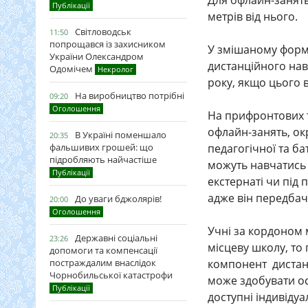
Для офлайн-занять 
Публікації
метрів від нього.
Світловодськ
11:50
попрощався із захисником
У змішаному форма
України Олександром
дистанційного на
Одомічем
Некролог
року, якщо цього 
На виробництво потрібні
09:20
Оголошення
На прифронтових 
офлайн-занять, ок
В Україні поменшало
20:35
фальшивих грошей: що
педагогічної та ба
підробляють найчастіше
можуть навчатись 
Публікації
екстернаті чи під
адже він передбач
До уваги бджолярів!
20:00
Оголошення
Учні за кордоном 
Державні соціальні
23:26
місцеву школу, то
допомоги та компенсації
постраждалим внаслідок
компонент дистанц
Чорнобильської катастрофи
може здобувати осв
Публікації
доступні індивідуа