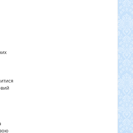
них
читися
овий
а
авою