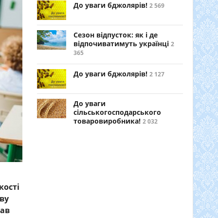
До уваги бджолярів!
2 569
Сезон відпусток: як і де
відпочиватимуть українці
2
365
До уваги бджолярів!
2 127
До уваги
сільськогосподарського
товаровиробника!
2 032
кості
ву
рав