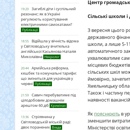
Центр громадськ
Загиблі діти і суспільний
19:20
резонанс: як в Україні
Сільські школи 
регулюють користування
електричними самокатами?
З вересня цього р
Публікації
державного фінанс
Відійшла у вічність відома
18:55
школи, а лише 5-1
у Світловодську вчителька
автоматичного за
англійської Касьянова Наталія
Миколаївна
Некролог
ухвалюватиме само
місцевих бюджетів.
Армійська реформа,
20:44
сільських шкіл мо
кешбек та комунальні тарифи:
що зміниться для українців у
ймовірно, зачепить
червні
Публікації
Хмельницьку област
Також і частину п
Савич перебуватиме під
21:59
наявності вакансі
цілодобовим домашнім
арештом 60 діб
Кримінал
Як
пояснюють
в у
Стрілянина у
13:36
зменшити витрати 
Світловодській міській раді:
двоє поранених
Міністерстві освіт
Влада