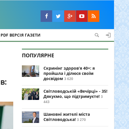
PDF ВЕРСІЯ ГАЗЕТИ
ПОПУЛЯРНЕ
Скринінг здоров’я 40+: я
пройшла і ділюся своїм
досвідом
3 620
в:
Світловодській «Вечірці» - 35!
Дякуємо, що підтримуєте!
3
443
Шановні жителі міста
Світловодська!
3 270