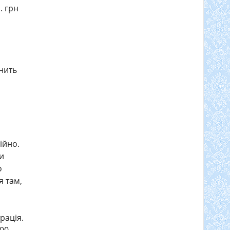
. грн
нить
ійно.
си
о
 там,
рація.