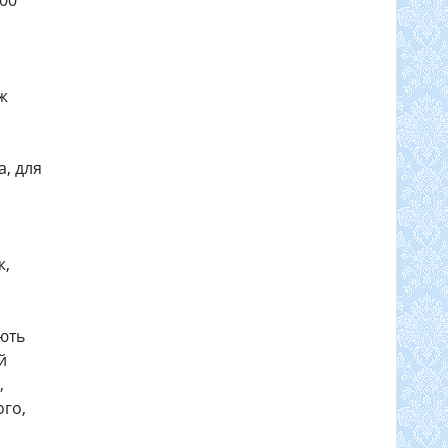
500
ж
, для
ж,
ують
й
,
ого,