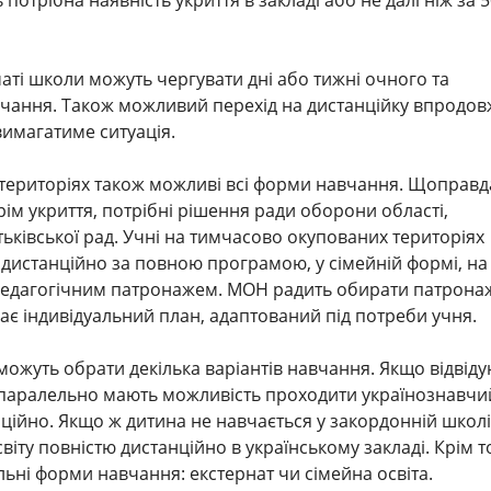
потрібна наявність укриття в закладі або не далі ніж за 
ті школи можуть чергувати дні або тижні очного та
вчання. Також можливий перехід на дистанційку впродов
вимагатиме ситуація.
територіях також можливі всі форми навчання. Щоправда
рім укриття, потрібні рішення ради оборони області,
тьківської рад. Учні на тимчасово окупованих територіях
дистанційно за повною програмою, у сімейній формі, на
 педагогічним патронажем. МОН радить обирати патрона
ає індивідуальний план, адаптований під потреби учня.
можуть обрати декілька варіантів навчання. Якщо відвід
 паралельно мають можливість проходити українознавчи
ійно. Якщо ж дитина не навчається у закордонній школі
іту повністю дистанційно в українському закладі. Крім т
льні форми навчання: екстернат чи сімейна освіта.