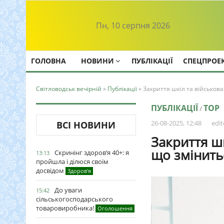
Пн, 10 серпня 2026
ГОЛОВНА
НОВИНИ
ПУБЛІКАЦІЇ
СПЕЦПРОЕ
Світловодськ вечірній
»
Публікації
» Закриття шкіл та військова
ПУБЛІКАЦІЇ
TOP
/
26-08-2025, 12:48
edit
ВСІ НОВИНИ
Закриття шк
що змінить
Скринінг здоров’я 40+: я
13:13
пройшла і ділюся своїм
досвідом
Здоров'я
До уваги
15:42
сільськогосподарського
товаровиробника!
Оголошення