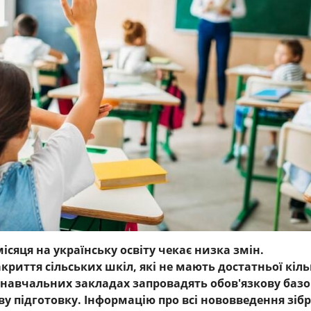
ісяця на українську освіту чекає низка змін.
риття сільських шкіл, які не мають достатньої кіль
х навчальних закладах запровадять обов'язкову базо
у підготовку. Інформацію про всі нововведення зіб