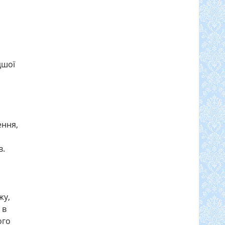
дшої
ення,
в.
жу,
 в
ого