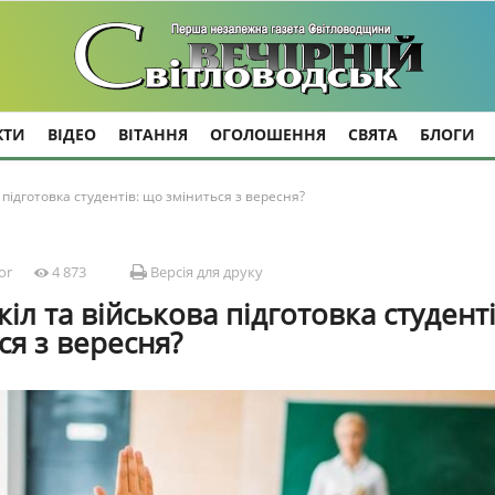
КТИ
ВІДЕО
ВІТАННЯ
ОГОЛОШЕННЯ
СВЯТА
БЛОГИ
 підготовка студентів: що зміниться з вересня?
or
4 873
Версія для друку
іл та військова підготовка студенті
ся з вересня?