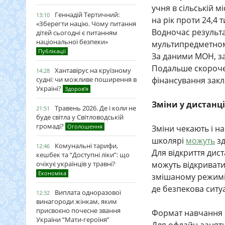
учня в сільській м
Геннадій Тертичний:
13:10
на рік проти 24,4 
«Зберегти націю. Чому питання
Водночас результа
дітей сьогодні є питанням
національної безпеки»
мультипредметному
Публікації
За даними МОН, за 
Подальше скороче
Хантавірус на круїзному
14:28
судні: чи можливе поширення в
фінансування закла
Україні?
Здоров'я
Зміни у дистанці
Травень 2026. Де і коли не
21:51
буде світла у Світловодській
громаді?
Оголошення
Зміни чекають і н
школярі
можуть
з
Комунальні тарифи,
12:46
Для відкриття дист
кешбек та “Доступні ліки”: що
очікує українців у травні?
можуть відкривати 
Економіка
змішаному режимі
де безпекова ситу
Виплата одноразової
12:32
винагороди жінкам, яким
присвоєно почесне звання
Формат навчання в
України “Мати-героїня”