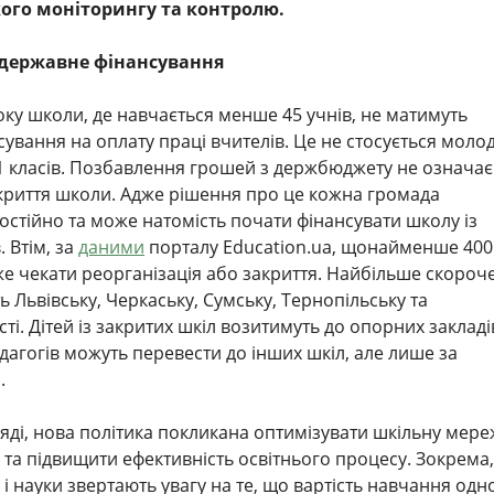
ого моніторингу та контролю.
і державне фінансування
оку школи, де навчається менше 45 учнів, не матимуть
ування на оплату праці вчителів. Це не стосується моло
1 класів. Позбавлення грошей з держбюджету не означає
криття школи. Адже рішення про це кожна громада
стійно та може натомість почати фінансувати школу із
 Втім, за
даними
порталу Education.ua, щонайменше 400
же чекати реорганізація або закриття. Найбільше скороч
 Львівську, Черкаську, Сумську, Тернопільську та
і. Дітей із закритих шкіл возитимуть до опорних закладі
едагогів можуть перевести до інших шкіл, але лише за
й.
ряді, нова політика покликана оптимізувати шкільну мере
та підвищити ефективність освітнього процесу. Зокрема,
и і науки звертають увагу на те, що вартість навчання одн