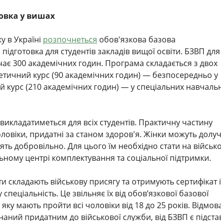
товка у вишах
у в Україні
розпочнеться
обов'язкова базова
підготовка для студентів закладів вищої освіти. БЗВП для
чає 300 академічних годин. Програма складається з двох
етичний курс (90 академічних годин) — безпосередньо у
 курс (210 академічних годин) — у спеціальних навчаль
викладатиметься для всіх студентів. Практичну частину
ловіки, придатні за станом здоров'я. Жінки можуть долу
ять добровільно. Для цього їм необхідно стати на військ
льному центрі комплектування та соціальної підтримки.
ти складають військову присягу та отримують сертифікат і
 спеціальність. Це звільняє їх від обов’язкової базової
 яку мають пройти всі чоловіки від 18 до 25 років. Відмов
знаний придатним до військової служби, від БЗВП є підст