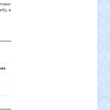
отовки
жбу, в
ова