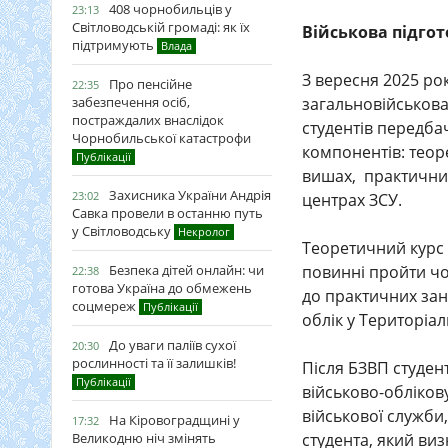
408 чорнобильців у
23:13
Світловодській громаді: як їх
Військова підго
підтримують
Влада
З вересня 2025 рок
Про пенсійне
22:35
забезпечення осіб,
загальновійськова 
постраждалих внаслідок
студентів передба
Чорнобильської катастрофи
компонентів: теор
Публікації
вишах, практичний
Захисника України Андрія
23:02
центрах ЗСУ.
Савка провели в останню путь
у Світловодську
Некролог
Теоретичний курс 
Безпека дітей онлайн: чи
повинні пройти чо
22:38
готова Україна до обмежень
до практичних зан
соцмереж
Публікації
облік у Територіа
До уваги паліїв сухої
20:30
рослинності та її залишків!
Після БЗВП студен
Публікації
військово-облікову
військової служби,
На Кіровоградщині у
17:32
Великодню ніч змінять
студента, який ви