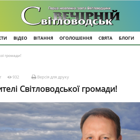
КТИ
ВІДЕО
ВІТАННЯ
ОГОЛОШЕННЯ
СВЯТА
БЛОГИ
ої громади!
r
932
Версія для друку
телі Світловодської громади!