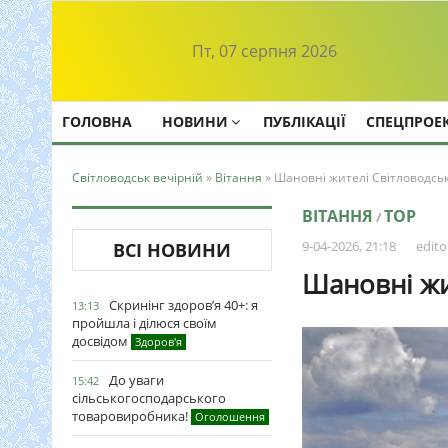
Пт, 07 серпня 2026
ГОЛОВНА
НОВИНИ
ПУБЛІКАЦІЇ
СПЕЦПРОЕ
Світловодськ вечірній
»
Вітання
» Шановні жителі Світловодськ
ВІТАННЯ
TOP
/
9-04-2026, 21:18
edito
ВСІ НОВИНИ
Шановні жи
Скринінг здоров’я 40+: я
13:13
пройшла і ділюся своїм
досвідом
Здоров'я
До уваги
15:42
сільськогосподарського
товаровиробника!
Оголошення