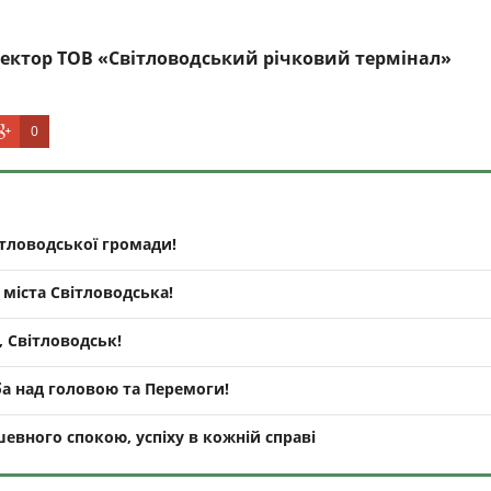
ректор ТОВ «Світловодський річковий термінал»
0
тловодської громади!
міста Світловодська!
 Світловодськ!
а над головою та Перемоги!
евного спокою, успіху в кожній справі