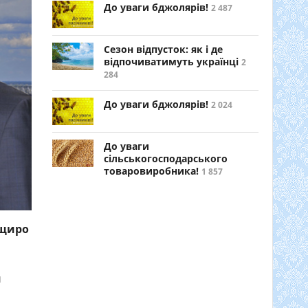
До уваги бджолярів!
2 487
Сезон відпусток: як і де
відпочиватимуть українці
2
284
До уваги бджолярів!
2 024
До уваги
сільськогосподарського
товаровиробника!
1 857
 щиро
и