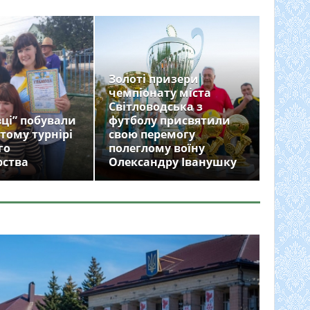
Золоті призери
чемпіонату міста
Світловодська з
ці” побували
футболу присвятили
тому турнірі
свою перемогу
го
полеглому воїну
рства
Олександру Іванушку