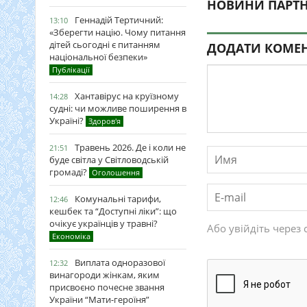
НОВИНИ ПАРТН
Геннадій Тертичний:
13:10
«Зберегти націю. Чому питання
дітей сьогодні є питанням
ДОДАТИ КОМЕ
національної безпеки»
Публікації
Хантавірус на круїзному
14:28
судні: чи можливе поширення в
Україні?
Здоров'я
Травень 2026. Де і коли не
21:51
буде світла у Світловодській
громаді?
Оголошення
Комунальні тарифи,
12:46
кешбек та “Доступні ліки”: що
очікує українців у травні?
Або увійдіть через 
Економіка
Виплата одноразової
12:32
винагороди жінкам, яким
присвоєно почесне звання
України “Мати-героїня”