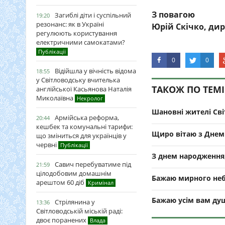
З повагою
Загиблі діти і суспільний
19:20
резонанс: як в Україні
Юрій Скічко, ди
регулюють користування
електричними самокатами?
Публікації
0
0
Відійшла у вічність відома
18:55
у Світловодську вчителька
ТАКОЖ ПО ТЕМІ
англійської Касьянова Наталія
Миколаївна
Некролог
Шановні жителі Сві
Армійська реформа,
20:44
кешбек та комунальні тарифи:
Щиро вітаю з Днем 
що зміниться для українців у
червні
Публікації
З днем народження,
Савич перебуватиме під
21:59
цілодобовим домашнім
Бажаю мирного неб
арештом 60 діб
Кримінал
Бажаю усім вам душ
Стрілянина у
13:36
Світловодській міській раді:
двоє поранених
Влада