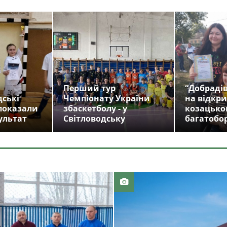
Перший тур
“Добрадів
дські
Чемпіонату України
на відкри
показали
збаскетболу - у
козацько
ультат
Світловодську
багатобо