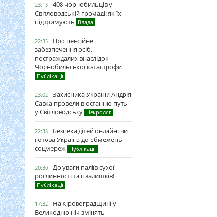
408 чорнобильців у
23:13
Світловодській громаді: як їх
підтримують
Влада
Про пенсійне
22:35
забезпечення осіб,
постраждалих внаслідок
Чорнобильської катастрофи
Публікації
Захисника України Андрія
23:02
Савка провели в останню путь
у Світловодську
Некролог
Безпека дітей онлайн: чи
22:38
готова Україна до обмежень
соцмереж
Публікації
До уваги паліїв сухої
20:30
рослинності та її залишків!
Публікації
На Кіровоградщині у
17:32
Великодню ніч змінять