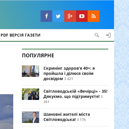
PDF ВЕРСІЯ ГАЗЕТИ
ПОПУЛЯРНЕ
Скринінг здоров’я 40+: я
пройшла і ділюся своїм
досвідом
3 421
Світловодській «Вечірці» - 35!
Дякуємо, що підтримуєте!
3
361
Шановні жителі міста
Світловодська!
3 176