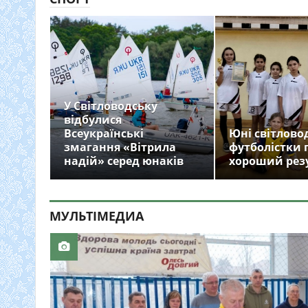
У Світловодську
відбулися
Всеукраїнські
Юні світлово
змагання «Вітрила
футболістки 
надій» серед юнаків
хороший рез
МУЛЬТIМЕДИА