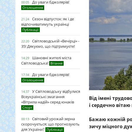
До уваги бджолярів!
00:05
Оголошення
Сезон відпусток: як і де
21:24
відпочиватимуть українці
Публікації
Світловодській «Вечірці» -
22:20
35! Дякуємо, що підтримуєте!
Шановні жителі міста
14:29
Світловодська!
Вітання
До уваги бджолярів!
17:34
Оголошення
У Світловодську відбулися
14:37
Всеукраїнські змагання
Від імені трудов
«Вітрила надій» серед юнаків
і сердечно віта
Спорт
Світовий урожай зерна
Бажаю кожній ро
00:13
скорочується: що прогнозують
зичу міцного дух
для України?
Публікації