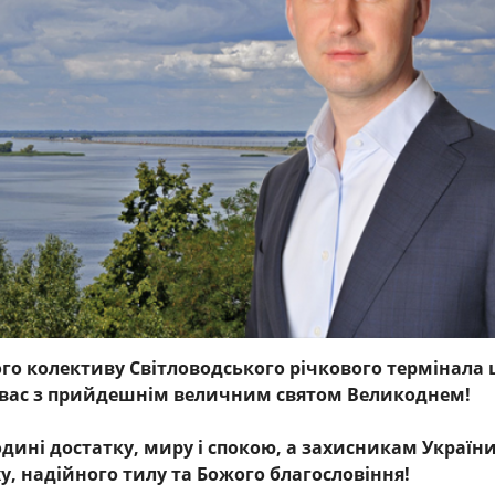
ого колективу Світловодського річкового термінала
ю вас з прийдешнім величним святом Великоднем!
дині достатку, миру і спокою, а захисникам Україн
у, надійного тилу та Божого благословіння!