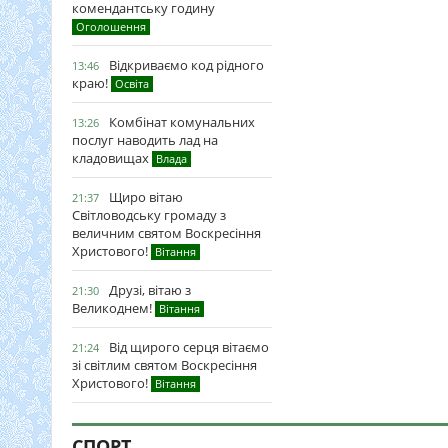
комендантську годину
Оголошення
Відкриваємо код рідного
13:46
краю!
Освіта
Комбінат комунальних
13:26
послуг наводить лад на
кладовищах
Влада
Щиро вітаю
21:37
Світловодську громаду з
величним святом Воскресіння
Христового!
Вітання
Друзі, вітаю з
21:30
Великоднем!
Вітання
Від щирого серця вітаємо
21:24
зі світлим святом Воскресіння
Христового!
Вітання
СПОРТ