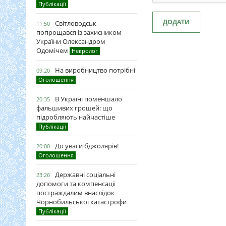
Публікації
ДОДАТИ
Світловодськ
11:50
попрощався із захисником
України Олександром
Одомічем
Некролог
На виробництво потрібні
09:20
Оголошення
В Україні поменшало
20:35
фальшивих грошей: що
підробляють найчастіше
Публікації
До уваги бджолярів!
20:00
Оголошення
Державні соціальні
23:26
допомоги та компенсації
постраждалим внаслідок
Чорнобильської катастрофи
Публікації