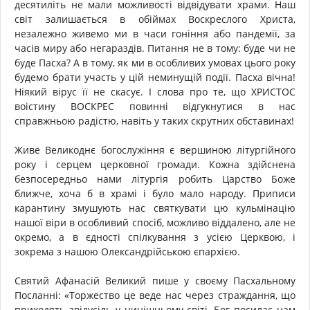
десятиліть не мали можливості відвідувати храми. Наш
світ залишається в обіймах Воскреслого Христа,
незалежно живемо ми в часи гоніння або пандемії, за
часів миру або негараздів. Питання не в тому: буде чи не
буде Пасха? А в тому, як ми в особливих умовах цього року
будемо брати участь у цій неминущій події. Пасха вічна!
Ніякий вірус її не скасує. І слова про те, що ХРИСТОС
воістину ВОСКРЕС повинні відгукнутися в нас
справжньою радістю, навіть у таких скрутних обставинах!
Живе Великоднє богослужіння є вершиною літургійного
року і серцем церковної громади. Кожна здійснена
безпосередньо нами літургія робить Царство Боже
ближче, хоча б в храмі і було мало народу. Приписи
карантину змушують нас святкувати цю кульмінацію
нашої віри в особливий спосіб, можливо віддалено, але не
окремо, а в єдності спілкування з усією Церквою, і
зокрема з нашою Олександрійською єпархією.
Святий Афанасій Великий пише у своєму Пасхальному
Посланні: «Торжество це веде нас через страждання, що
приходять звідусіль у нинішньому світі, Бог посилає нам