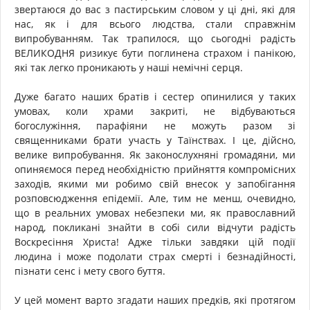
звертаюся до вас з пастирським словом у ці дні, які для
нас, як і для всього людства, стали справжнім
випробуванням. Так трапилося, що сьогодні радість
ВЕЛИКОДНЯ ризикує бути поглинена страхом і панікою,
які так легко проникають у наші немічні серця.
Дуже багато наших братів і сестер опинилися у таких
умовах, коли храми закриті, не відбуваються
богослужіння, парафіяни не можуть разом зі
священниками брати участь у Таїнствах. І це, дійсно,
велике випробування. Як законослухняні громадяни, ми
опиняємося перед необхідністю прийняття компромісних
заходів, якими ми робимо свій внесок у запобігання
розповсюдження епідемії. Але, тим не менш, очевидно,
що в реальних умовах небезпеки ми, як православний
народ, покликані знайти в собі сили відчути радість
Воскресіння Христа! Адже тільки завдяки цій події
людина і може подолати страх смерті і безнадійності,
пізнати сенс і мету свого буття.
У цей момент варто згадати наших предків, які протягом