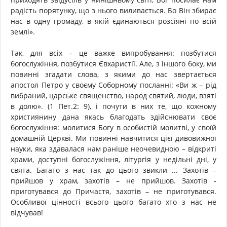
радість порятунку, що з нього виливається. Бо Він збирає
нас в одну громаду, в якій єдинаються розсіяні по всій
землі».
Так, для всіх – це важке випробування: позбутися
богослужіння, позбутися Євхаристії. Але, з іншого боку, ми
повинні згадати слова, з якими до нас звертається
апостол Петро у своєму Соборному посланні: «Ви ж – рід
вибраний, царське священство, народ святий, люди, взяті
в долю». (1 Пет.2: 9), і почути в них те, що кожному
християнину дана якась благодать здійснювати своє
богослужіння: молитися Богу в особистій молитві, у своїй
домашній Церкві. Ми повинні навчитися цієї дивовижної
науки, яка здавалася нам раніше неочевидною – відкриті
храми, доступні богослужіння, літургія у недільні дні, у
свята. Багато з нас так до цього звикли ... Захотів –
прийшов у храм, захотів – не прийшов. Захотів -
приготувався до Причастя, захотів – не приготувався.
Особливої цінності всього цього багато хто з нас не
відчував!