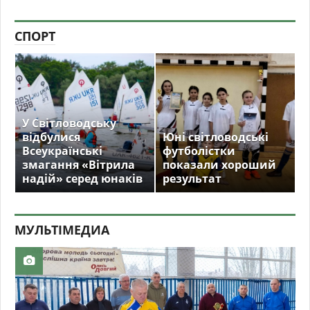
СПОРТ
У Світловодську
відбулися
Юні світловодські
Всеукраїнські
футболістки
змагання «Вітрила
показали хороший
надій» серед юнаків
результат
МУЛЬТIМЕДИА