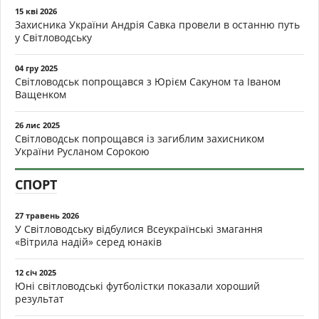
15 кві 2026
Захисника України Андрія Савка провели в останню путь
у Світловодську
04 гру 2025
Світловодськ попрощався з Юрієм Сакуном та Іваном
Ващенком
26 лис 2025
Світловодськ попрощався із загиблим захисником
України Русланом Сорокою
СПОРТ
27 травень 2026
У Світловодську відбулися Всеукраїнські змагання
«Вітрила надій» серед юнаків
12 січ 2025
Юні світловодські футболістки показали хороший
результат