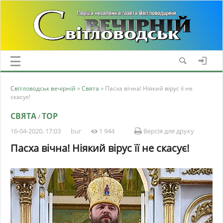
Світловодськ вечірній
»
Свята
» Пасха вічна! Ніякий вірус її не
скасує!
СВЯТА
TOP
/
16-04-2020, 17:03
bur
1 944
Версія для друку
Пасха вічна! Ніякий вірус її не скасує!