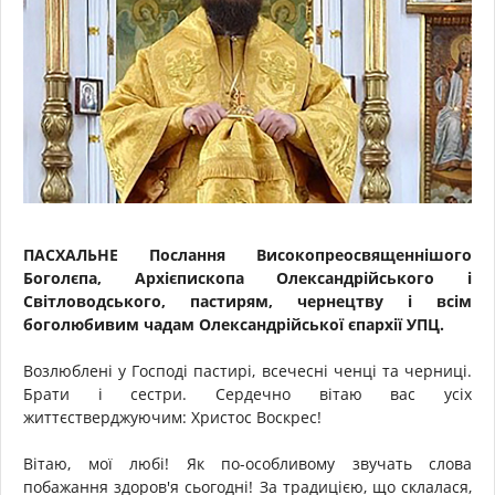
ПАСХАЛЬНЕ Послання Високопреосвященнішого
Боголєпа, Архієпископа Олександрійського і
Світловодського, пастирям, чернецтву і всім
боголюбивим чадам Олександрійської єпархії УПЦ.
Возлюблені у Господі пастирі, всечесні ченці та черниці.
Брати і сестри. Сердечно вітаю вас усіх
життєстверджуючим: Христос Воскрес!
Вітаю, мої любі! Як по-особливому звучать слова
побажання здоров'я сьогодні! За традицією, що склалася,