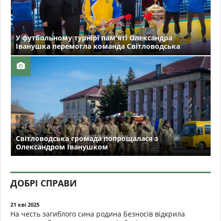
У футбольному турнірі пам'яті Олександра
Іванушка перемогла команда Світловодська
Світловодська громада попрощалася з
Олександром Іванушком
ДОБРІ СПРАВИ
21 кві 2025
На честь загиблого сина родина Безносів відкрила