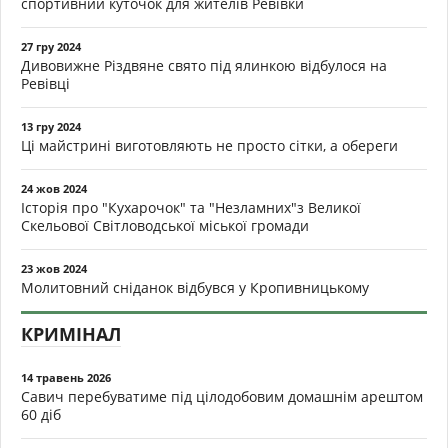
спортивний куточок для жителів Ревівки
27 гру 2024
Дивовижне Різдвяне свято під ялинкою відбулося на
Ревівці
13 гру 2024
Ці майстрині виготовляють не просто сітки, а обереги
24 жов 2024
Історія про "Кухарочок" та "Незламних"з Великої
Скельової Світловодської міської громади
23 жов 2024
Молитовний сніданок відбувся у Кропивницькому
КРИМІНАЛ
14 травень 2026
Савич перебуватиме під цілодобовим домашнім арештом
60 діб