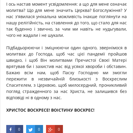
І ось настав момент усвідомлення: а що для мене означає
молитва? Що для мене значить Церква? Богослужіння? У
нас з'явилася унікальна можливість інакше поглянути на
нашу релігійність, на ставлення до того, що стало для нас
так буденно і звично, за чим ми навіть не нудьгували,
чого не жадали і не шукали.
Підбадьорюючи і зміцнюючи один одного, звернімося в
молитвах до Господа, щоб час цієї пандемії пройшов
швидко, і щоб Він молитвами Пречистої Своєї Матері
врятував би і захистив нас від усякої хвороби і обставин.
Бажаю всім нам, щоб Пасху Господню ми змогли
пережити в незвичайній близькості з Воскреслим
Спасителем, з Церквою, щоб милосердний, проникливий
погляд стражденного за нас Христа, не залишився без
відповіді ні в одному з нас.
ХРИСТОС ВОСКРЕСЕ! ВОІСТИНУ ВОСКРЕС!
0
0
0