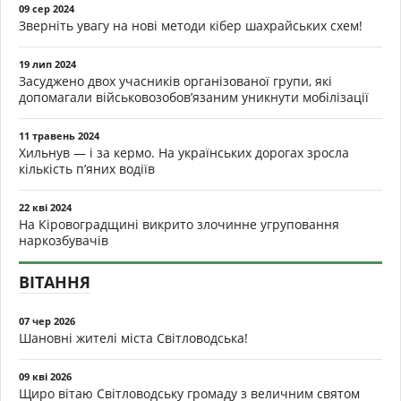
09 сер 2024
Зверніть увагу на нові методи кібер шахрайських схем!
19 лип 2024
Засуджено двох учасників організованої групи, які
допомагали військовозобов’язаним уникнути мобілізації
11 травень 2024
Хильнув — і за кермо. На українських дорогах зросла
кількість п’яних водіїв
22 кві 2024
На Кіровоградщині викрито злочинне угруповання
наркозбувачів
ВІТАННЯ
07 чер 2026
Шановні жителі міста Світловодська!
09 кві 2026
Щиро вітаю Світловодську громаду з величним святом