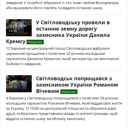
завдання. У скорботі зібралися ті, хто знав і любив Володимира,
аби вшанувати його пам’ять та віддати останню шану.
У Світловодську провели в
14-03-2025,
останню земну дорогу
19:34
захисника України Данила
Кремсу
Некролог
12 березня на центральній площі Світловодська відбулася
церемонія прощання з полеглим 23-річним молодшим
сержантом Данилом Кремсою, який загинув під час виконання
бойового завдання.
Світловодськ попрощався з
6-03-2025,
захисником України Романом
16:13
Вічевим
Некролог
4 березня у Світловодську попрощалися з полеглим 29-річним
молодшим сержантом Романом Вічевим, який віддав своє життя
за Україну. О 10:00 на центральній площі міста зібралися рідні,
друзі, побратими, представники влади та жителі громади, щоб
віддати останню шану загиблому захиснику.