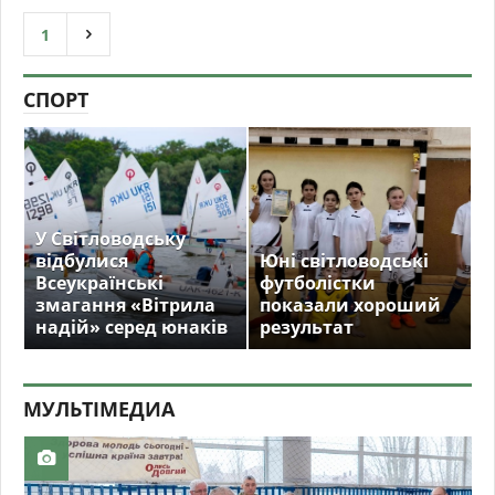
1
СПОРТ
У Світловодську
відбулися
Юні світловодські
Всеукраїнські
футболістки
змагання «Вітрила
показали хороший
надій» серед юнаків
результат
МУЛЬТIМЕДИА