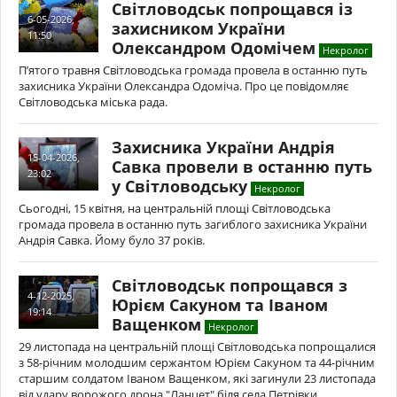
Світловодськ попрощався із
6-05-2026,
захисником України
11:50
Олександром Одомічем
Некролог
П’ятого травня Світловодська громада провела в останню путь
захисника України Олександра Одоміча. Про це повідомляє
Світловодська міська рада.
Захисника України Андрія
15-04-2026,
Савка провели в останню путь
23:02
у Світловодську
Некролог
Сьогодні, 15 квітня, на центральній площі Світловодська
громада провела в останню путь загиблого захисника України
Андрія Савка. Йому було 37 років.
Світловодськ попрощався з
4-12-2025,
Юрієм Сакуном та Іваном
19:14
Ващенком
Некролог
29 листопада на центральній площі Світловодська попрощалися
з 58-річним молодшим сержантом Юрієм Сакуном та 44-річним
старшим солдатом Іваном Ващенком, які загинули 23 листопада
від удару ворожого дрона "Ланцет" біля села Петрівки