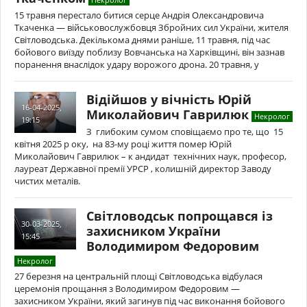
15 травня перестало битися серце Андрія Олександровича
Ткаченка — військовослужбовця Збройних сил України, жителя
Світловодська. Декількома днями раніше, 11 травня, під час
бойового виїзду поблизу Вовчанська на Харківщині, він зазнав
поранення внаслідок удару ворожого дрона. 20 травня, у
Відійшов у вічність Юрій
16-04-2025,
Миколайович Гаврилюк
Некролог
19:15
З глибоким сумом сповіщаємо про те, що 15
квітня 2025 р оку, на 83-му році життя помер Юрій
Миколайович Гаврилюк – к андидат технічних наук, професор,
лауреат Державної премії УРСР , колишній директор Заводу
чистих металів.
Світловодськ попрощався із
30-03-2025,
захисником України
15:45
Володимиром Федоровим
Некролог
27 березня на центральній площі Світловодська відбулася
церемонія прощання з Володимиром Федоровим —
захисником України, який загинув під час виконання бойового