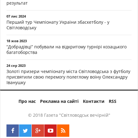
результат
07 лис 2024
Перший тур Чемпіонату України збаскетболу - у
Світловодську
18 жов 2023
“Добрадівці” побували на відкритому турнірі козацького
багатоборства
24 сер 2023
Золоті призери чемпіонату міста Світловодська з футболу
присвятили свою перемогу полеглому воїну Олександру
Іванушку
Про нас
Реклама на сайті
Контакти
RSS
© 2018 Газета "Світловодськ вечірній"