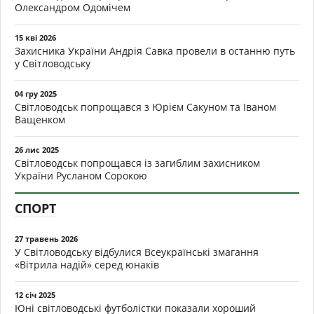
Олександром Одомічем
15 кві 2026
Захисника України Андрія Савка провели в останню путь
у Світловодську
04 гру 2025
Світловодськ попрощався з Юрієм Сакуном та Іваном
Ващенком
26 лис 2025
Світловодськ попрощався із загиблим захисником
України Русланом Сорокою
СПОРТ
27 травень 2026
У Світловодську відбулися Всеукраїнські змагання
«Вітрила надій» серед юнаків
12 січ 2025
Юні світловодські футболістки показали хороший