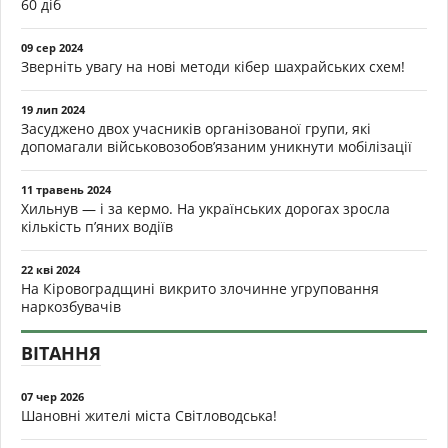
60 діб
09 сер 2024
Зверніть увагу на нові методи кібер шахрайських схем!
19 лип 2024
Засуджено двох учасників організованої групи, які
допомагали військовозобов’язаним уникнути мобілізації
11 травень 2024
Хильнув — і за кермо. На українських дорогах зросла
кількість п’яних водіїв
22 кві 2024
На Кіровоградщині викрито злочинне угруповання
наркозбувачів
ВІТАННЯ
07 чер 2026
Шановні жителі міста Світловодська!