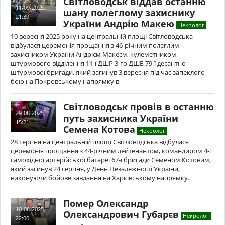
Світловодськ віддав останню
11-09-2025,
шану полеглому захиснику
21:39
України Андрію Макею
Некролог
10 вересня 2025 року на центральній площі Світловодська
відбулася церемонія прощання з 46-річним полеглим
захисником України Андрієм Макеєм, кулеметником
штурмового відділення 11-ї ДШР 3-го ДШБ 79-ї десантно-
штурмової бригади, який загинув 3 вересня під час запеклого
бою на Покровському напрямку в
Світловодськ провів в останню
29-08-2025,
путь захисника України
15:21
Семена Котова
Некролог
28 серпня на центральній площі Світловодська відбулася
церемонія прощання з 44-річним лейтенантом, командиром 4-ї
самохідної артерійської батареї 67-ї бригади Семеном Котовим,
який загинув 24 серпня, у День Незалежності України,
виконуючи бойове завдання на Харківському напрямку.
Помер Олександр
10-08-2025,
Олександрович Губарєв
Некролог
22:00