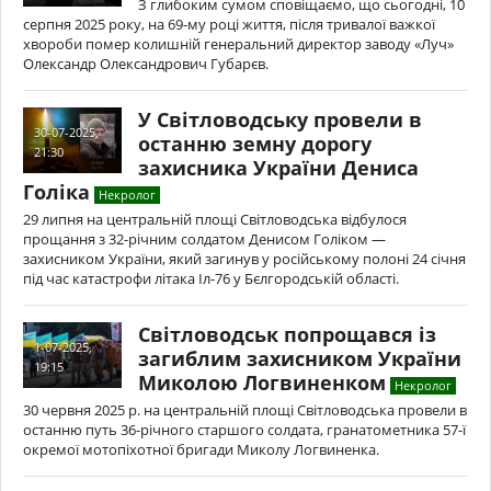
З глибоким сумом сповіщаємо, що сьогодні, 10
серпня 2025 року, на 69-му році життя, після тривалої важкої
хвороби помер колишній генеральний директор заводу «Луч»
Олександр Олександрович Губарєв.
У Світловодську провели в
30-07-2025,
останню земну дорогу
21:30
захисника України Дениса
Голіка
Некролог
29 липня на центральній площі Світловодська відбулося
прощання з 32-річним солдатом Денисом Голіком —
захисником України, який загинув у російському полоні 24 січня
під час катастрофи літака Іл-76 у Бєлгородській області.
Світловодськ попрощався із
1-07-2025,
загиблим захисником України
19:15
Миколою Логвиненком
Некролог
30 червня 2025 р. на центральній площі Світловодська провели в
останню путь 36-річного старшого солдата, гранатометника 57-ї
окремої мотопіхотної бригади Миколу Логвиненка.