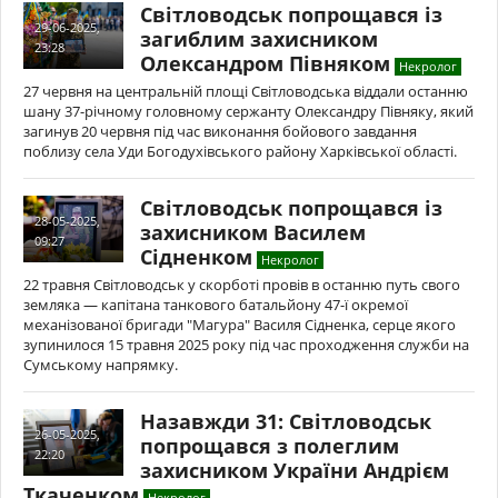
Світловодськ попрощався із
29-06-2025,
загиблим захисником
23:28
Олександром Півняком
Некролог
27 червня на центральній площі Світловодська віддали останню
шану 37-річному головному сержанту Олександру Півняку, який
загинув 20 червня під час виконання бойового завдання
поблизу села Уди Богодухівського району Харківської області.
Світловодськ попрощався із
28-05-2025,
захисником Василем
09:27
Сідненком
Некролог
22 травня Світловодськ у скорботі провів в останню путь свого
земляка — капітана танкового батальйону 47-ї окремої
механізованої бригади "Магура" Василя Сідненка, серце якого
зупинилося 15 травня 2025 року під час проходження служби на
Сумському напрямку.
Назавжди 31: Світловодськ
26-05-2025,
попрощався з полеглим
22:20
захисником України Андрієм
Ткаченком
Некролог