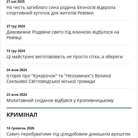
21 кві 2025
На честь загиблого сина родина Безносів відкрила
спортивний куточок для жителів Ревівки
27 гру 2024
Дивовижне Різдвяне свято під ялинкою відбулося на
Ревівці
13 гру 2024
Ці майстрині виготовляють не просто сітки, а обереги
24 жов 2024
Історія про "Кухарочок" та "Незламних"з Великої
Скельової Світловодської міської громади
23 жов 2024
Молитовний сніданок відбувся у Кропивницькому
КРИМІНАЛ
14 травень 2026
Савич перебуватиме під цілодобовим домашнім арештом