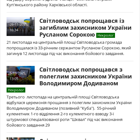
Куп'янського району Харківської області.
Світловодськ попрощався із
26-11-2025,
загиблим захисником України
16:34
Русланом Сорокою
Некролог
21 листопада на центральній площі Світловодська громада
попрощалася із 33-річним сержантом Русланом Сорокою, який
загинув 12 листопада під час виконання бойового завдання.
Світловодськ попрощався з
6-11-2025,
полеглим захисником України
13:05
Володимиром Додиваном
Некролог
Третього листопада на центральній площі Світловодська
відбулася церемонія прощання з полеглим захисником України
Володимиром Додиваном (позивний "Куба"). 55-річний
кулеметник 1-го відділення 2-го кулеметного взводу 3-ї
штурмової спеціалізованої роти "Шквал" під час виконання
бойового завдання 29