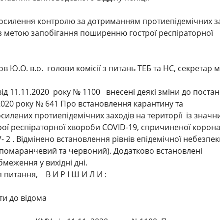
силення контролю за дотриманням протиепідемічних з
а з метою запобігання поширенню гострої респіраторної
.
в Ю.О. в.о. голови комісії з питань ТЕБ та НС, секретар м
д 11.11.2020 року № 1100 внесені деякі зміни до поста
2020 року № 641 Про встановлення карантину та
илених протиепідемічних заходів на території із значн
ої респіраторної хвороби COVID-19, спричиненої корон
- 2 . Відмінено встановлення рівнів епідемічної небезпек
 помаранчевий та червоний). Додатково встановлені
бмеження у вихідні дні.
 питання, В И Р І Ш И Л И :
ти до відома