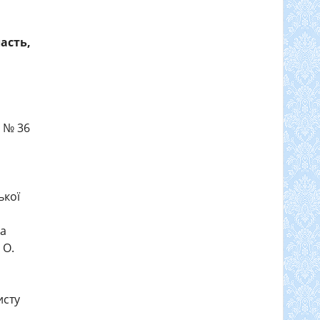
асть,
 № 36
одськ.
ької
ка
 О.
исту