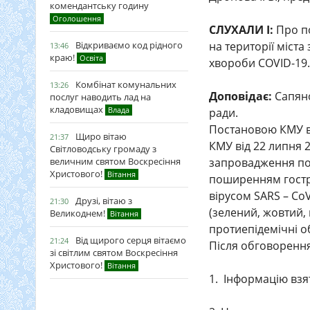
комендантську годину
Оголошення
СЛУХАЛИ І:
Про по
на території міст
Відкриваємо код рідного
13:46
краю!
Освіта
хвороби COVID-19
Комбінат комунальних
13:26
Доповідає:
Сапяно
послуг наводить лад на
кладовищах
Влада
ради.
Постановою КМУ ві
Щиро вітаю
21:37
КМУ від 22 липня 
Світловодську громаду з
запровадження пос
величним святом Воскресіння
Христового!
Вітання
поширенням гостр
вірусом SARS – CoV
Друзі, вітаю з
21:30
(зелений, жовтий,
Великоднем!
Вітання
протиепідемічні о
Від щирого серця вітаємо
21:24
Після обговорення
зі світлим святом Воскресіння
Христового!
Вітання
1. Інформацію взя