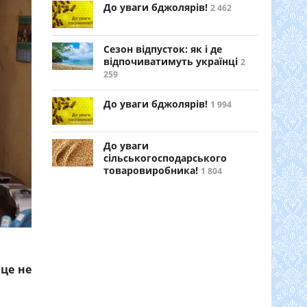
До уваги бджолярів!
2 462
Сезон відпусток: як і де
відпочиватимуть українці
2
259
До уваги бджолярів!
1 994
До уваги
сільськогосподарського
товаровиробника!
1 804
 це не