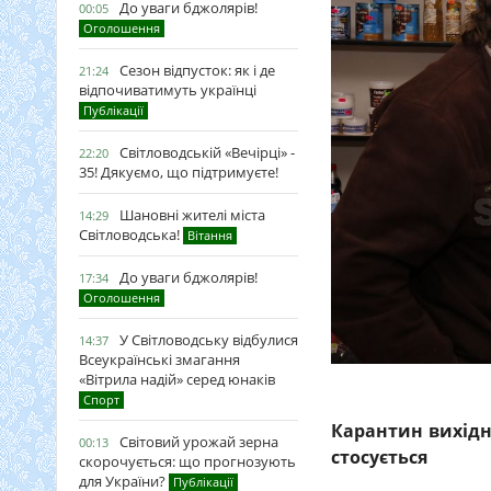
До уваги бджолярів!
00:05
Оголошення
Сезон відпусток: як і де
21:24
відпочиватимуть українці
Публікації
Світловодській «Вечірці» -
22:20
35! Дякуємо, що підтримуєте!
Шановні жителі міста
14:29
Світловодська!
Вітання
До уваги бджолярів!
17:34
Оголошення
У Світловодську відбулися
14:37
Всеукраїнські змагання
«Вітрила надій» серед юнаків
Спорт
Карантин вихідн
Світовий урожай зерна
00:13
стосується
скорочується: що прогнозують
для України?
Публікації