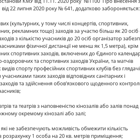
останови КМУ від 11.11. 2020 року №1100 Про внесення 
від 22 липня 2020 року № 641, додатково забороняється
их (культурних, у тому числі концертів, спортивних,
йних, рекламних тощо) заходів за участю більш як 20 осіб 
ходів з кількістю учасників до 20 осіб організатор забез
асниками фізичної дистанції не менш як 1,5 метра), крім
них спортивних заходів, включених до Єдиного календа
о-оздоровчих та спортивних заходів України, та матчів
 видів спорту професійних спортивних клубів без глядачі
учасниками таких заходів відповідних санітарних і
заходів та здійснення обов’язкового щоденного контрол
часників;
еатрів та театрів з наповненістю кінозалів або залів понад
кожному окремому кінозалі або залі;
в, які не забезпечують можливість обмежити кількість
і з розрахунку 1 особа на 20 кв. метрів приміщення;