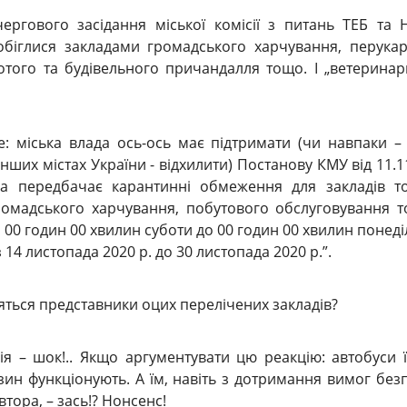
ергового засідання міської комісії з питань ТЕБ та 
біглися закладами громадського харчування, перука
того та будівельного причандалля тощо. І „ветеринар
е: міська влада ось-ось має підтримати (чи навпаки –
нших містах України - відхилити) Постанову КМУ від 11.1
а передбачає карантинні обмеження для закладів то
омадського харчування, побутового обслуговування 
з 00 годин 00 хвилин суботи до 00 годин 00 хвилин понеді
з 14 листопада 2020 р. до 30 листопада 2020 р.”.
ляться представники оцих перелічених закладів?
я – шок!.. Якщо аргументувати цю реакцію: автобуси ї
ин функціонують. А їм, навіть з дотримання вимог без
івтора, – зась!? Нонсенс!