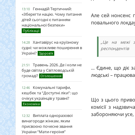
Геннадій Тертичний:
13:10
«Зберегти націю. Чому питання
Але сей нонсенс п
дітей сьогодні є питанням
повального локдау
національної безпеки»
Публікації
„Це на межі з
Хантавірус на круїзному
14:28
судні: чи можливе поширення в
респондентів
Україні?
Здоров'я
Травень 2026. Де і коли не
21:51
... Єдине, що діє 
буде світла у Світловодській
людські – працюва
громаді?
Оголошення
Комунальні тарифи,
12:46
кешбек та “Доступні ліки”: що
очікує українців у травні?
Що з цього привод
Економіка
комісії з надзвич
забороняючи усе, 
Виплата одноразової
12:32
винагороди жінкам, яким
присвоєно почесне звання
України “Мати-героїня”