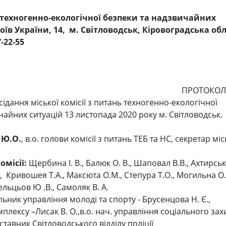
 техногенно-екологічної безпеки та надзвичайних
роїв України, 14, м. Світловодськ, Кіровоградська обл
-22-55
ПРОТОКОЛ
ідання міської комісії з питань техногенно-екологічної
ичайних ситуацій 13 листопада 2020 року м. Світлов
 Ю.О.
, в.о. голови комісії з питань ТЕБ та НС, секретар міс
омісії:
Щербина І. В., Балюк О. В., Шаповал В.В., Ахтирсь
, Кривошея Т.А., Максюта О.М., Степура Т.О., Могильна О.
льцьов Ю .В., Самоляк В. А.
льник управління молоді та спорту - Брусенцова Н. Є.,
лексу –Лисак В. О.,в.о. нач. управління соціального зах
дставник Світловодського відділу поліції