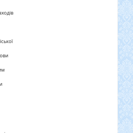
аходів
іської
нови
им
а
и