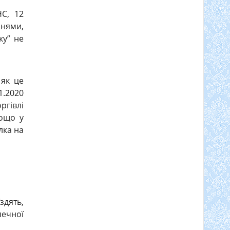
НС, 12
рнями,
ку” не
 як це
1.2020
ргівлі
тощо у
лка на
здять,
печної