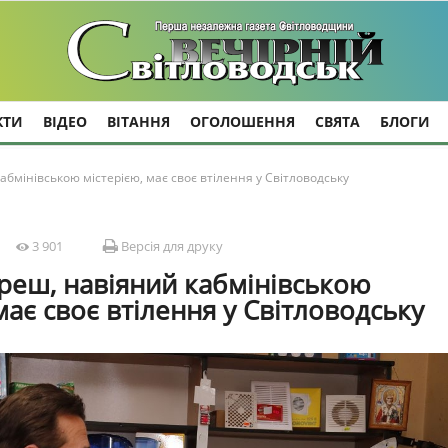
КТИ
ВІДЕО
ВІТАННЯ
ОГОЛОШЕННЯ
СВЯТА
БЛОГИ
абмінівською містерією, має своє втілення у Світловодську
3 901
Версія для друку
реш, навіяний кабмінівською
має своє втілення у Світловодську