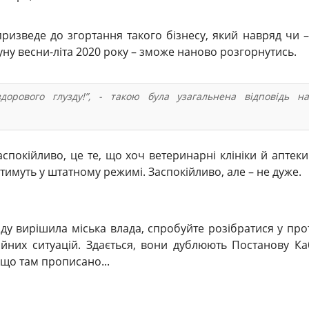
ризведе до згортання такого бізнесу, який навряд чи –
ну весни-літа 2020 року – зможе наново розгорнутись.
дорового глузду!”, - такою була узагальнена відповідь н
заспокійливо, це те, що хоч ветеринарні клініки й аптеки 
тимуть у штатному режимі. Заспокійливо, але – не дуже.
у вирішила міська влада, спробуйте розібратися у про
айних ситуацій. Здається, вони дублюють Постанову Ка
що там прописано...