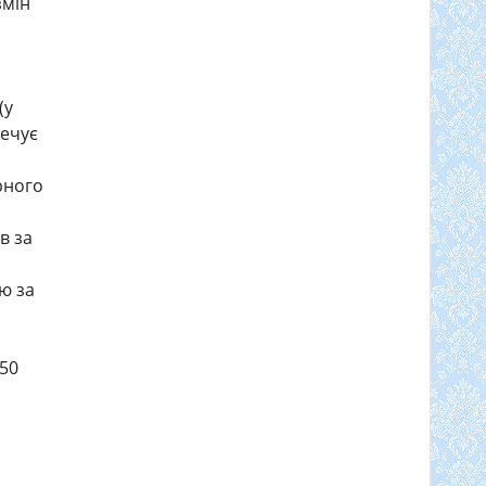
змін
:
(у
печує
рного
в за
ю за
 50