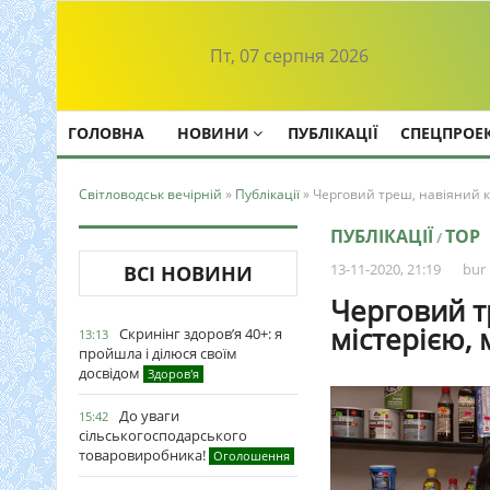
Пт, 07 серпня 2026
ГОЛОВНА
НОВИНИ
ПУБЛІКАЦІЇ
СПЕЦПРОЕ
Світловодськ вечірній
»
Публікації
» Черговий треш, навіяний к
ПУБЛІКАЦІЇ
TOP
/
13-11-2020, 21:19
bur
ВСІ НОВИНИ
Черговий т
містерією, 
Скринінг здоров’я 40+: я
13:13
пройшла і ділюся своїм
досвідом
Здоров'я
До уваги
15:42
сільськогосподарського
товаровиробника!
Оголошення