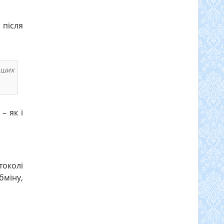
 після
аших
– як і
токолі
бміну,