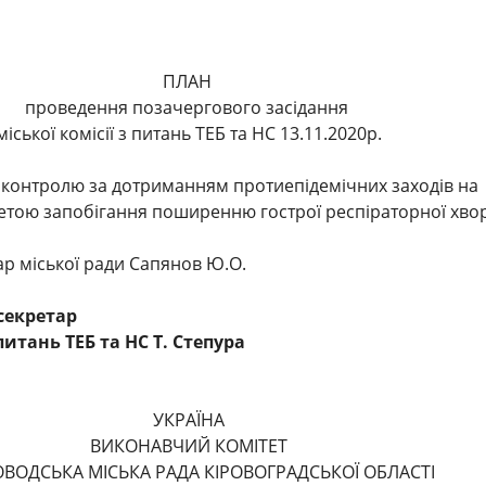
ПЛАН
проведення позачергового засідання
міської комісії з питань ТЕБ та НС 13.11.2020р.
контролю за дотриманням протиепідемічних заходів на
 метою запобігання поширенню гострої респіраторної хв
ар міської ради Сапянов Ю.О.
секретар
 питань ТЕБ та НС Т. Степура
УКРАЇНА
ВИКОНАВЧИЙ КОМІТЕТ
ОВОДСЬКА МІСЬКА РАДА КІРОВОГРАДСЬКОЇ ОБЛАСТІ