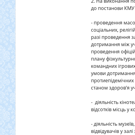
2. На виконання п
до постанови КМУ 
- проведення масов
соціальних, релігі
разі проведення за
дотримання між уч
проведення офіцій
плану фізкультурн
командних ігрових
умови дотримання 
протиепідемічних 
станом здоров’я у
- діяльність кінот
відсотків місць у 
- діяльність музеї
відвідувачів у зал