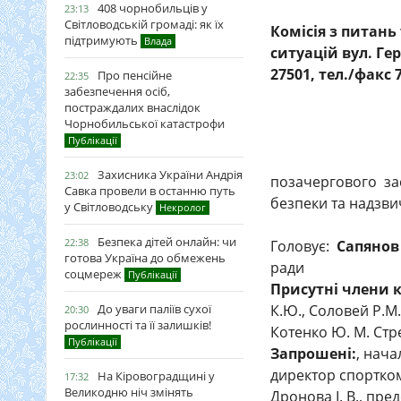
408 чорнобильців у
23:13
Світловодській громаді: як їх
Комісія з питань
підтримують
Влада
ситуацій вул. Ге
27501, тел./факс 7
Про пенсійне
22:35
забезпечення осіб,
постраждалих внаслідок
Чорнобильської катастрофи
Публікації
Захисника України Андрія
23:02
позачергового зас
Савка провели в останню путь
безпеки та надзв
у Світловодську
Некролог
Безпека дітей онлайн: чи
22:38
Головує:
Сапянов
готова Україна до обмежень
ради
соцмереж
Публікації
Присутні члени к
К.Ю., Соловей Р.М.
До уваги паліїв сухої
20:30
рослинності та її залишків!
Котенко Ю. М. Стре
Публікації
Запрошені:
, нача
директор спорткомп
На Кіровоградщині у
17:32
Великодню ніч змінять
Дронова І. В., пре