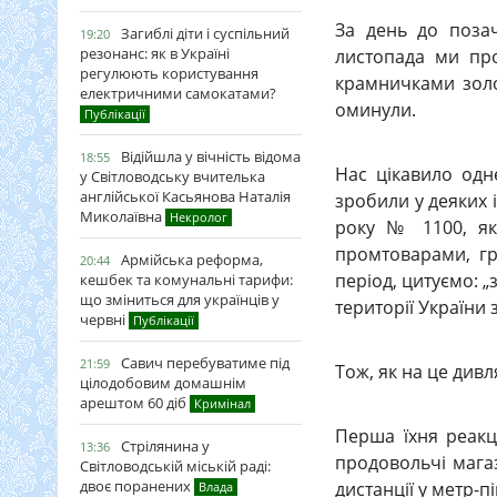
За день до позач
Загиблі діти і суспільний
19:20
резонанс: як в Україні
листопада ми про
регулюють користування
крамничками золо
електричними самокатами?
оминули.
Публікації
Відійшла у вічність відома
18:55
Нас цікавило одн
у Світловодську вчителька
англійської Касьянова Наталія
зробили у деяких і
Миколаївна
Некролог
року № 1100, як
промтоварами, гр
Армійська реформа,
20:44
період, цитуємо: „
кешбек та комунальні тарифи:
що зміниться для українців у
території України 
червні
Публікації
Савич перебуватиме під
21:59
Тож, як на це див
цілодобовим домашнім
арештом 60 діб
Кримінал
Перша їхня реакці
Стрілянина у
13:36
продовольчі магаз
Світловодській міській раді:
двоє поранених
дистанції у метр-п
Влада