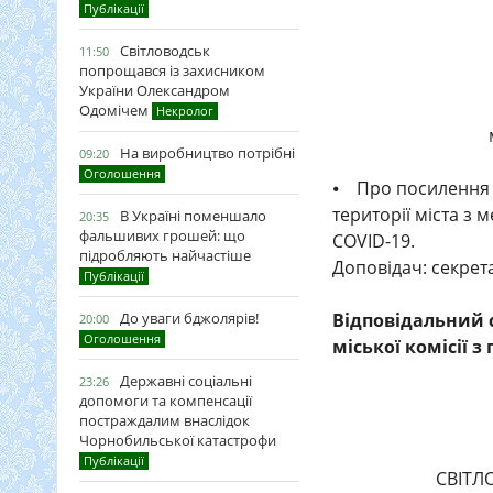
Публікації
Світловодськ
11:50
попрощався із захисником
України Олександром
Одомічем
Некролог
На виробництво потрібні
09:20
Оголошення
⦁ Про посилення 
території міста з
В Україні поменшало
20:35
фальшивих грошей: що
COVID-19.
підробляють найчастіше
Доповідач: секрет
Публікації
Відповідальний 
До уваги бджолярів!
20:00
Оголошення
міської комісії з
Державні соціальні
23:26
допомоги та компенсації
постраждалим внаслідок
Чорнобильської катастрофи
Публікації
СВІТЛ