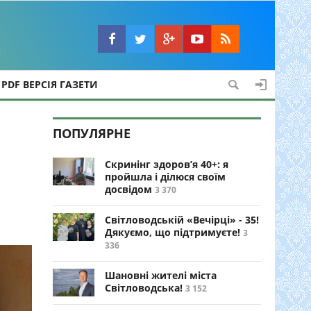
PDF ВЕРСІЯ ГАЗЕТИ
ПОПУЛЯРНЕ
Скринінг здоров’я 40+: я
пройшла і ділюся своїм
досвідом
3 370
Світловодській «Вечірці» - 35!
Дякуємо, що підтримуєте!
3
336
Шановні жителі міста
Світловодська!
3 152