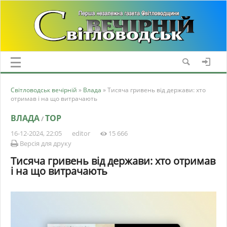
Світловодськ вечірній
»
Влада
» Тисяча гривень від держави: хто
отримав і на що витрачають
ВЛАДА
TOP
/
16-12-2024, 22:05
editor
15 666
Версія для друку
Тисяча гривень від держави: хто отримав
і на що витрачають