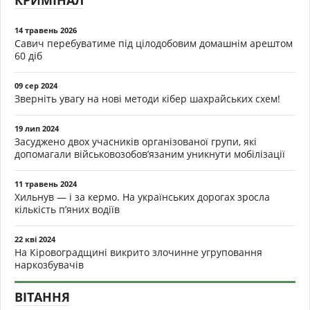
КРИМІНАЛ
14 травень 2026
Савич перебуватиме під цілодобовим домашнім арештом
60 діб
09 сер 2024
Зверніть увагу на нові методи кібер шахрайських схем!
19 лип 2024
Засуджено двох учасників організованої групи, які
допомагали військовозобов’язаним уникнути мобілізації
11 травень 2024
Хильнув — і за кермо. На українських дорогах зросла
кількість п’яних водіїв
22 кві 2024
На Кіровоградщині викрито злочинне угруповання
наркозбувачів
ВІТАННЯ