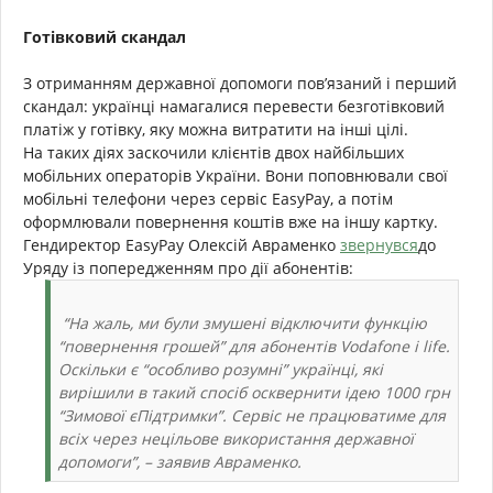
Готівковий скандал
З отриманням державної допомоги пов’язаний і перший
скандал: українці намагалися перевести безготівковий
платіж у готівку, яку можна витратити на інші цілі.
На таких діях заскочили клієнтів двох найбільших
мобільних операторів України. Вони поповнювали свої
мобільні телефони через сервіс
EasyPay, а потім
оформлювали повернення коштів вже на іншу картку.
Гендиректор EasyPay Олексій Авраменко
звернувся
до
Уряду із попередженням про дії абонентів:
“На жаль, ми були змушені відключити функцію
“повернення грошей” для абонентів Vodafone і life.
Оскільки є “особливо розумні” українці, які
вирішили в такий спосіб осквернити ідею 1000 грн
“Зимової єПідтримки”. Сервіс не працюватиме для
всіх через нецільове використання державної
допомоги”,
– заявив Авраменко.