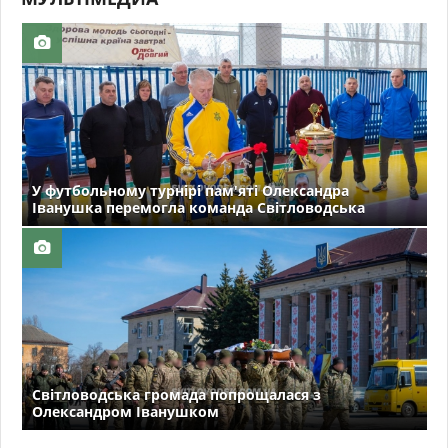
У футбольному турнірі пам'яті Олександра
Іванушка перемогла команда Світловодська
Світловодська громада попрощалася з
Олександром Іванушком