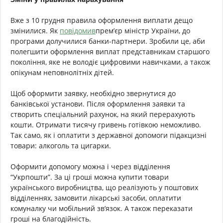
Вже з 10 грудня правила оформлення виплати дещо
змінилися. Як
повідомив
прем’єр міністр України, до
програми долучилися банки-партнери. Зробили це, аби
полегшити оформлення виплат представникам старшого
покоління,
яке не володіє цифровими навичками, а також
опікунам неповнолітніх дітей.
Щоб оформити заявку, необхідно звернутися до
банківської установи. Після оформлення заявки та
створить спеціальний рахунок, на який перерахують
кошти. Отримати тисячу гривень готівкою неможливо.
Так само, як і оплатити з державної допомоги підакцизні
товари: алкоголь та цигарки.
Оформити допомогу можна і через відділення
“Укрпошти”. За ці гроші можна купити товари
українського виробництва, що реалізують
у поштових
відділеннях, замовити лікарські засоби, оплатити
комуналку чи мобільний зв’язок. А також переказати
гроші на благодійність.