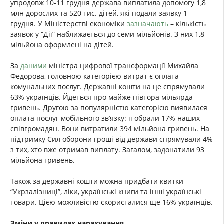
упродовж 10-11 грудня держава виплатила допомогу 1,8
млн дорослих та 520 тис. дітей, які подали заявку 1
грудня. У Міністерстві економіки
зазначають
– кількість
заявок у “Дії” наближається до семи мільйонів. З них 1,8
мільйона оформлені на дітей.
За
даними
міністра
цифрової трансформації Михайла
Федорова, головною категорією витрат є оплата
комунальних послуг. Державні кошти на це спрямували
63% українців. Йдеться про майже півтора мільярда
гривень. Другою за популярністю категорією виявилася
оплата послуг мобільного зв’язку: її обрали 17% наших
співгромадян. Вони витратили 394 мільйона гривень. На
підтримку Сил оборони гроші від держави спрямували 4%
з тих, хто вже отримав виплату. Загалом, задонатили 93
мільйона гривень.
Також за державні кошти можна придбати квитки
“Укрзалізниці”, ліки, українські книги та інші українські
товари. Цією можливістю скористалися ще 16% українців.
Зміни у правилах нарахування