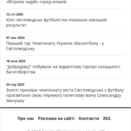
«Вітрила надій» серед юнаків
12 січ 2025
Юні світловодські футболістки показали хороший
результат
07 лис 2024
Перший тур Чемпіонату України збаскетболу - у
Світловодську
18 жов 2023
“Добрадівці” побували на відкритому турнірі козацького
багатоборства
24 сер 2023
Золоті призери чемпіонату міста Світловодська з футболу
присвятили свою перемогу полеглому воїну Олександру
Іванушку
Про нас
Реклама на сайті
Контакти
RSS