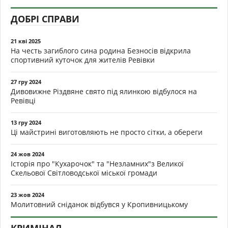
ДОБРІ СПРАВИ
21 кві 2025
На честь загиблого сина родина Безносів відкрила
спортивний куточок для жителів Ревівки
27 гру 2024
Дивовижне Різдвяне свято під ялинкою відбулося на
Ревівці
13 гру 2024
Ці майстрині виготовляють не просто сітки, а обереги
24 жов 2024
Історія про "Кухарочок" та "Незламних"з Великої
Скельової Світловодської міської громади
23 жов 2024
Молитовний сніданок відбувся у Кропивницькому