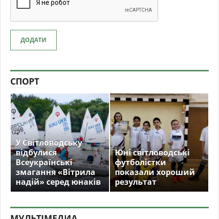
ДОДАТИ
СПОРТ
У Світловодську
відбулися
Юні світловодські
Всеукраїнські
футболістки
змагання «Вітрила
показали хороший
надій» серед юнаків
результат
МУЛЬТIМЕДИА