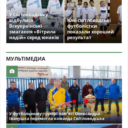
У Світловодську
відбулися
Юні світловодські
Всеукраїнські
футболістки
змагання «Вітрила
показали хороший
надій» серед юнаків
результат
МУЛЬТIМЕДИА
У футбольному турнірі пам'яті Олександра
Іванушка перемогла команда Світловодська