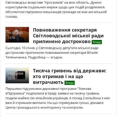
Світловодськ вчергове "прогримів" на всю область. Думки
користувачів соціальних мереж щодо цих подій розділилися.
Абсолютної підтримки мешканців громади не має ані міський
голова,
Повноваження секретаря
10-01-2025,
Світловодської міської ради
12:56
припинено достроково
Влада
Сьогодні, 10 січня, у Світловодську депутати міської ради
достроково припинили повноваження секретаря Віталія
Тетяниченка. Подробиці — згодом.
Тисяча гривень від держави:
16-12-2024,
хто отримав і на що
22:05
витрачають
Влада
Першими підсумками державної програми “Зимова
єПідтримка” поділилися в Уряді: заявки на тисячу гривень
подали майже сім мільйонів українців. А понад 2 мільйона з них
вже й отримали виплати. На що спрямували гроші, дізнався
Центр громадського моніторингу та контролю.