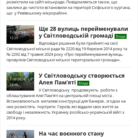
розмістили на сайті міськради. Повідомляється також, що
заклики до чистоти встановили на території Скіфського кургана,
що у Ревівському мікрорайоні.
Ще 28 вулиць перейменували
7-06-2024,
у Світловодській громаді
Влада
12:29
Відповідні рішення були прийняті на сесії
Світловодської міської ради № 2220 від 19 березня 2014 року та
№ 2292 від 7 травня 2024 року «Про перейменування вулиць,
провулків Світловодської міської територіальної громади».
У Світловодську створюється
7-06-2024,
Алея Пам’яті
Влада
12:10
У Світловодську продовжують роботи з
облаштування Алеї Пам’яті на центральній площі міста .
Встановлюються металеві конструкції для банерів , згодом на
них розмістять портрети Героїв, які віддали своє життя за
свободу і незалежність Україниу російсько-українській війгі з
2014 року.
На час воєнного стану
7-06-2024,