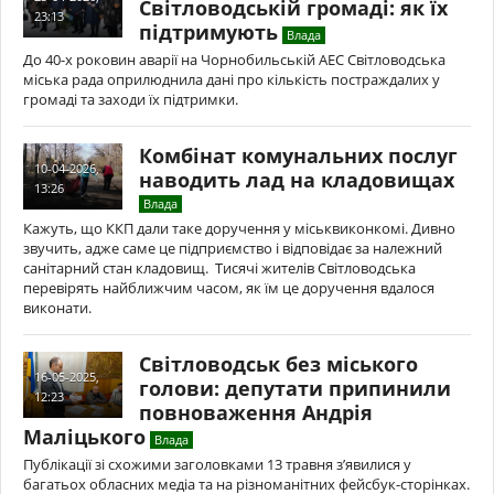
Світловодській громаді: як їх
23:13
підтримують
Влада
До 40-х роковин аварії на Чорнобильській АЕС Світловодська
міська рада оприлюднила дані про кількість постраждалих у
громаді та заходи їх підтримки.
Комбінат комунальних послуг
10-04-2026,
наводить лад на кладовищах
13:26
Влада
Кажуть, що ККП дали таке доручення у міськвиконкомі. Дивно
звучить, адже саме це підприємство і відповідає за належний
санітарний стан кладовищ. Тисячі жителів Світловодська
перевірять найближчим часом, як їм це доручення вдалося
виконати.
Світловодськ без міського
16-05-2025,
голови: депутати припинили
12:23
повноваження Андрія
Маліцького
Влада
Публікації зі схожими заголовками 13 травня з’явилися у
багатьох обласних медіа та на різноманітних фейсбук-сторінках.