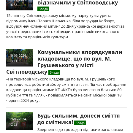
відзначили у Світловодську
16:58
Влада
15 липня у Світловодському міському парку культури та
відпочинку імені Тараса Шевченка, біля погруддя Кобзаря,
відбувся нечисленний мітинг до Дня української державності за
участі представників міської влади, працівників виконавчого
комітету та працівників культури.
Комунальники впорядкували
19-06-2024,
кладовище, що по вул. М.
13:11
Грушевького у місті
Світловодську
Влада
«На території міського кладовища по вул. М. Грушевького
проводились роботи зі збору сміття та гілля. Під час прибирання
кладовища працівниками КП «ККП» було вивезено близько 80
кубів сміття та гілля», - повідомляється на сайті міської ради 18
червня 2024 року.
Будь сильним, донеси сміття
19-06-2024,
до смітника!
Влада
12:22
Звернення до громадян під таким заголовком