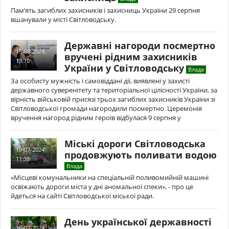
Пам’ять загиблих захисників і захисниць України 29 серпня
вшанували у місті Світловодську.
Державні нагороди посмертно
15-08-2024,
вручені рідним захисників
13:10
України у Світловодську
Влада
За особисту мужність і самовіддані дії, виявлені у захисті
державного суверенітету та територіальної цілісності України, за
вірність військовій присязі трьох загиблих захисників України зі
Світловодської громади нагородили посмертно. Церемонія
вручення нагород рідним героїв відбулася 9 серпня у
Міські дороги Світловодська
19-07-2024,
продовжують поливати водою
11:38
Влада
«Місцеві комунальники на спеціальній поливомийній машині
освіжають дороги міста у дні аномальної спеки», - про це
йдеться на сайті Світловодської міської ради.
День української державності
16-07-2024,