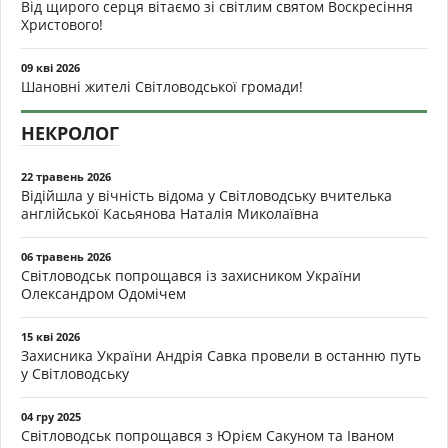
Від щирого серця вітаємо зі світлим святом Воскресіння
Христового!
09 кві 2026
Шановні жителі Світловодської громади!
НЕКРОЛОГ
22 травень 2026
Відійшла у вічність відома у Світловодську вчителька
англійської Касьянова Наталія Миколаївна
06 травень 2026
Світловодськ попрощався із захисником України
Олександром Одомічем
15 кві 2026
Захисника України Андрія Савка провели в останню путь
у Світловодську
04 гру 2025
Світловодськ попрощався з Юрієм Сакуном та Іваном