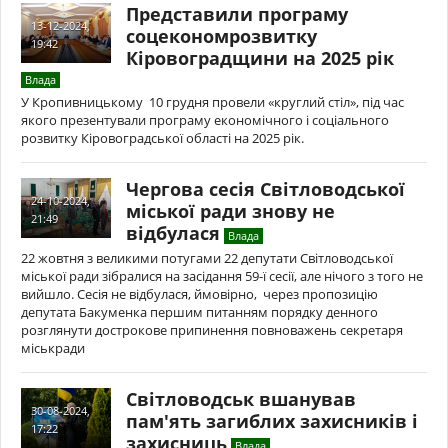
Представили програму
13-12-2024,
соцекономрозвитку
19:42
Кіровоградщини на 2025 рік
Влада
У Кропивницькому 10 грудня провели «круглий стіл», під час
якого презентували програму економічного і соціального
розвитку Кіровоградської області на 2025 рік.
Чергова сесія Світловодської
24-10-2024,
міської ради знову не
21:49
відбулася
Влада
22 жовтня з великими потугами 22 депутати Світловодської
міської ради зібралися на засідання 59-ї сесії, але нічого з того не
вийшло. Сесія не відбулася, ймовірно, через пропозицію
депутата Бакуменка першим питанням порядку денного
розглянути дострокове припинення повноважень секретаря
міськради
Світловодськ вшанував
30-08-2024,
пам'ять загиблих захисників і
17:22
захисниць
Влада