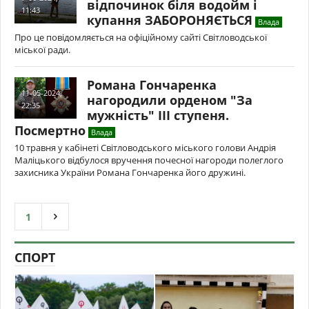
відпочинок біля водойм і
11:43
купання ЗАБОРОНЯЄТЬСЯ
Влада
Про це повідомляється на офіційному сайті Світловодської
міської ради.
Романа Гончаренка
11-05-2024,
нагородили орденом "За
22:35
мужність" ІІІ ступеня.
Посмертно
Влада
10 травня у кабінеті Світловодського міського голови Андрія
Маліцького відбулося вручення почесної нагороди полеглого
захисника України Романа Гончаренка його дружині.
1
СПОРТ