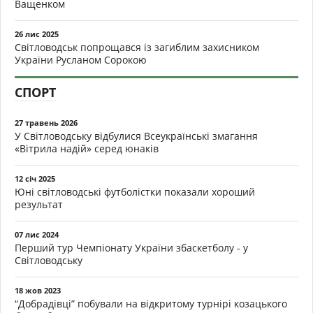
Ващенком
26 лис 2025
Світловодськ попрощався із загиблим захисником
України Русланом Сорокою
СПОРТ
27 травень 2026
У Світловодську відбулися Всеукраїнські змагання
«Вітрила надій» серед юнаків
12 січ 2025
Юні світловодські футболістки показали хороший
результат
07 лис 2024
Перший тур Чемпіонату України збаскетболу - у
Світловодську
18 жов 2023
“Добрадівці” побували на відкритому турнірі козацького