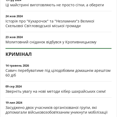
Ці майстрині виготовляють не просто сітки, а обереги
24 жов 2024
Історія про "Кухарочок" та "Незламних"з Великої
Скельової Світловодської міської громади
23 жов 2024
Молитовний сніданок відбувся у Кропивницькому
КРИМІНАЛ
14 травень 2026
Савич перебуватиме під цілодобовим домашнім арештом
60 діб
09 сер 2024
Зверніть увагу на нові методи кібер шахрайських схем!
19 лип 2024
Засуджено двох учасників організованої групи, які
допомагали військовозобов’язаним уникнути мобілізації