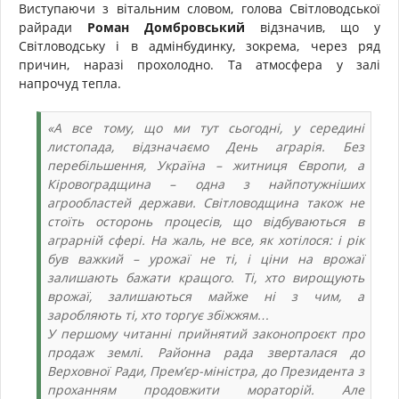
Виступаючи з вітальним словом, голова Світловодської
райради
Роман Домбровський
відзначив, що у
Світловодську і в адмінбудинку, зокрема, через ряд
причин, наразі прохолодно. Та атмосфера у залі
напрочуд тепла.
«А все тому, що ми тут сьогодні, у середині
листопада, відзначаємо День аграрія. Без
перебільшення, Україна – житниця Європи, а
Кіровоградщина – одна з найпотужніших
агрообластей держави. Світловодщина також не
стоїть осторонь процесів, що відбуваються в
аграрній сфері. На жаль, не все, як хотілося: і рік
був важкий – урожаї не ті, і ціни на врожаї
залишають бажати кращого. Ті, хто вирощують
врожаї, залишаються майже ні з чим, а
заробляють ті, хто торгує збіжжям…
У першому читанні прийнятий законопроєкт про
продаж землі. Районна рада зверталася до
Верховної Ради, Прем’єр-міністра, до Президента з
проханням продовжити мораторій. Але