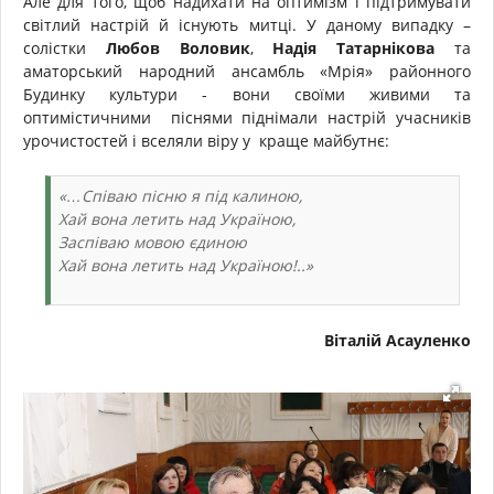
Але для того, щоб надихати на оптимізм і підтримувати
світлий настрій й існують митці. У даному випадку –
солістки
Любов Воловик
,
Надія Татарнікова
та
аматорський народний ансамбль «Мрія» районного
Будинку культури - вони своїми живими та
оптимістичними піснями піднімали настрій учасників
урочистостей і вселяли віру у краще майбутнє:
«…Співаю пісню я під калиною,
Хай вона летить над Україною,
Заспіваю мовою єдиною
Хай вона летить над Україною!..»
Віталій Асауленко