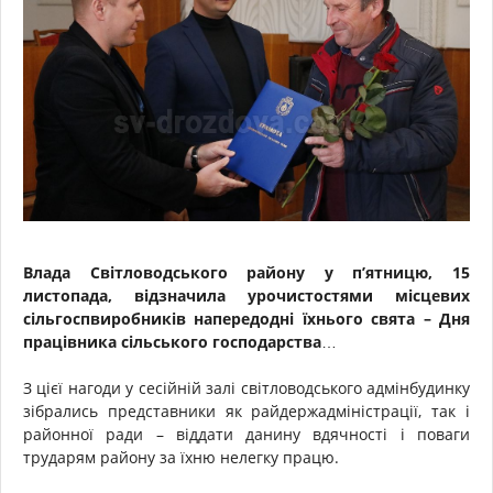
Влада Світловодського району у п’ятницю, 15
листопада, відзначила урочистостями місцевих
сільгоспвиробників напередодні їхнього свята – Дня
працівника сільського господарства…
З цієї нагоди у сесійній залі світловодського адмінбудинку
зібрались представники як райдержадміністрації, так і
районної ради – віддати данину вдячності і поваги
трударям району за їхню нелегку працю.