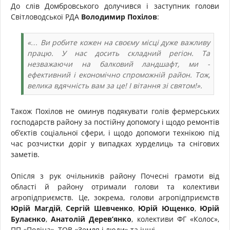
До слів Домбровського долучився і заступник голови
Світловодської РДА
Володимир Похілов
:
«… Ви робите кожен на своєму місці дуже важливу
працю. У нас досить складний регіон. Та
незважаючи на балковий ландшафт, ми -
ефективний і економічно спроможній район. Тож,
велика вдячність вам за це! І вітання зі святом!».
Також Похілов не оминув подякувати голів фермерських
господарств району за постійну допомогу і щодо ремонтів
об’єктів соціальної сфери, і щодо допомоги технікою під
час розчистки доріг у випадках хурделиць та снігових
заметів.
Опісля з рук очільників району Почесні грамоти від
області й району отримали голови та колективи
агропідприємств. Це, зокрема, голови агропідприємств
Юрій Магдій
,
Сергій Шевченко
,
Юрій Ющенко
,
Юрій
Булаєнко
,
Анатолій Дерев’янко
, колективи ФГ «Колос»,
ПП «Поліна», ТОВ «Земля і люди» та інші.