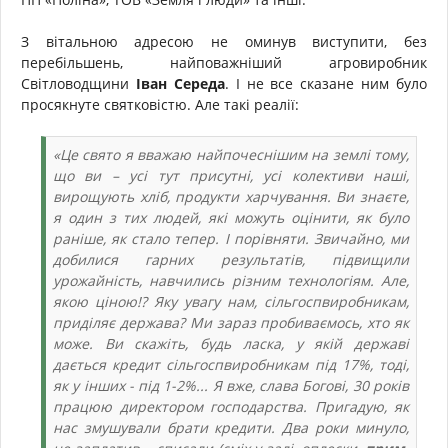
З вітальною адресою не оминув виступити, без
перебільшень, найповажніший агровиробник
Світловодщини
Іван Середа
. І не все сказане ним було
просякнуте святковістю. Але такі реалії:
«Це свято я вважаю найпочеснішим на землі тому,
що ви – усі тут присутні, усі колективи наші,
вирощують хліб, продукти харчування. Ви знаєте,
я один з тих людей, які можуть оцінити, як було
раніше, як стало тепер. І порівняти. Звичайно, ми
добилися гарних результатів, підвищили
урожайність, навчились різним технологіям. Але,
якою ціною!? Яку увагу нам, сільгоспвиробникам,
приділяє держава? Ми зараз пробиваємось, хто як
може. Ви скажіть, будь ласка, у якій державі
дається кредит сільгоспвиробникам під 17%, тоді,
як у інших - під 1-2%... Я вже, слава Богові, 30 років
працюю директором господарства. Пригадую, як
нас змушували брати кредити. Два роки минуло,