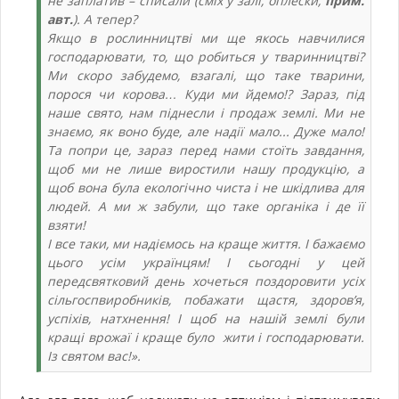
не заплатив – списали (
сміх у залі, оплески
,
прим.
авт.
). А тепер?
Якщо в рослинництві ми ще якось навчилися
господарювати, то, що робиться у тваринництві?
Ми скоро забудемо, взагалі, що таке тварини,
порося чи корова… Куди ми йдемо!? Зараз, під
наше свято, нам піднесли і продаж землі. Ми не
знаємо, як воно буде, але надії мало... Дуже мало!
Та попри це, зараз перед нами стоїть завдання,
щоб ми не лише виростили нашу продукцію, а
щоб вона була екологічно чиста і не шкідлива для
людей. А ми ж забули, що таке органіка і де її
взяти!
І все таки, ми надіємось на краще життя. І бажаємо
цього усім українцям! І сьогодні у цей
передсвятковий день хочеться поздоровити усіх
сільгоспвиробників, побажати щастя, здоров’я,
успіхів, натхнення! І щоб на нашій землі були
кращі врожаї і краще було жити і господарювати.
Із святом вас!».