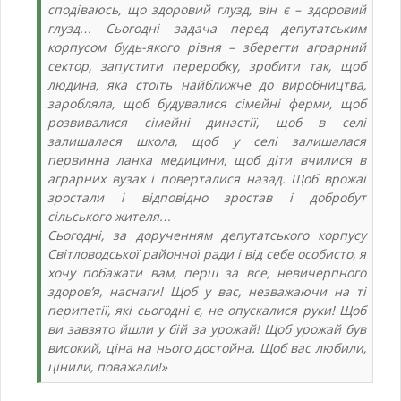
сподіваюсь, що здоровий глузд, він є – здоровий
глузд… Сьогодні задача перед депутатським
корпусом будь-якого рівня – зберегти аграрний
сектор, запустити переробку, зробити так, щоб
людина, яка стоїть найближче до виробництва,
заробляла, щоб будувалися сімейні ферми, щоб
розвивалися сімейні династії, щоб в селі
залишалася школа, щоб у селі залишалася
первинна ланка медицини, щоб діти вчилися в
аграрних вузах і поверталися назад. Щоб врожаї
зростали і відповідно зростав і добробут
сільського жителя…
Сьогодні, за дорученням депутатського корпусу
Світловодської районної ради і від себе особисто, я
хочу побажати вам, перш за все, невичерпного
здоров’я, наснаги! Щоб у вас, незважаючи на ті
перипетії, які сьогодні є, не опускалися руки! Щоб
ви завзято йшли у бій за урожай! Щоб урожай був
високий, ціна на нього достойна. Щоб вас любили,
цінили, поважали!»