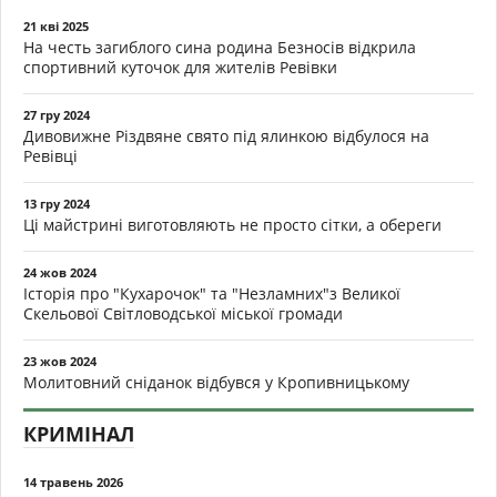
21 кві 2025
На честь загиблого сина родина Безносів відкрила
спортивний куточок для жителів Ревівки
27 гру 2024
Дивовижне Різдвяне свято під ялинкою відбулося на
Ревівці
13 гру 2024
Ці майстрині виготовляють не просто сітки, а обереги
24 жов 2024
Історія про "Кухарочок" та "Незламних"з Великої
Скельової Світловодської міської громади
23 жов 2024
Молитовний сніданок відбувся у Кропивницькому
КРИМІНАЛ
14 травень 2026