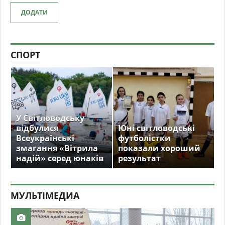
ДОДАТИ
СПОРТ
У Світловодську
відбулися
Юні світловодські
Всеукраїнські
футболістки
змагання «Вітрила
показали хороший
надій» серед юнаків
результат
МУЛЬТIМЕДИА