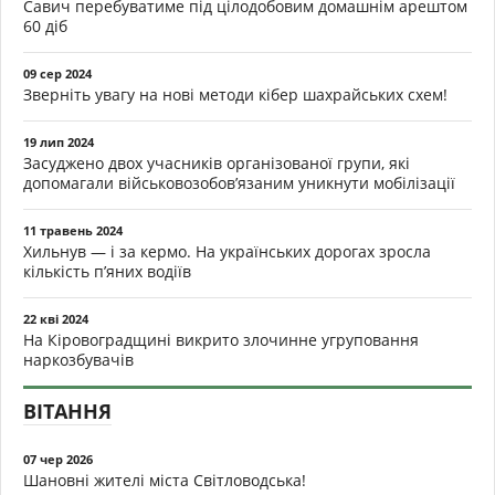
Савич перебуватиме під цілодобовим домашнім арештом
60 діб
09 сер 2024
Зверніть увагу на нові методи кібер шахрайських схем!
19 лип 2024
Засуджено двох учасників організованої групи, які
допомагали військовозобов’язаним уникнути мобілізації
11 травень 2024
Хильнув — і за кермо. На українських дорогах зросла
кількість п’яних водіїв
22 кві 2024
На Кіровоградщині викрито злочинне угруповання
наркозбувачів
ВІТАННЯ
07 чер 2026
Шановні жителі міста Світловодська!