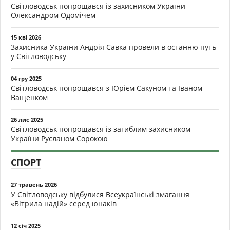
Світловодськ попрощався із захисником України
Олександром Одомічем
15 кві 2026
Захисника України Андрія Савка провели в останню путь
у Світловодську
04 гру 2025
Світловодськ попрощався з Юрієм Сакуном та Іваном
Ващенком
26 лис 2025
Світловодськ попрощався із загиблим захисником
України Русланом Сорокою
СПОРТ
27 травень 2026
У Світловодську відбулися Всеукраїнські змагання
«Вітрила надій» серед юнаків
12 січ 2025