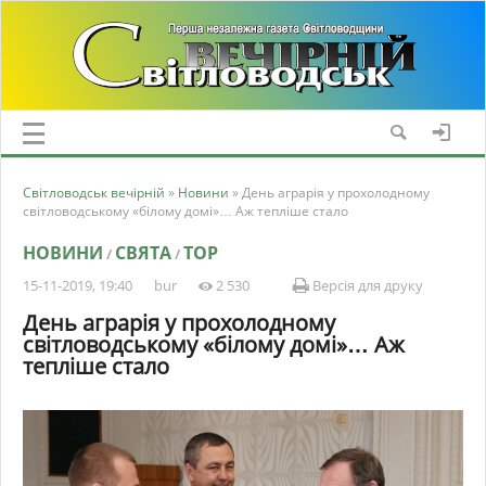
Світловодськ вечірній
»
Новини
» День аграрія у прохолодному
світловодському «білому домі»… Аж тепліше стало
НОВИНИ
СВЯТА
TOP
/
/
15-11-2019, 19:40
bur
2 530
Версія для друку
День аграрія у прохолодному
світловодському «білому домі»… Аж
тепліше стало