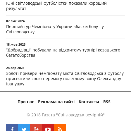
Юні світловодські футболістки показали хороший
результат
07 лис 2024
Перший тур Чемпіонату України збаскетболу - у
Світловодську
18 жов 2023
“Добрадівці” побували на відкритому турнірі козацького
багатоборства
24 сер 2023
Золоті призери чемпіонату міста Світловодська з футболу
присвятили свою перемогу полеглому воїну Олександру
Іванушку
Про нас
Реклама на сайті
Контакти
RSS
© 2018 Газета "Світловодськ вечірній"