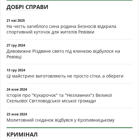
ДОБРІ СПРАВИ
21 кві 2025
На честь загиблого сина родина Безносів відкрила
спортивний куточок для жителів Ревівки
27 гру 2024
Дивовижне Різдвяне свято під ялинкою відбулося на
Ревівці
13 гру 2024
Ці майстрині виготовляють не просто сітки, а обереги
24 жов 2024
Історія про "Кухарочок" та "Незламних"з Великої
Скельової Світловодської міської громади
23 жов 2024
Молитовний сніданок відбувся у Кропивницькому
КРИМІНАЛ