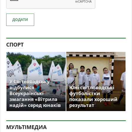
ДОДАТИ
СПОРТ
У Світловодську
відбулися
Юні світловодські
Всеукраїнські
футболістки
змагання «Вітрила
показали хороший
надій» серед юнаків
результат
МУЛЬТIМЕДИА