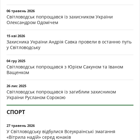
06 травень 2026
Світловодськ попрощався із захисником України
Олександром Одомічем
15 кві 2026
Захисника України Андрія Савка провели в останню путь
у Світловодську
04 гру 2025
Світловодськ попрощався з Юрієм Сакуном та Іваном
Ващенком
26 лис 2025
Світловодськ попрощався із загиблим захисником
України Русланом Сорокою
СПОРТ
27 травень 2026
У Світловодську відбулися Всеукраїнські змагання
«Вітрила надій» серед юнаків