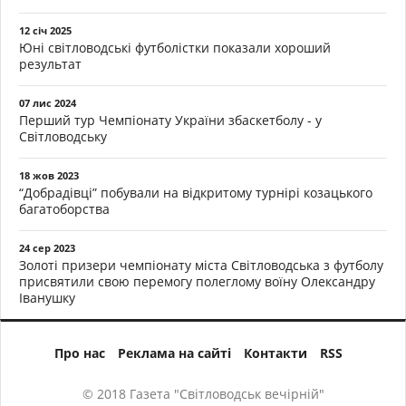
12 січ 2025
Юні світловодські футболістки показали хороший
результат
07 лис 2024
Перший тур Чемпіонату України збаскетболу - у
Світловодську
18 жов 2023
“Добрадівці” побували на відкритому турнірі козацького
багатоборства
24 сер 2023
Золоті призери чемпіонату міста Світловодська з футболу
присвятили свою перемогу полеглому воїну Олександру
Іванушку
Про нас
Реклама на сайті
Контакти
RSS
© 2018 Газета "Світловодськ вечірній"