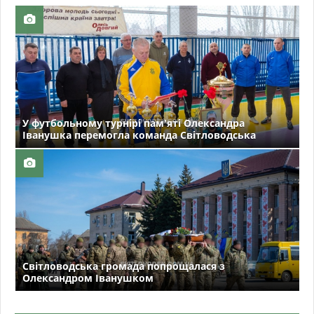
У футбольному турнірі пам'яті Олександра
Іванушка перемогла команда Світловодська
Світловодська громада попрощалася з
Олександром Іванушком