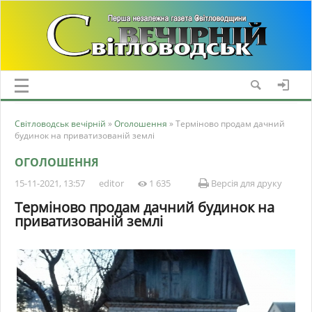
Світловодськ вечірній
»
Оголошення
» Терміново продам дачний
будинок на приватизованій землі
ОГОЛОШЕННЯ
15-11-2021, 13:57
editor
1 635
Версія для друку
Терміново продам дачний будинок на
приватизованій землі