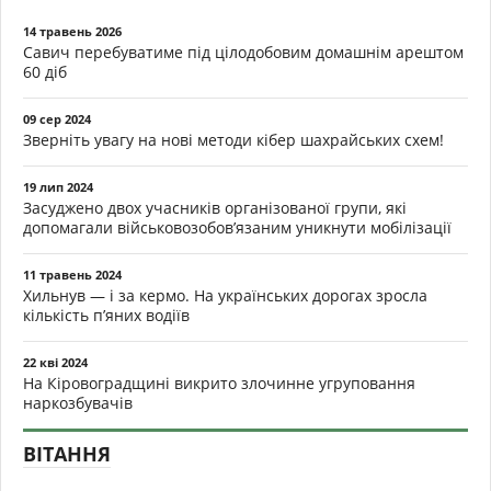
14 травень 2026
Савич перебуватиме під цілодобовим домашнім арештом
60 діб
09 сер 2024
Зверніть увагу на нові методи кібер шахрайських схем!
19 лип 2024
Засуджено двох учасників організованої групи, які
допомагали військовозобов’язаним уникнути мобілізації
11 травень 2024
Хильнув — і за кермо. На українських дорогах зросла
кількість п’яних водіїв
22 кві 2024
На Кіровоградщині викрито злочинне угруповання
наркозбувачів
ВІТАННЯ