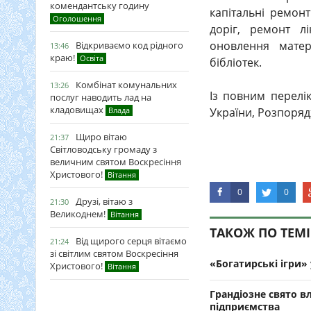
комендантську годину
капітальні ремон
Оголошення
доріг, ремонт л
оновлення матер
Відкриваємо код рідного
13:46
краю!
Освіта
бібліотек.
Комбінат комунальних
13:26
Із повним перелік
послуг наводить лад на
кладовищах
Влада
України, Розпоряд
Щиро вітаю
21:37
Світловодську громаду з
величним святом Воскресіння
Христового!
Вітання
0
0
Друзі, вітаю з
21:30
Великоднем!
Вітання
ТАКОЖ ПО ТЕМІ
Від щирого серця вітаємо
21:24
зі світлим святом Воскресіння
«Богатирські ігри»
Христового!
Вітання
Грандіозне свято в
підприємства