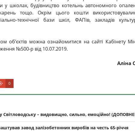
ти у школах, будівництво котельнь автономного опале
ікарень тощо. Окрім цього кошти використовували
іально-технічної бази шкіл, ФАПів, закладів культ
ом об’єктів можна ознайомитися на сайті Кабінету Мін
ження №500-р від 10.07.2019.
Аліна 
0
 у Світловодську – видовищно, сильно, емоційно! (ДОПОВН
лаштував завод залізобетонних виробів на честь 65-річчя