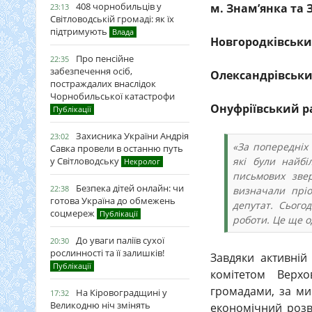
408 чорнобильців у
м. Знам’янка та 
23:13
Світловодській громаді: як їх
підтримують
Влада
Новгородківський
Про пенсійне
22:35
забезпечення осіб,
Олександрівський
постраждалих внаслідок
Чорнобильської катастрофи
Онуфріївський ра
Публікації
Захисника України Андрія
23:02
«За попередніх
Савка провели в останню путь
у Світловодську
які були найб
Некролог
письмових зве
Безпека дітей онлайн: чи
22:38
визначали пріо
готова Україна до обмежень
депутат. Сього
соцмереж
Публікації
роботи. Це ще о
До уваги паліїв сухої
20:30
рослинності та її залишків!
Завдяки активній
Публікації
комітетом Верх
громадами, за ми
На Кіровоградщині у
17:32
Великодню ніч змінять
економічний розв