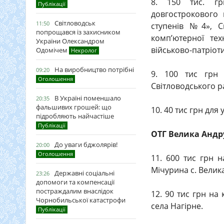
8. 150 тис. гр
Публікації
довгострокового 
Світловодськ
11:50
ступенів №4», Св
попрощався із захисником
комп’ютерної те
України Олександром
військово-патріот
Одомічем
Некролог
На виробництво потрібні
09:20
9. 100 тис грн
Оголошення
Світловодського р
В Україні поменшало
20:35
фальшивих грошей: що
10. 40 тис грн для
підробляють найчастіше
Публікації
ОТГ Велика Андрус
До уваги бджолярів!
20:00
Оголошення
11. 600 тис грн н
Мічурина с. Велика
Державні соціальні
23:26
допомоги та компенсації
постраждалим внаслідок
12. 90 тис грн на
Чорнобильської катастрофи
села Нагірне.
Публікації