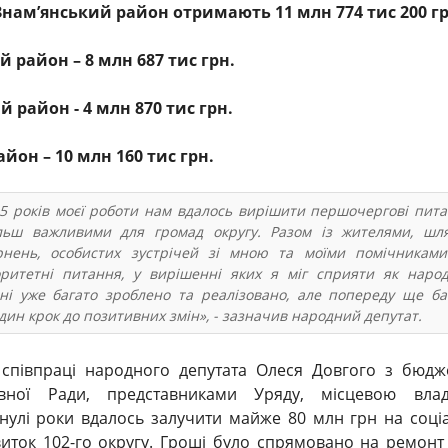
Знам’янський район отримають 11 млн 774 тис 200 гр
 район – 8 млн 687 тис грн.
 район - 4 млн 870 тис грн.
йон – 10 млн 160 тис грн.
 5 років моєї роботи нам вдалось вирішити першочергові пита
ільш важливими для громад округу. Разом із жителями, шл
рнень, особистих зустрічей зі мною та моїми помічникам
ритетні питання, у вирішенні яких я міг сприяти як наро
дні уже багато зроблено та реалізовано, але попереду ще ба
дин крок до позитивних змін», - зазначив народний депутат.
 співпраці народного депутата Олеся Довгого з бюд
овної Ради, представниками Уряду, місцевою вла
нулі роки вдалось залучити майже 80 млн грн на соці
иток 102-го округу. Гроші було спрямовано на ремонт 