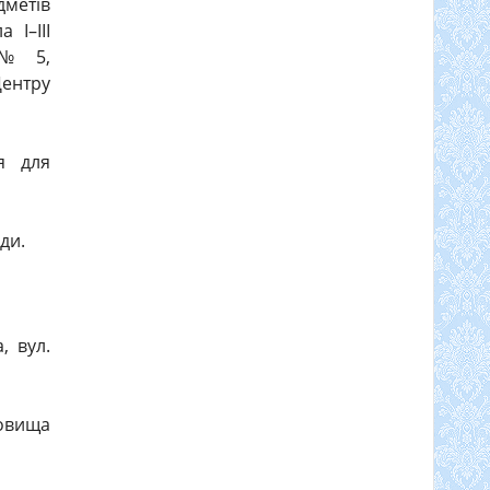
метів
 I–III
в № 5,
ентру
я для
ди.
, вул.
довища