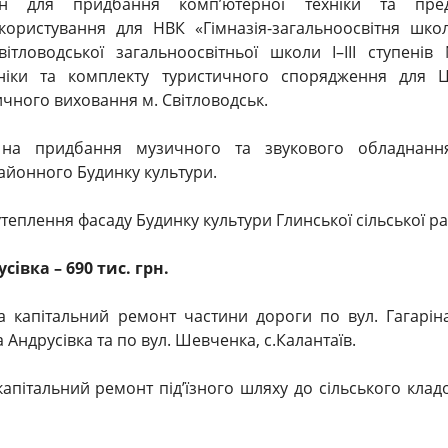
н для придбання комп’ютерної техніки та пред
користування для НВК «Гімназія-загальноосвітня школа
ітловодської загальноосвітньої школи I–III ступені
хніки та комплекту туристичного спорядження для Ц
ичного виховання м. Світловодськ.
 на придбання музичного та звукового обладнанн
айонного Будинку культури.
 утеплення фасаду Будинку культури Глинської сільської ра
івка – 690 тис. грн.
а капітальний ремонт частини дороги по вул. Гагаріна
 Андрусівка та по вул. Шевченка, с.Калантаїв.
 капітальний ремонт під’їзного шляху до сільського кла