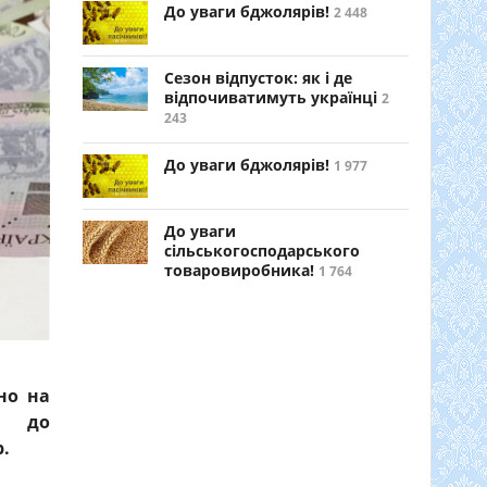
До уваги бджолярів!
2 448
Сезон відпусток: як і де
відпочиватимуть українці
2
243
До уваги бджолярів!
1 977
До уваги
сільськогосподарського
товаровиробника!
1 764
но на
но до
р.