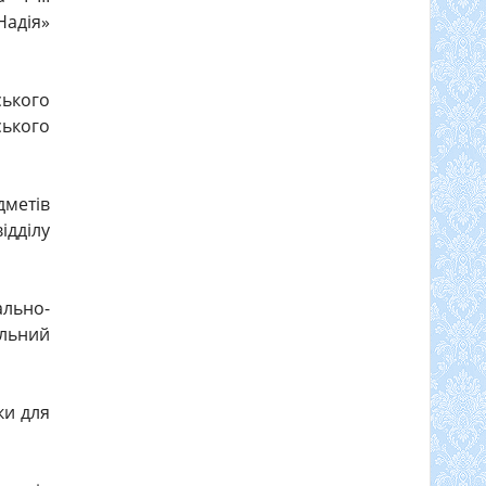
Надія»
ського
ського
метів
ідділу
ально-
льний
ки для