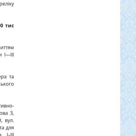
еліку
90 тис
риттям
 I—III
ера та
ського
тивно-
ова 3,
, вул.
та для
I–III