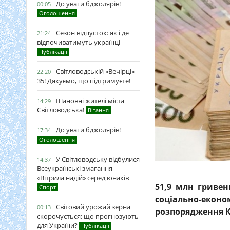
До уваги бджолярів!
00:05
Оголошення
Сезон відпусток: як і де
21:24
відпочиватимуть українці
Публікації
Світловодській «Вечірці» -
22:20
35! Дякуємо, що підтримуєте!
Шановні жителі міста
14:29
Світловодська!
Вітання
До уваги бджолярів!
17:34
Оголошення
У Світловодську відбулися
14:37
Всеукраїнські змагання
«Вітрила надій» серед юнаків
51,9 млн гривен
Спорт
соціально-еко
Світовий урожай зерна
00:13
розпорядження Ка
скорочується: що прогнозують
для України?
Публікації