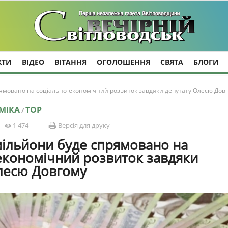
КТИ
ВІДЕО
ВІТАННЯ
ОГОЛОШЕННЯ
СВЯТА
БЛОГИ
ямовано на соціально-економічний розвиток завдяки депутату Олесю Дов
МІКА
TOP
/
1 474
Версія для друку
ільйони буде спрямовано на
економічний розвиток завдяки
лесю Довгому