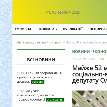
Чт, 06 серпня 2026
ГОЛОВНА
НОВИНИ
ПУБЛІКАЦІЇ
СПЕЦПРОЕ
Світловодськ вечірній
»
Новини
» Майже 52 мільйони буде спр
НОВИНИ
ЕКОНО
/
7-08-2019, 16:58
bur
ВСІ НОВИНИ
Майже 52 м
соціально-
Скринінг здоров’я 40+: я
13:13
пройшла і ділюся своїм
депутату О
досвідом
Здоров'я
До уваги
15:42
сільськогосподарського
товаровиробника!
Оголошення