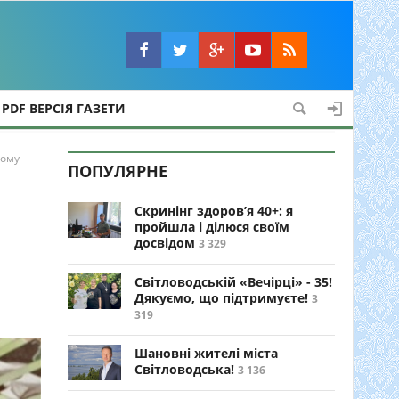
PDF ВЕРСІЯ ГАЗЕТИ
гому
ПОПУЛЯРНЕ
Скринінг здоров’я 40+: я
пройшла і ділюся своїм
досвідом
3 329
Світловодській «Вечірці» - 35!
Дякуємо, що підтримуєте!
3
319
Шановні жителі міста
Світловодська!
3 136