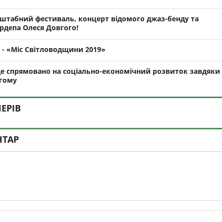
сштабний фестиваль, концерт відомого джаз-бенду та
ардепа Олеся Довгого!
 - «Міс Світловодщини 2019»
де спрямовано на соціально-економічний розвиток завдяки
гому
ЕРІВ
НТАР