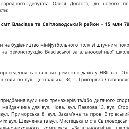
народного депутата Олеся Довгого, до нового пер
кти:
, смт Власівка та Світловодський район – 15 млн 7
грн на будівництво мініфутбольного поля зі штучним пок
 на реконструкцію Власівської загальноосвітньої школи
 проведення капітальних ремонтів дахів у НВК в с. Оз
 школи по вул. Центральна, 34, с. Григорівка Світловод
а придбання вуличних тренажерів та/або дитячого спор
 майданчика для вул. Нова, вул. Павлова,13, вул. Єгор
 вул. Приморська 8, вул. Закам’яна та пров. Вітрівський
 між вул. Шевченка та вул. Мистецька міста Світловодськ 
ально-виховного комплексу «Загальноосвітня школа 