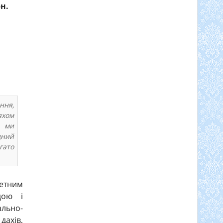
н.
ння,
яхом
и ми
дний
гато
жетним
дою і
ально-
дахів,