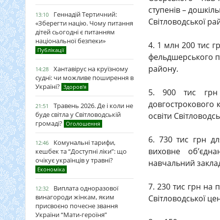
ступенів – дошкіл
Геннадій Тертичний:
13:10
Світловодської ра
«Зберегти націю. Чому питання
дітей сьогодні є питанням
національної безпеки»
4. 1 млн 200 тис 
Публікації
фельдшерського пун
району.
Хантавірус на круїзному
14:28
судні: чи можливе поширення в
Україні?
Здоров'я
5. 900 тис грн
довгострокового ко
Травень 2026. Де і коли не
21:51
буде світла у Світловодській
освіти Світловодсь
громаді?
Оголошення
6. 730 тис грн д
Комунальні тарифи,
12:46
виховне об’єдна
кешбек та “Доступні ліки”: що
очікує українців у травні?
навчальний заклад
Економіка
7. 230 тис грн на
Виплата одноразової
12:32
винагороди жінкам, яким
Світловодської цен
присвоєно почесне звання
України “Мати-героїня”