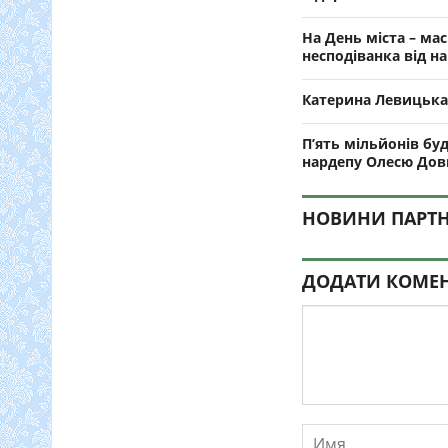
На День міста – ма
несподіванка від н
Катерина Левицька
П’ять мільйонів бу
нардепу Олесю Дов
НОВИНИ ПАРТН
ДОДАТИ КОМЕ