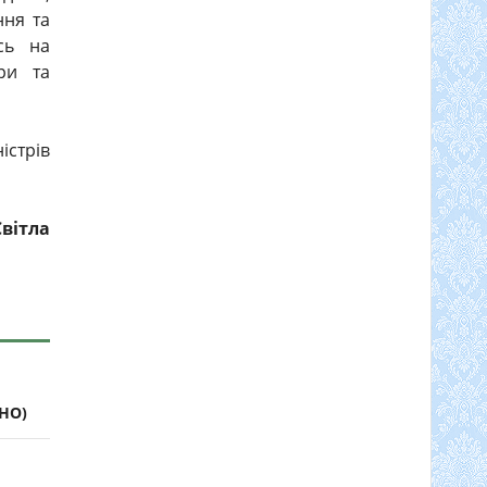
ння та
сь на
ури та
істрів
Світла
ЕНО)