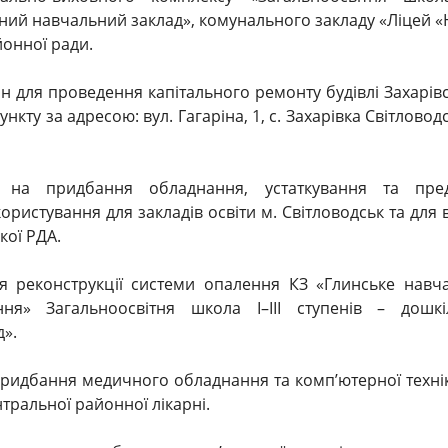
ьний навчальний заклад», комунального закладу «Ліцей «
йонної ради.
грн для проведення капітального ремонту будівлі Захарів
кту за адресою: вул. Гагаріна, 1, с. Захарівка Світловод
 на придбання обладнання, устаткування та пред
ристування для закладів освіти м. Світловодськ та для в
кої РДА.
ля реконструкції системи опалення КЗ «Глинське навч
ння» Загальноосвітня школа I–III ступенів – дошкі
».
 придбання медичного обладнання та комп’ютерної техні
тральної районної лікарні.