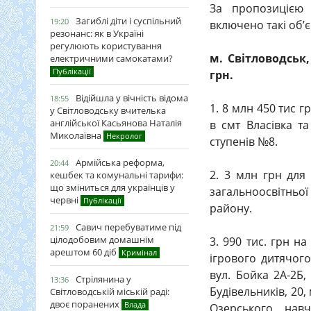
За пропозицією 
Загиблі діти і суспільний
19:20
включено такі об’є
резонанс: як в Україні
регулюють користування
м. Світловодськ
електричними самокатами?
Публікації
грн.
Відійшла у вічність відома
18:55
1. 8 млн 450 тис 
у Світловодську вчителька
англійської Касьянова Наталія
в смт Власівка та
Миколаївна
Некролог
ступенів №8.
Армійська реформа,
20:44
2. 3 млн грн для
кешбек та комунальні тарифи:
що зміниться для українців у
загальноосвітньої
червні
Публікації
району.
Савич перебуватиме під
21:59
цілодобовим домашнім
3. 990 тис. грн н
арештом 60 діб
Кримінал
ігрового дитячого
вул. Бойка 2А-2Б,
Стрілянина у
13:36
Будівельників, 20,
Світловодській міській раді:
двоє поранених
Влада
Озерського навч