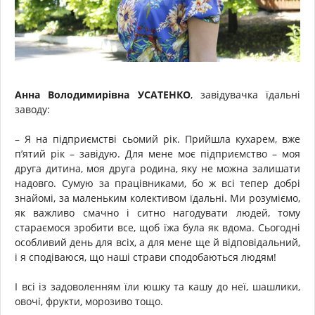
Анна Володимирівна УСАТЕНКО
, завідувачка їдальні
заводу:
– Я на підприємстві сьомий рік. Прийшла кухарем, вже
п’ятий рік – завідую. Для мене моє підприємство – моя
друга дитина, моя друга родина, яку не можна залишати
надовго. Сумую за працівниками, бо ж всі тепер добрі
знайомі, за маленьким колективом їдальні. Ми розуміємо,
як важливо смачно і ситно нагодувати людей, тому
стараємося зробити все, щоб їжа була як вдома. Сьогодні
особливий день для всіх, а для мене ще й відповідальний,
і я сподіваюся, що наші страви сподобаються людям!
І всі із задоволенням їли юшку та кашу до неї, шашлики,
овочі, фрукти, морозиво тощо.