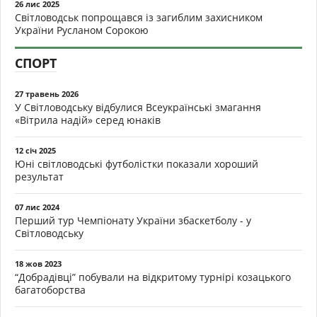
26 лис 2025
Світловодськ попрощався із загиблим захисником
України Русланом Сорокою
СПОРТ
27 травень 2026
У Світловодську відбулися Всеукраїнські змагання
«Вітрила надій» серед юнаків
12 січ 2025
Юні світловодські футболістки показали хороший
результат
07 лис 2024
Перший тур Чемпіонату України збаскетболу - у
Світловодську
18 жов 2023
“Добрадівці” побували на відкритому турнірі козацького
багатоборства