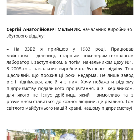
Сергій Анатолійович МЕЛЬНИК
, начальник виробничо-
збутового відділу:
– На ЗЗБВ я прийшов у 1983 році. Працював
майстром дільниці, старшим інженером-технологом
лабораторії, заступником, а потім начальником цеху №1.
З 2008-го – начальник виробничо-збутового відділу. Тож
щасливий, що прожив ці роки недарма. Не лише завод
ріс і піднімався, але й я з ним. Хочу побажати рідному
підприємству подальшого процвітання, а з керівником,
для якого не існує дрібниць, який вимогливо та з
розумінням ставиться до кожної людини, це реально. Тож
світлого майбутнього нашій країні, нашому підприємству!