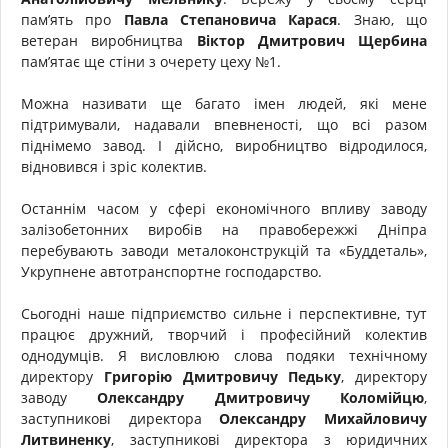
пам’ять про
Павла Степановича Карася
. Знаю, що
ветеран виробництва
Віктор Дмитрович Щербина
пам’ятає ще стіни з очерету цеху №1.
Можна називати ще багато імен людей, які мене
підтримували, надавали впевненості, що всі разом
піднімемо завод. І дійсно, виробництво відродилося,
відновився і зріс колектив.
Останнім часом у сфері економічного впливу заводу
залізобетонних виробів на правобережжі Дніпра
перебувають заводи металоконструкцій та «Буддеталь»,
Укрупнене автотранспортне господарство.
Сьогодні наше підприємство сильне і перспективне, тут
працює дружний, творчий і професійний колектив
однодумців. Я висловлюю слова подяки технічному
директору
Григорію Дмитровичу Педьку
, директору
заводу
Олександру Дмитровичу Коломійцю
,
заступникові директора
Олександру Михайловичу
Литвиненку
, заступникові директора з юридичних