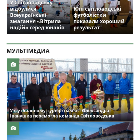
У Світловодську
відбулися
Юні світловодські
Всеукраїнські
футболістки
змагання «Вітрила
показали хороший
надій» серед юнаків
результат
МУЛЬТIМЕДИА
У футбольному турнірі пам'яті Олександра
Іванушка перемогла команда Світловодська