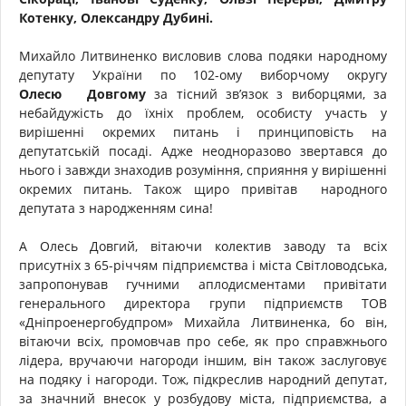
Котенку, Олександру Дубині.
Михайло Литвиненко висловив слова подяки народному
депутату України по 102-ому виборчому округу
Олесю Довгому
за тісний зв’язок з виборцями, за
небайдужість до їхніх проблем, особисту участь у
вирішенні окремих питань і принциповість на
депутатській посаді. Адже неодноразово звертався до
нього і завжди знаходив розуміння, сприяння у вирішенні
окремих питань. Також щиро привітав народного
депутата з народженням сина!
А Олесь Довгий, вітаючи колектив заводу та всіх
присутніх з 65-річчям підприємства і міста Світловодська,
запропонував гучними аплодисментами привітати
генерального директора групи підприємств ТОВ
«Дніпроенергобудпром» Михайла Литвиненка, бо він,
вітаючи всіх, промовчав про себе, як про справжнього
лідера, вручаючи нагороди іншим, він також заслуговує
на подяку і нагороди. Тож, підкреслив народний депутат,
за значний внесок у розбудову міста, підприємства, а