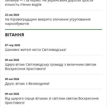
Хильнув — і за кермо. На українських дорогах зросла
кількість п’яних водіїв
22 кві 2024
На Кіровоградщині викрито злочинне угруповання
наркозбувачів
ВІТАННЯ
07 чер 2026
Шановні жителі міста Світловодська!
09 кві 2026
Щиро вітаю Світловодську громаду з величним святом
Воскресіння Христового!
09 кві 2026
Друзі, вітаю з Великоднем!
09 кві 2026
Від щирого серця вітаємо зі світлим святом Воскресіння
Христового!