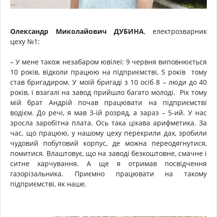
Олександр Миколайович ДУБИНА
, електрозварник
цеху №1:
– У мене також незабаром ювілеї: 9 червня виповнюється
10 років, відколи працюю на підприємстві, 5 років тому
став бригадиром. У моїй бригаді з 10 осіб 8 – люди до 40
років, і взагалі на завод прийшло багато молоді. Рік тому
мій брат Андрій почав працювати на підприємстві
водієм. До речі, я мав 3-ій розряд, а зараз – 5-ий. У нас
зросла заробітна плата. Ось така цікава арифметика. За
час, що працюю, у нашому цеху перекрили дах, зробили
чудовий побутовий корпус, де можна переодягнутися,
помитися. Влаштовує, що на заводі безкоштовне, смачне і
ситне харчування. А ще я отримав посвідчення
газорізальника. Приємно працювати на такому
підприємстві, як наше.