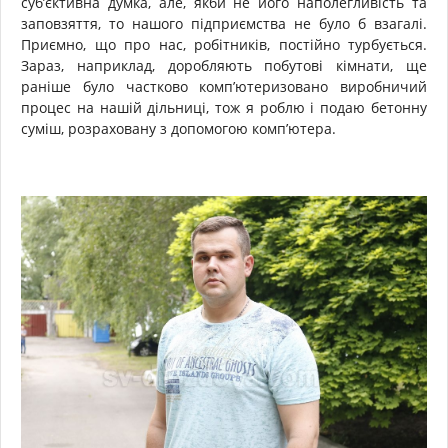
суб’єктивна думка, але, якби не його наполегливість та
заповзяття, то нашого підприємства не було б взагалі.
Приємно, що про нас, робітників, постійно турбується.
Зараз, наприклад, доробляють побутові кімнати, ще
раніше було частково комп’ютеризовано виробничий
процес на нашій дільниці, тож я роблю і подаю бетонну
суміш, розраховану з допомогою комп’ютера.