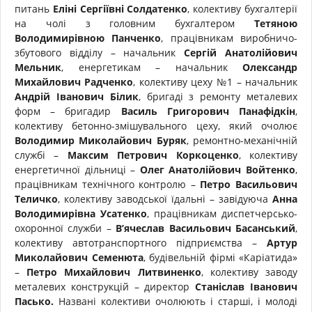
питань
Еліні Сергіївні Солдатенко
, колективу бухгалтерії
на чолі з головним бухгалтером
Тетяною
Володимирівною Панченко
, працівникам виробничо-
збутового відділу – начальник
Сергій Анатолійович
Мельник
, енергетикам – начальник
Олександр
Михайлович Радченко
, колективу цеху №1 – начальник
Андрій Іванович Білик
, бригаді з ремонту металевих
форм – бригадир
Василь Григорович Панафідкін
,
колективу бетонно-змішувального цеху, який очолює
Володимир Миколайович Буряк
, ремонтно-механічній
службі –
Максим Петрович Коркоценко
, колективу
енергетичної дільниці –
Олег Анатолійович Войтенко
,
працівникам технічного контролю –
Петро Васильович
Теличко
, колективу заводської їдальні – завідуюча
Анна
Володимирівна Усатенко
, працівникам диспетчерсько-
охоронної служби –
В’ячеслав Васильович Басанський
,
колективу автотранспортного підприємства –
Артур
Миколайович Семенюта
, будівельній фірмі «Каріатида»
–
Петро Михайлович Литвиненко
, колективу заводу
металевих конструкцій – директор
Станіслав Іванович
Пасько.
Названі колективи очолюють і старші, і молоді