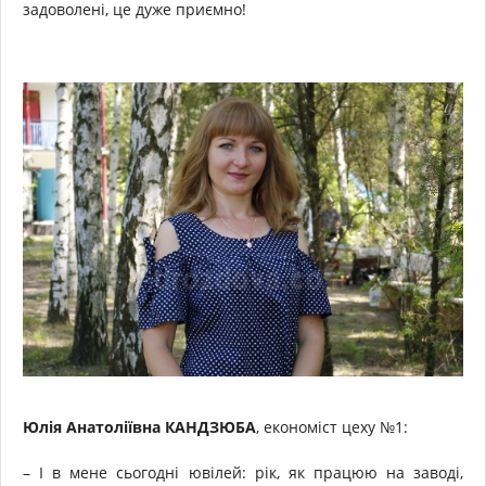
задоволені, це дуже приємно!
Юлія Анатоліївна КАНДЗЮБА
, економіст цеху №1:
– І в мене сьогодні ювілей: рік, як працюю на заводі,