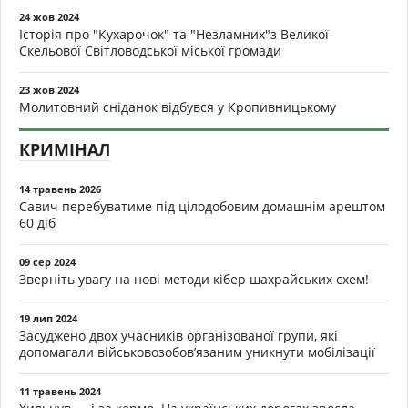
24 жов 2024
Історія про "Кухарочок" та "Незламних"з Великої
Скельової Світловодської міської громади
23 жов 2024
Молитовний сніданок відбувся у Кропивницькому
КРИМІНАЛ
14 травень 2026
Савич перебуватиме під цілодобовим домашнім арештом
60 діб
09 сер 2024
Зверніть увагу на нові методи кібер шахрайських схем!
19 лип 2024
Засуджено двох учасників організованої групи, які
допомагали військовозобов’язаним уникнути мобілізації
11 травень 2024