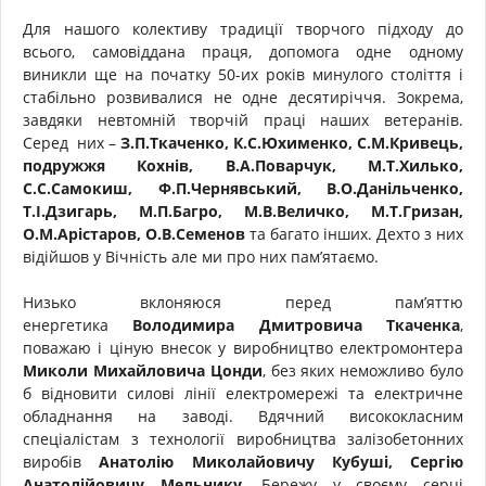
Для нашого колективу традиції творчого підходу до
всього, самовіддана праця, допомога одне одному
виникли ще на початку 50-их років минулого століття і
стабільно розвивалися не одне десятиріччя. Зокрема,
завдяки невтомній творчій праці наших ветеранів.
Серед них –
З.П.Ткаченко, К.С.Юхименко, С.М.Кривець,
подружжя Кохнів, В.А.Поварчук, М.Т.Хилько,
С.С.Самокиш, Ф.П.Чернявський, В.О.Данільченко,
Т.І.Дзигарь, М.П.Багро, М.В.Величко, М.Т.Гризан,
О.М.Арістаров, О.В.Семенов
та багато інших. Дехто з них
відійшов у Вічність але ми про них пам’ятаємо.
Низько вклоняюся перед пам’яттю
енергетика
Володимира Дмитровича Ткаченка
,
поважаю і ціную внесок у виробництво електромонтера
Миколи Михайловича Цонди
, без яких неможливо було
б відновити силові лінії електромережі та електричне
обладнання на заводі. Вдячний висококласним
спеціалістам з технології виробництва залізобетонних
виробів
Анатолію Миколайовичу Кубуші, Сергію
Анатолійовичу Мельнику
. Бережу у своєму серці