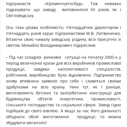
підприємств «Кременчукгесбуд». Тож неважко
підрахувати, що заводу виповнилося 65 років, як і
Світловодську.
Ось така цікава особливість: п’ятнадцятим директором і
п’ятнадцять років керує підприємством М.В. Литвиненко.
Вітаючи свою чималу заводську родину, всіх присутніх зі
святом, Михайло Володимирович підкреслив:
– Під час складної ринкової ситуації на початку 2000-х, у
період величезної кризи для всіх виробників промислової
продукції, завдяки наполегливості спеціалістів,
робітників, виробництво було відновлено. Підприємство
знову впевнено заявило про себе і славиться своїми
здобутками на всю країну. Нині тут, як і раніше,
виготовляють бетонні та залізобетонні конструкції для
будівництва об’єктів енергетики, промисловості,
сільського господарства та соціальної сфери. Завод гідно
підійшов до свого ювілею. А якщо за час його діяльності
об’єднати обсяг виготовленої продукції, то можна
збудувати мегаполіс!