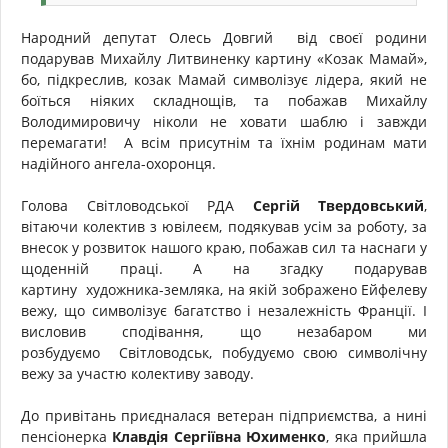
Народний депутат Олесь Довгий від своєї родини
подарував Михайлу Литвиненку картину «Козак Мамай»,
бо, підкреслив, козак Мамай символізує лідера, який не
боїться ніяких складнощів, та побажав Михайлу
Володимировичу ніколи не ховати шаблю і завжди
перемагати! А всім присутнім та їхнім родинам мати
надійного ангела-охоронця.
Голова Світловодської РДА
Сергій Твердовський
,
вітаючи колектив з ювілеєм, подякував усім за роботу, за
внесок у розвиток нашого краю, побажав сил та наснаги у
щоденній праці. А на згадку подарував
картину художника-земляка, на якій зображено Ейфелеву
вежу, що символізує багатство і незалежність Франції. І
висловив сподівання, що незабаром ми
розбудуємо Світловодськ, побудуємо свою символічну
вежу за участю колективу заводу.
До привітань приєдналася ветеран підприємства, а нині
пенсіонерка
Клавдія Сергіївна Юхименко
, яка прийшла