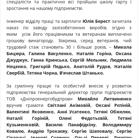
спеціалісти та практично всі пройшли школу гарту і
зростання на нашому підприємстві.
Інженер відділу праці та зарплати
Юлія Берест
зачитала
наказ по заводу залізобетонних виробів, згідно з
яким усім його працівникам та ветеранам виплачено
грошову винагороду. Зокрема, серед ветеранів, чий
трудовий стаж становить 30 і більше років, –
Микола
Бицюра, Галина Вакуленко, Наталія Горіна, Оксана
Джуджук, Ганна Кринська, Сергій Мельник, Людмила
Неценко, Григорій Педько, Анатолій Рудов, Наталія
Свербій, Тетяна Чорна, В’ячеслав Штанько.
За сумлінну працю та особистий внесок у розвиток
підприємства генеральний директор групи підприємств
ТОВ «Дніпроенергобудпром»
Михайло Литвиненко
вручив грамоти
Світлані Акімовій, Оксані Рєпіній,
Валентині Яковенко, Анні Усатенко, Тетяні Обжелян,
Наталії Горіній, Олені Федотьєвій, Тетяні
Кузьменковій, Василю Панафідкіну, Володимиру
Ковалю, Андрію Трокаєву, Сергію Шаповалу, Сергію
Сікораці, Іванові Суденку, Ользі Перерві, Дмитру