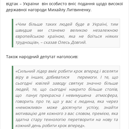
відтак – України він особисто вніс подання щодо високої
державної нагороди Михайлу Литвиненку.
«Чим більше таких людей буде в Україні, тим
швидше ми станемо великою незалежною
європейською країною, яка не боїться ніяких
труднощів», – сказав Олесь Довгий.
Також народний депутат наголосив:
«Сильний лідер вміє робити крок вперед і вселяти
віру в інших, добиватися перемоги. І те, що
сьогодні ювілей заводу святкує значно більше
людей, те, що сьогодні накрито більше столів,
що панує прекрасна і невимушена атмосфера,
говорить про те, що у вас є людина, яка через
«неможливо» може досягнути успіху, знайти
мотивацію для кожного з вас словом, премією, яка
здатна стару технологію перетворити на нову та
кожний день робити крок вперед».