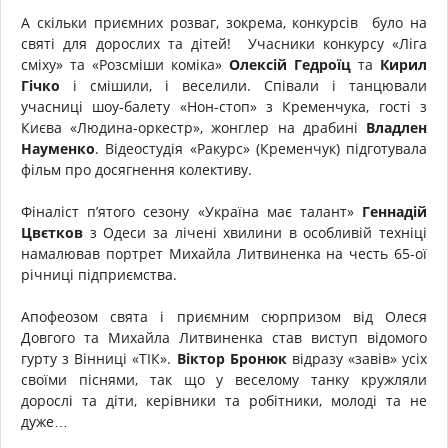
А скільки приємних розваг, зокрема, конкурсів було на
святі для дорослих та дітей! Учасники конкурсу «Ліга
сміху» та «Розсміши коміка»
Олексій Гедроїц
та
Кирил
Гічко
і смішили, і веселили. Співали і танцювали
учасниці шоу-балету «Нон-стоп» з Кременчука, гості з
Києва «Людина-оркестр», жонглер на драбині
Владлен
Науменко
. Відеостудія «Ракурс» (Кременчук) підготувала
фільм про досягнення колективу.
Фіналіст п’ятого сезону «Україна має талант»
Геннадій
Цвєтков
з Одеси за лічені хвилини в особливій техніці
намалював портрет Михайла Литвиненка на честь 65-ої
річниці підприємства.
Апофеозом свята і приємним сюрпризом від Олеся
Довгого та Михайла Литвиненка став виступ відомого
гурту з Вінниці «ТІК».
Віктор Бронюк
відразу «завів» усіх
своїми піснями, так що у веселому танку кружляли
дорослі та діти, керівники та робітники, молоді та не
дуже…