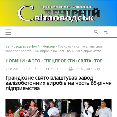
Світловодськ вечірній
»
Новини
» Грандіозне свято влаштував
завод залізобетонних виробів на честь 65-річчя підприємства
НОВИНИ
ФОТО
СПЕЦПРОЕКТИ
СВЯТА
TOP
/
/
/
/
7-06-2019, 12:02
bur
7 191
Версія для друку
Грандіозне свято влаштував завод
залізобетонних виробів на честь 65-річчя
підприємства