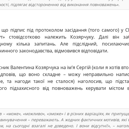
ності, підлягає відстороненню від виконання повноважень».
 що підпис під протоколом засідання (того самого) у 
бут» стовідсотково належить Козярчуку. Далі він з
ідному кілька запитань. Але підслідний, посилаючи
 чинного законодавства, відмовився відповідати.
ник Валентина Козярчука на ім’я Сергій (коли я хотів вт
відповів, що воно складне – можу неправильно напи
е, та нагоди такої не сталося) наголосив, що підст
ого підзахисного від повноважень керувати містом 
ів – «може», «можливо», «зможе» і в різних варіаціях, як припущ
звинувачення – переважають. А жодних фактичних мотивів, які 
м, на сьогодні взагалі не доведено. І вони відсутні!», – нагол