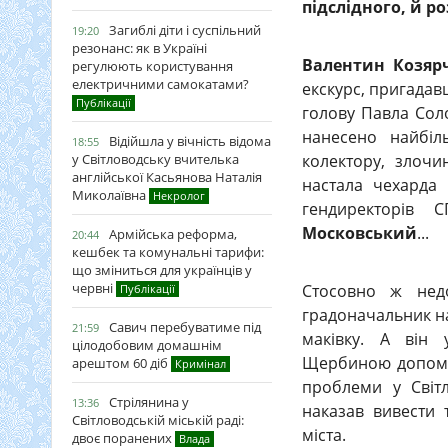
підслідного, й р
Загиблі діти і суспільний
19:20
резонанс: як в Україні
Валентин Козяр
регулюють користування
електричними самокатами?
екскурс, пригадавш
Публікації
голову Павла Соло
нанесено найбіл
Відійшла у вічність відома
18:55
колектору, злочи
у Світловодську вчителька
англійської Касьянова Наталія
настала чехарда
Миколаївна
Некролог
гендиректорів 
Московський
...
Армійська реформа,
20:44
кешбек та комунальні тарифи:
що зміниться для українців у
червні
Стосовно ж нед
Публікації
градоначальник на
Савич перебуватиме під
21:59
маківку. А він
цілодобовим домашнім
Щербиною допомог
арештом 60 діб
Кримінал
проблеми у Світл
Стрілянина у
13:36
наказав вивести 
Світловодській міській раді:
міста.
двоє поранених
Влада