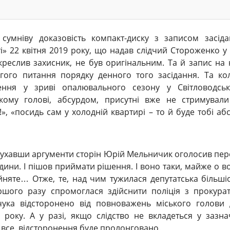
сумніву доказовість компакт-диску з записом засід
і» 22 квітня 2019 року, що надав слідчий Стороженко у 
дкреслив захисник, не був оригінальним. Та й запис на
гого питання порядку денного того засідання. Та ко
ення у зриві опалювального сезону у Світловодську
ькому голові, абсурдом, присутні вже не стримувал
», «посидь сам у холодній квартирі – то й буде тобі абс
лухавши аргументи сторін Юрій Мельничик оголосив пер
одини. І пішов приймати рішення. І воно таки, майже о в
йняте… Отже, те, над чим тужилася депутатська більші
ершого разу спромоглася здійснити поліція з прокура
чука відсторонено від повноважень міського голови
 року. А у разі, якщо слідство не вкладеться у зазн
а все, відсторонення буде пролонговано.