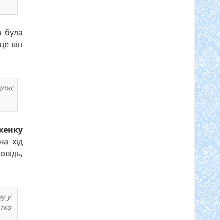
а була
це він
дпис
женку
на хід
овідь,
у у
ітко