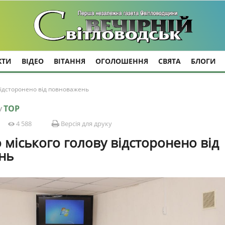
КТИ
ВІДЕО
ВІТАННЯ
ОГОЛОШЕННЯ
СВЯТА
БЛОГИ
 відсторонено від повноважень
TOP
/
4 588
Версія для друку
 міського голову відсторонено від
нь