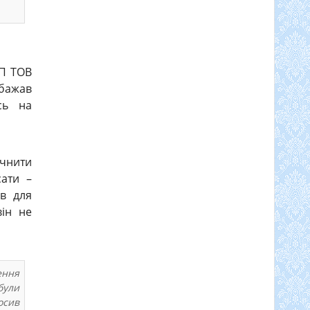
СП ТОВ
абажав
сь на
очнити
сати –
ав для
він не
ення
були
осив