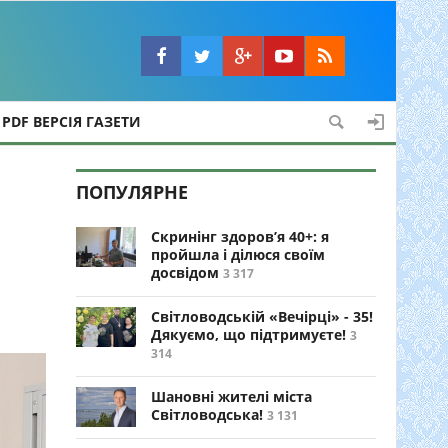
PDF ВЕРСІЯ ГАЗЕТИ
ПОПУЛЯРНЕ
Скринінг здоров’я 40+: я
пройшла і ділюся своїм
досвідом
3 317
Світловодській «Вечірці» - 35!
Дякуємо, що підтримуєте!
3
314
Шановні жителі міста
Світловодська!
3 131