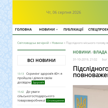
Чт, 06 серпня 2026
ГОЛОВНА
НОВИНИ
ПУБЛІКАЦІЇ
СПЕЦПРОЕ
Світловодськ вечірній
»
Новини
» Підслідного міського голову
НОВИНИ
ВЛАДА
/
31-10-2019, 21:02
bur
ВСІ НОВИНИ
Підслідного
повноваже
Скринінг здоров’я 40+: я
13:13
пройшла і ділюся своїм
досвідом
Здоров'я
До уваги
15:42
сільськогосподарського
товаровиробника!
Оголошення