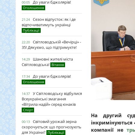
До уваги бджолярів!
00:05
Оголошення
Сезон відпусток: як і де
21:24
відпочиватимуть українці
Публікації
Світловодській «Вечірці» -
22:20
35! Дякуємо, що підтримуєте!
Шановні жителі міста
14:29
Світловодська!
Вітання
До уваги бджолярів!
17:34
Оголошення
У Світловодську відбулися
14:37
Всеукраїнські змагання
«Вітрила надій» серед юнаків
Спорт
На другий суд
Світовий урожай зерна
інкримінуються 
00:13
скорочується: що прогнозують
компанії не
тр
для України?
Публікації