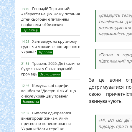
Геннадій Тертичний:
13:10
«Зберегти націю. Чому питання
«Двадцять телеф
дітей сьогодні є питанням
телефонних дзв
національної безпеки»
розпорядження
Публікації
незамінність для
Хантавірус на круїзному
14:28
судні: чи можливе поширення в
Україні?
Здоров'я
«Тепла в горо
підтриманий при
Травень 2026. Де і коли не
21:51
буде світла у Світловодській
громаді?
Оголошення
За це вони от
Комунальні тарифи,
12:46
дотримуватися пор
кешбек та “Доступні ліки”: що
свою причетніс
очікує українців у травні?
звинувачують.
Економіка
Виплата одноразової
12:32
винагороди жінкам, яким
«Ні. Всі мої ді
присвоєно почесне звання
підозру, про ті 
України “Мати-героїня”