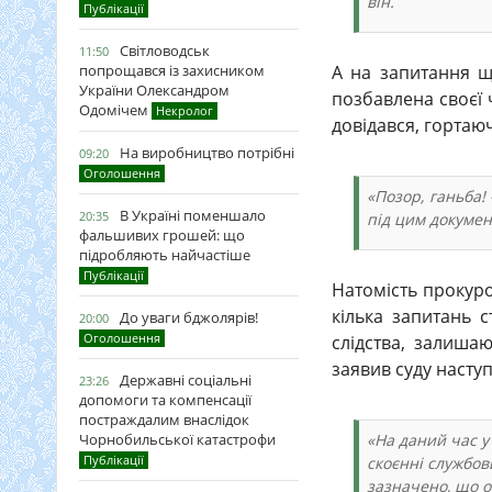
він.
Публікації
Світловодськ
11:50
А на запитання що
попрощався із захисником
України Олександром
позбавлена своєї 
Одомічем
Некролог
довідався, горта
На виробництво потрібні
09:20
Оголошення
«Позор, ганьба! 
В Україні поменшало
20:35
під цим документ
фальшивих грошей: що
підробляють найчастіше
Публікації
Натомість прокур
кілька запитань 
До уваги бджолярів!
20:00
Оголошення
слідства, залиша
заявив суду наступ
Державні соціальні
23:26
допомоги та компенсації
постраждалим внаслідок
«На даний час 
Чорнобильської катастрофи
Публікації
скоєнні службови
зазначено, що о