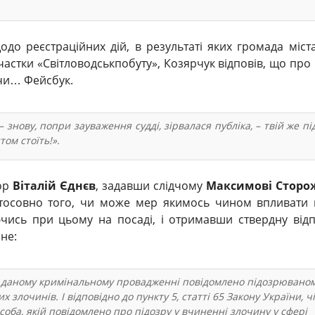
до реєстраційних дій, в результаті яких громада міст
частки «Світловодськпобуту», Козярчук відповів, що про 
ючи… Фейсбук.
– знову, попри зауваження судді, зірвалася публіка, – твій же пі
ом стоїть!».
ор
Віталій Єднєв
, задавши слідчому
Максимові Сторо
стосовно того, чи може мер якимось чином впливати 
ючись при цьому на посаді, і отримавши ствердну відп
не:
у даному кримінальному провадженні повідомлено підозрюваном
х злочинів. І відповідно до пункту 5, статті 65 Закону України, ч
соба, якій повідомлено про підозру у вчиненні злочину у сфері