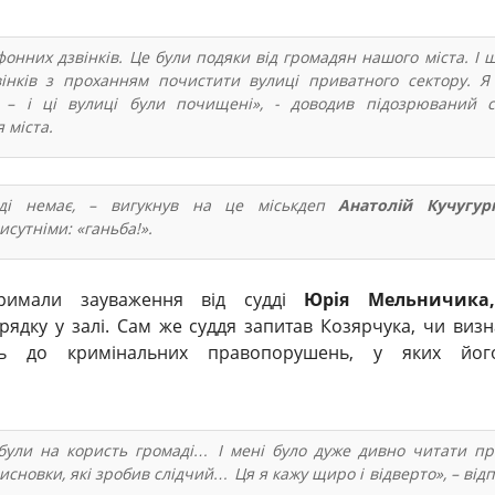
онних дзвінків. Це були подяки від громадян нашого міста. І ш
інків з проханням почистити вулиці приватного сектору. Я
 – і ці вулиці були почищені», - доводив підозрюваний 
 міста.
ді немає, – вигукнув на це міськдеп
Анатолій Кучугур
сутніми: «ганьба!».
римали зауваження від судді
Юрія Мельничик
ядку у залі. Сам же суддя запитав Козярчука, чи визн
ть до кримінальних правопорушень, у яких йог
ї були на користь громаді… І мені було дуже дивно читати пр
висновки, які зробив слідчий… Ця я кажу щиро і відверто», – відп