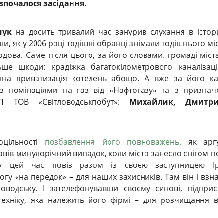
озпочалося засідання.
чук
на досить тривалий час занурив слухання в істо
и, як у 2006 році тодішні обранці знімали тодішнього мі
дова. Саме після цього, за його словами, громаді міст
ьше шкоди: крадіжка багатокілометрового каналізац
нна приватизація котелень абощо. А вже за його ка
 з номінаціями на газ від «Нафтогазу» та з призна
СП ТОВ «Світловодськпобут»:
Михайлик, Дмитр
оцільності
позбавлення його повноважень
, як арг
вів минулорічний випадок, коли місто занесло снігом п
 у цей час повіз разом із своєю заступницею І
у «на передок» – для наших захисників. Там він і взн
оводську. І зателефонувавши своєму синові, підприє
техніку, яка належить його фірмі – для розчищання 