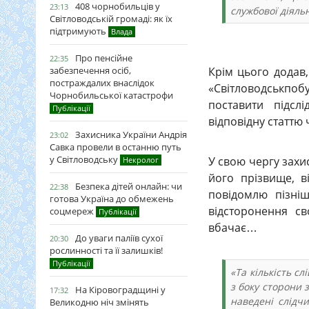
408 чорнобильців у
23:13
службової діяль
Світловодській громаді: як їх
підтримують
Влада
Про пенсійне
22:35
Крім цього додав,
забезпечення осіб,
постраждалих внаслідок
«Світловодськпо
Чорнобильської катастрофи
поставити підсл
Публікації
відповідну статтю
Захисника України Андрія
23:02
Савка провели в останню путь
у Світловодську
У свою чергу захис
Некролог
його прізвище, 
Безпека дітей онлайн: чи
22:38
повідомлю пізніш
готова Україна до обмежень
відсторонення св
соцмереж
Публікації
вбачає…
До уваги паліїв сухої
20:30
рослинності та її залишків!
Публікації
«Та кількість сл
з боку сторони 
На Кіровоградщині у
17:32
наведені слідчи
Великодню ніч змінять