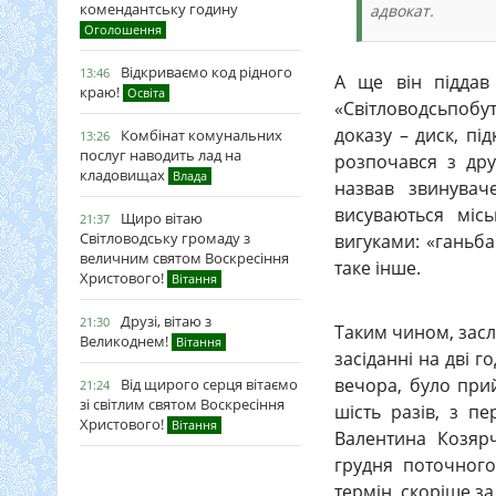
комендантську годину
адвокат.
Оголошення
Відкриваємо код рідного
13:46
А ще він піддав 
краю!
Освіта
«Світловодсьпобут
доказу – диск, пі
Комбінат комунальних
13:26
послуг наводить лад на
розпочався з дру
кладовищах
Влада
назвав звинувач
висуваються міс
Щиро вітаю
21:37
Світловодську громаду з
вигуками: «ганьба!
величним святом Воскресіння
таке інше.
Христового!
Вітання
Друзі, вітаю з
21:30
Таким чином, зас
Великоднем!
Вітання
засіданні на дві г
вечора, було при
Від щирого серця вітаємо
21:24
зі світлим святом Воскресіння
шість разів, з п
Христового!
Вітання
Валентина Козяр
грудня поточного
термін, скоріше з