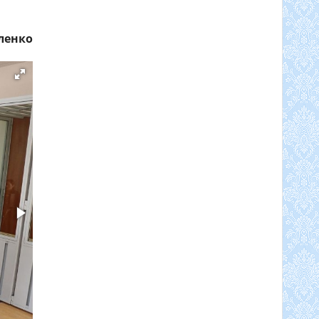
уленко