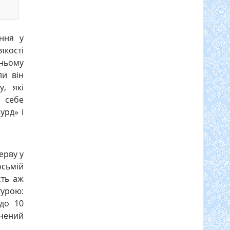
ання у
якості
 ньому
ли він
, які
и себе
урд» і
ерву у
осьмій
сть аж
турою:
 до 10
ачений