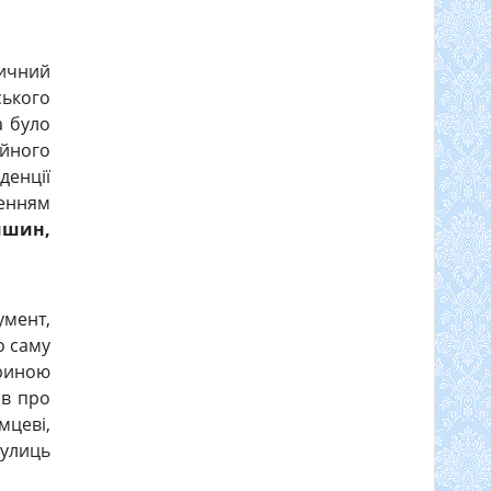
ричний
ського
а було
ійного
денції
ченням
ишин,
умент,
о саму
риною
ав про
мцеві,
вулиць