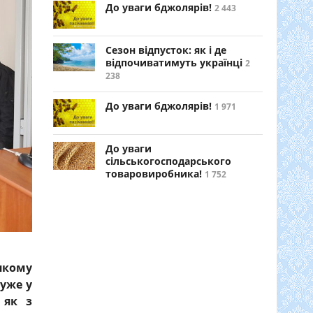
До уваги бджолярів!
2 443
Сезон відпусток: як і де
відпочиватимуть українці
2
238
До уваги бджолярів!
1 971
До уваги
сільськогосподарського
товаровиробника!
1 752
якому
 уже у
 як з