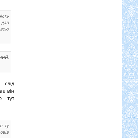
ість
 дав
свою
ний
,
а,
слід
ає він
о тут
о ту
овів