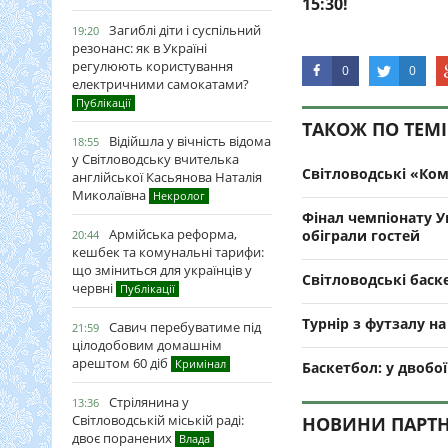
15:30!
Загиблі діти і суспільний
19:20
резонанс: як в Україні
регулюють користування
0
0
електричними самокатами?
Публікації
ТАКОЖ ПО ТЕМІ
Відійшла у вічність відома
18:55
у Світловодську вчителька
Світловодські «Ком
англійської Касьянова Наталія
Миколаївна
Некролог
Фінал чемпіонату У
Армійська реформа,
обіграли гостей
20:44
кешбек та комунальні тарифи:
що зміниться для українців у
Світловодські баск
червні
Публікації
Турнір з футзалу н
Савич перебуватиме під
21:59
цілодобовим домашнім
арештом 60 діб
Кримінал
Баскетбол: у двоб
Стрілянина у
13:36
Світловодській міській раді:
НОВИНИ ПАРТН
двоє поранених
Влада