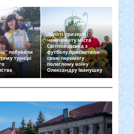
Золоті призери
чемпіонату міста
Світловодська з
ці” побували
футболу присвятили
тому турнірі
свою перемогу
го
полеглому воїну
рства
Олександру Іванушку