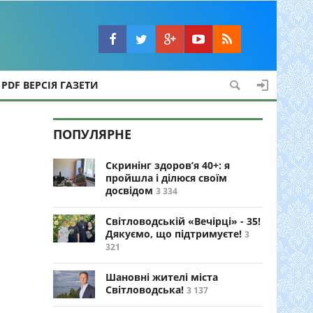
PDF ВЕРСІЯ ГАЗЕТИ
ПОПУЛЯРНЕ
Скринінг здоров’я 40+: я
пройшла і ділюся своїм
досвідом
3 334
Світловодській «Вечірці» - 35!
Дякуємо, що підтримуєте!
3
321
Шановні жителі міста
Світловодська!
3 137