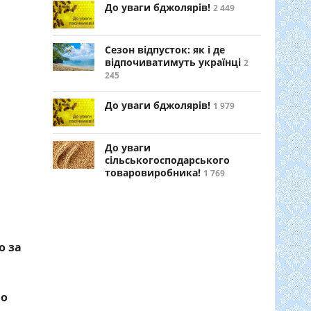
До уваги бджолярів!
2 449
Сезон відпусток: як і де
відпочиватимуть українці
2
245
До уваги бджолярів!
1 979
До уваги
сільськогосподарського
товаровиробника!
1 769
о за
 о