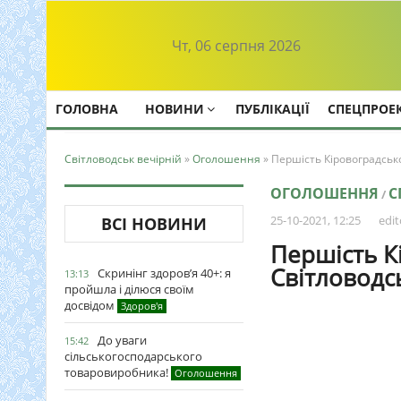
Чт, 06 серпня 2026
ГОЛОВНА
НОВИНИ
ПУБЛІКАЦІЇ
СПЕЦПРОЕ
Світловодськ вечірній
»
Оголошення
» Першість Кіровоградської
ОГОЛОШЕННЯ
С
/
25-10-2021, 12:25
edit
ВСІ НОВИНИ
Першість Кі
Світловодс
Скринінг здоров’я 40+: я
13:13
пройшла і ділюся своїм
досвідом
Здоров'я
До уваги
15:42
сільськогосподарського
товаровиробника!
Оголошення