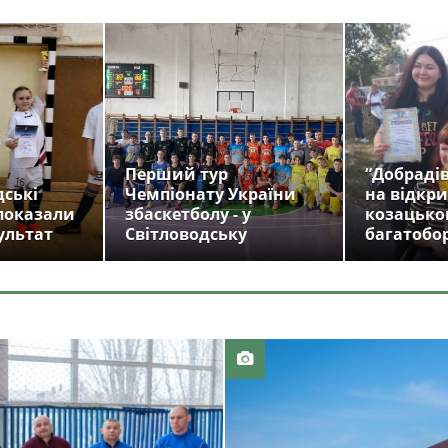
Перший тур
“Добрадів
дські
Чемпіонату України
на відкри
показали
збаскетболу - у
козацько
ультат
Світловодську
багатобо