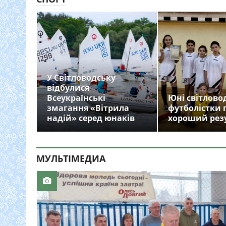
У Світловодську
відбулися
Всеукраїнські
Юні світлово
змагання «Вітрила
футболістки 
надій» серед юнаків
хороший рез
МУЛЬТIМЕДИА