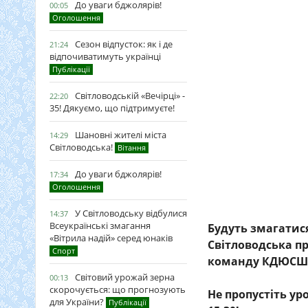
До уваги бджолярів!
00:05
Оголошення
Сезон відпусток: як і де
21:24
відпочиватимуть українці
Публікації
Світловодській «Вечірці» -
22:20
35! Дякуємо, що підтримуєте!
Шановні жителі міста
14:29
Світловодська!
Вітання
До уваги бджолярів!
17:34
Оголошення
У Світловодську відбулися
14:37
Всеукраїнські змагання
Будуть змагатис
«Вітрила надій» серед юнаків
Світловодська пр
Спорт
команду КДЮСШ 
Світовий урожай зерна
00:13
скорочується: що прогнозують
Не пропустіть ур
для України?
Публікації