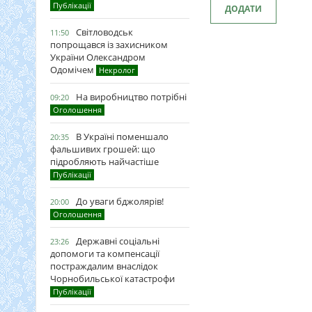
Публікації
ДОДАТИ
Світловодськ
11:50
попрощався із захисником
України Олександром
Одомічем
Некролог
На виробництво потрібні
09:20
Оголошення
В Україні поменшало
20:35
фальшивих грошей: що
підробляють найчастіше
Публікації
До уваги бджолярів!
20:00
Оголошення
Державні соціальні
23:26
допомоги та компенсації
постраждалим внаслідок
Чорнобильської катастрофи
Публікації