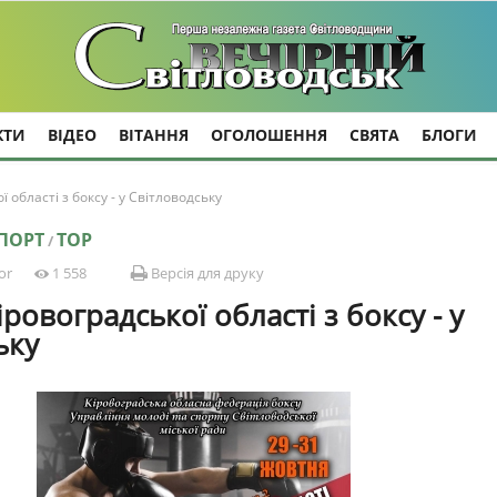
КТИ
ВІДЕО
ВІТАННЯ
ОГОЛОШЕННЯ
СВЯТА
БЛОГИ
 області з боксу - у Світловодську
ПОРТ
TOP
/
or
1 558
Версія для друку
ровоградської області з боксу - у
ьку