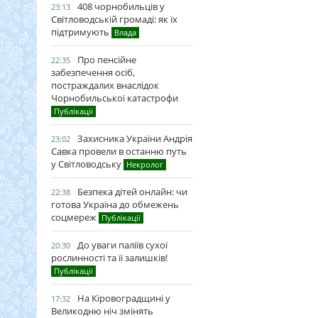
408 чорнобильців у
23:13
Світловодській громаді: як їх
підтримують
Влада
Про пенсійне
22:35
забезпечення осіб,
постраждалих внаслідок
Чорнобильської катастрофи
Публікації
Захисника України Андрія
23:02
Савка провели в останню путь
у Світловодську
Некролог
Безпека дітей онлайн: чи
22:38
готова Україна до обмежень
соцмереж
Публікації
До уваги паліїв сухої
20:30
рослинності та її залишків!
Публікації
На Кіровоградщині у
17:32
Великодню ніч змінять