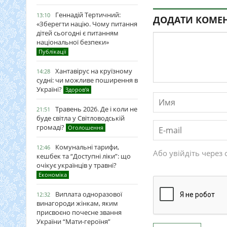
Геннадій Тертичний:
13:10
ДОДАТИ КОМЕ
«Зберегти націю. Чому питання
дітей сьогодні є питанням
національної безпеки»
Публікації
Хантавірус на круїзному
14:28
судні: чи можливе поширення в
Україні?
Здоров'я
Травень 2026. Де і коли не
21:51
буде світла у Світловодській
громаді?
Оголошення
Комунальні тарифи,
12:46
Або увійдіть через 
кешбек та “Доступні ліки”: що
очікує українців у травні?
Економіка
Виплата одноразової
12:32
винагороди жінкам, яким
присвоєно почесне звання
України “Мати-героїня”