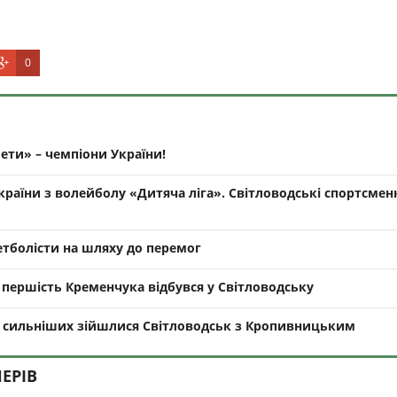
0
ети» – чемпіони України!
країни з волейболу «Дитяча ліга». Світловодські спортсмен
етболісти на шляху до перемог
а першість Кременчука відбувся у Світловодську
ої сильніших зійшлися Світловодськ з Кропивницьким
ЕРІВ