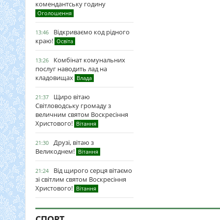
комендантську годину
Оголошення
Відкриваємо код рідного
13:46
краю!
Освіта
Комбінат комунальних
13:26
послуг наводить лад на
кладовищах
Влада
Щиро вітаю
21:37
Світловодську громаду з
величним святом Воскресіння
Христового!
Вітання
Друзі, вітаю з
21:30
Великоднем!
Вітання
Від щирого серця вітаємо
21:24
зі світлим святом Воскресіння
Христового!
Вітання
СПОРТ