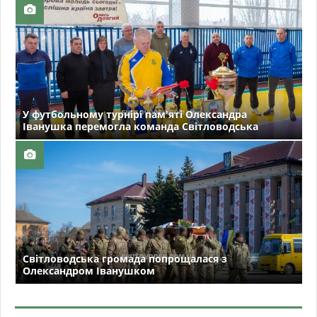
У футбольному турнірі пам'яті Олександра
Іванушка перемогла команда Світловодська
Світловодська громада попрощалася з
Олександром Іванушком