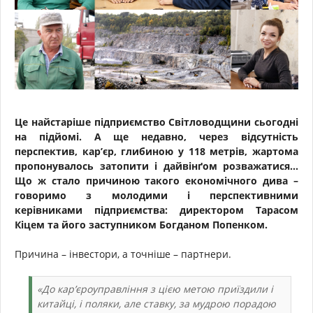
Це найстаріше підприємство Світловодщини сьогодні
на підйомі. А ще недавно, через відсутність
перспектив, кар’єр, глибиною у 118 метрів, жартома
пропонувалось затопити і дайвінґом розважатися...
Що ж стало причиною такого економічного дива –
говоримо з молодими і перспективними
керівниками підприємства: директором Тарасом
Кіцем та його заступником Богданом Попенком.
Причина – інвестори, а точніше – партнери.
«До кар’єроуправління з цією метою приїздили і
китайці, і поляки, але ставку, за мудрою порадою