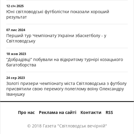
12 січ 2025
Юні світловодські футболістки показали хороший
результат
07 лис 2024
Перший тур Чемпіонату України збаскетболу - у
Світловодську
18 жов 2023
“Добрадівці” побували на відкритому турнірі козацького
багатоборства
24 сер 2023
Золоті призери чемпіонату міста Світловодська з футболу
присвятили свою перемогу полеглому воїну Олександру
Іванушку
Про нас
Реклама на сайті
Контакти
RSS
© 2018 Газета "Світловодськ вечірній"