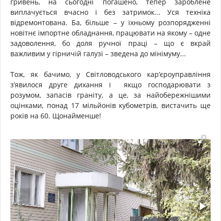
гривень, на сьогодні погашено, тепер зароблене
виплачується вчасно і без затримок... Уся техніка
відремонтована. Ба, більше – у їхньому розпорядженні
новітнє імпортне обладнання, працювати на якому – одне
задоволення, бо доля ручної праці – що є вкрай
важливим у гірничій галузі – зведена до мінімуму...
Тож, як бачимо, у Світловодського кар’єроуправління
з’явилося друге дихання і якщо господарювати з
розумом, запасів граніту, а це, за найобережнішими
оцінками, понад 17 мільйонів кубометрів, вистачить ще
років на 60. Щонайменше!