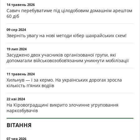
14 травень 2026
Савич перебуватиме під цілодобовим домашнім арештом
60 діб
09 сер 2024
Зверніть увагу на нові методи кібер шахрайських схем!
19 лип 2024
Засуджено двох учасників організованої групи, які
допомагали військовозобов’язаним уникнути мобілізації
11 травень 2024
Хильнув — і за кермо. На українських дорогах зросла
кількість п’яних водіїв
22 кві 2024
На Кіровоградщині викрито злочинне угруповання
наркозбувачів
ВІТАННЯ
07 чер 2026