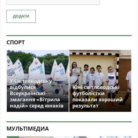
ДОДАТИ
СПОРТ
У Світловодську
відбулися
Юні світловодські
Всеукраїнські
футболістки
змагання «Вітрила
показали хороший
надій» серед юнаків
результат
МУЛЬТIМЕДИА