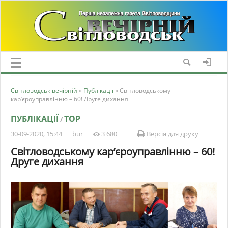
Світловодськ вечірній
»
Публікації
» Світловодському
кар’єроуправлінню – 60! Друге дихання
ПУБЛІКАЦІЇ
TOP
/
30-09-2020, 15:44
bur
3 680
Версія для друку
Світловодському кар’єроуправлінню – 60!
Друге дихання