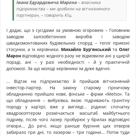
Івана Едуардовича Марона
– власника
підприємства – ми зробили на вітчизняного
партнера», – говорить Кіц.
І додає, що з сусідами за умовною огорожею – Головним
заводом залізобетонних виробів і заводом
швидкомонтованих будівельних споруд – теплі приязні
стосунки, а їх керівники,
Михайло Бур’янський
та
Олег
Марон
відповідно жодного разу не відмовили ані у щирій
пораді, ані – у разі необхідності – й у практичній
допомозі. За що молоді керівники їм дуже вдячні.
... Відтак на підприємство й прийшов вітчизняний
інвестор-партер. На заміну старому гірничому
обладнанню прийшло нове, фінське – фірми «Metso». Та
що обладнання – вибухівка, якою підривають гранітну
породу у кар’єрі, вже у вигляді... рідини: спочатку
квадрокоптером розмічається масштаб майбутнього
підриву, після чого лазер пробурює у брилах відповідні
отвори... До речі, якщо раніше буріння цих отворів
забирало три дні, то лазером – три години... Потім туди