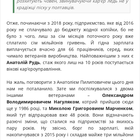
розхитують човен, звинувачуючи кар’єр ледь не у
крадіжці піску у полтавців.
Отже, починаючи з 2018 року, підприємство, яке від 2016
року не сплачувало до бюджету жодної копійки, бо не
було з чого, лиш за сім місяців поточного року вже
сплатило сім мільйонів гривень. Й гідна зарплата
виплачується вчасно для 66 працівників, серед, яких
чимало ветеранів виробництва. Найповажнішим з них є
Анатолій Рудь
, стаж якого лиш на 10 років поступається
вікові кар’єроуправління.
На жаль, поговорити з Анатолієм Пилиповичем цього дня
нам не поталанило. Зате ми поспілкувалися з двома
іншими ветеранами –
Олександром
Володимировичем Нагуляком
, котрий прийшов сюди
ще у 1986 році, та
Миколою Григоровием Марченком
,
який тут відпрацював вже 48 років. Вони відзначають
разючі зміни, що сталися на підприємстві за якихось
пару років. Ну звісно, борг по зарплаті, якій
накопичувався з 2015 року і складав майже три мільйони