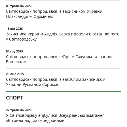
06 травень 2026
Світловодськ попрощався із захисником України
Олександром Одомічем
15 кві 2026
Захисника України Андрія Савка провели в останню путь
у Світловодську
04 гру 2025
Світловодськ попрощався з Юрієм Сакуном та Іваном
Ващенком
26 лис 2025
Світловодськ попрощався із загиблим захисником
України Русланом Сорокою
СПОРТ
27 травень 2026
У Світловодську відбулися Всеукраїнські змагання
«Вітрила надій» серед юнаків