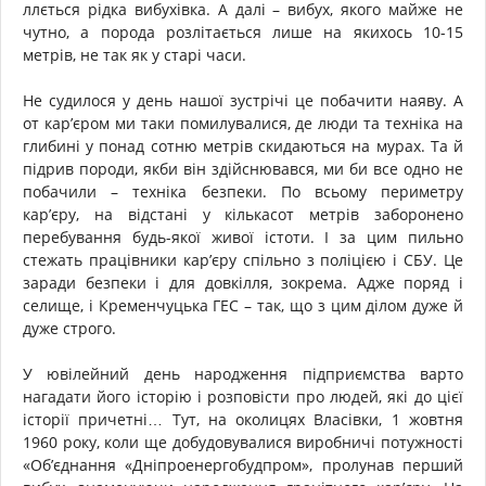
ллється рідка вибухівка. А далі – вибух, якого майже не
чутно, а порода розлітається лише на якихось 10-15
метрів, не так як у старі часи.
Не судилося у день нашої зустрічі це побачити наяву. А
от кар’єром ми таки помилувалися, де люди та техніка на
глибині у понад сотню метрів скидаються на мурах. Та й
підрив породи, якби він здійснювався, ми би все одно не
побачили – техніка безпеки. По всьому периметру
кар’єру, на відстані у кількасот метрів заборонено
перебування будь-якої живої істоти. І за цим пильно
стежать працівники кар’єру спільно з поліцією і СБУ. Це
заради безпеки і для довкілля, зокрема. Адже поряд і
селище, і Кременчуцька ГЕС – так, що з цим ділом дуже й
дуже строго.
У ювілейний день народження підприємства варто
нагадати його історію і розповісти про людей, які до цієї
історії причетні… Тут, на околицях Власівки, 1 жовтня
1960 року, коли ще добудовувалися виробничі потужності
«Об’єднання «Дніпроенергобудпром», пролунав перший