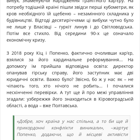
вибух, знаменуючи народження гранітного кар’єру. На
потребу тодішній країні пішли звідси перші кубометри, як
кров необхідного їй щебеню – незамінного складника у
будівництві. Відтоді десятиріччями ці вибухи чутно було
не лише у Власівці – гуркіт линув і до Світловодська.
Потім все стихло. Від середини 90-х це означало
економічну кризу.
З 2018 року Кіц і Попенко, фактично очоливши кар’єр,
взялися за його кардинальне реформування... На
допомогу їм прийшла відповідна освіта: директор
опанував гірську справу, його заступник має дві
юридичні освіти. Важко було? Звісно, бо ж у нас як – не
чіпають того, хто нічого не робить... І почалися
нескінченні перевірки. А тут ще й про межі управління
згадали: узбережжя його знаходиться в Кіровоградській
області, а вода – вже Полтавська.
«Добре, хоч країна у нас спільна, а то би ще й
прикордонні конфлікти виникали», –жартує
Попенко, додаючи, що й місцеві активісти