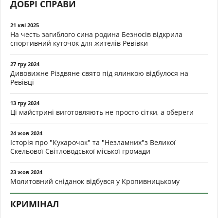
ДОБРІ СПРАВИ
21 кві 2025
На честь загиблого сина родина Безносів відкрила
спортивний куточок для жителів Ревівки
27 гру 2024
Дивовижне Різдвяне свято під ялинкою відбулося на
Ревівці
13 гру 2024
Ці майстрині виготовляють не просто сітки, а обереги
24 жов 2024
Історія про "Кухарочок" та "Незламних"з Великої
Скельової Світловодської міської громади
23 жов 2024
Молитовний сніданок відбувся у Кропивницькому
КРИМІНАЛ