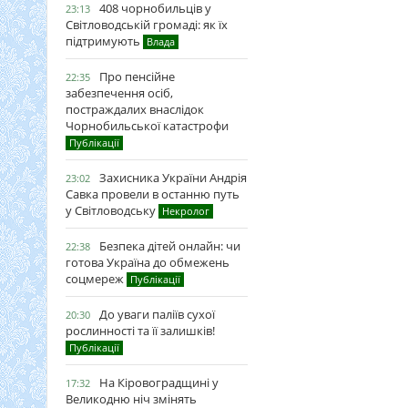
408 чорнобильців у
23:13
Світловодській громаді: як їх
підтримують
Влада
Про пенсійне
22:35
забезпечення осіб,
постраждалих внаслідок
Чорнобильської катастрофи
Публікації
Захисника України Андрія
23:02
Савка провели в останню путь
у Світловодську
Некролог
Безпека дітей онлайн: чи
22:38
готова Україна до обмежень
соцмереж
Публікації
До уваги паліїв сухої
20:30
рослинності та її залишків!
Публікації
На Кіровоградщині у
17:32
Великодню ніч змінять