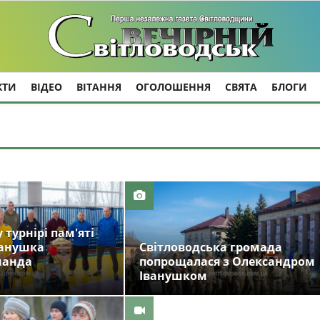
КТИ
ВІДЕО
ВІТАННЯ
ОГОЛОШЕННЯ
СВЯТА
БЛОГИ
турнірі пам'яті
ванушка
Світловодська громада
манда
попрощалася з Олександром
Іванушком