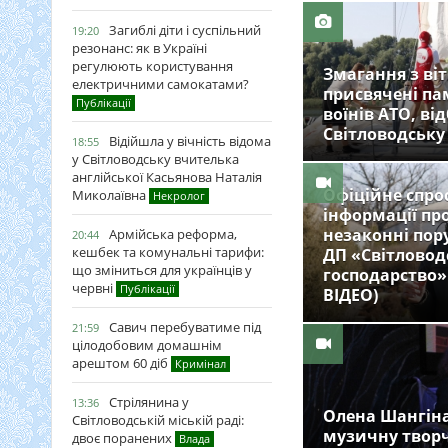
Загиблі діти і суспільний
19:20
резонанс: як в Україні
регулюють користування
Змагання з ві
електричними самокатами?
присвячені па
Публікації
воїнів АТО, ві
Світловодськ
Відійшла у вічність відома
18:55
у Світловодську вчителька
англійської Касьянова Наталія
Офіційне спро
Миколаївна
Некролог
інформації пр
незаконні пор
Армійська реформа,
20:44
кешбек та комунальні тарифи:
ДП «Світловод
що зміниться для українців у
господарство
червні
Публікації
ВІДЕО)
Савич перебуватиме під
21:59
цілодобовим домашнім
арештом 60 діб
Кримінал
Стрілянина у
13:36
Олена Шангіна
Світловодській міській раді:
музичну творч
двоє поранених
Влада