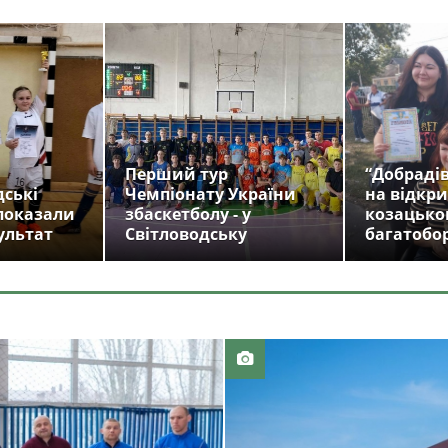
Перший тур
“Добрадів
дські
Чемпіонату України
на відкри
показали
збаскетболу - у
козацько
ультат
Світловодську
багатобо