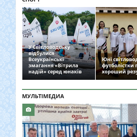
У Світловодську
відбулися
Всеукраїнські
Юні світлово
змагання «Вітрила
футболістки 
надій» серед юнаків
хороший рез
МУЛЬТIМЕДИА