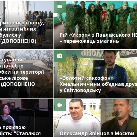
трильного спорту,
м’яті загиблих
дбулися у
Рій «Укроп» з Павлівського Н
у (ДОПОВНЕНО)
– переможець змагань
стування
о начебто
убки на території
ське лісове
«Золотий саксофон»
» (ДОПОВНЕНО
Хмельниччини об’єднав друз
у Світловодську
 про свою
ість: "Ставлюся
Олександр Звінцов з Москви