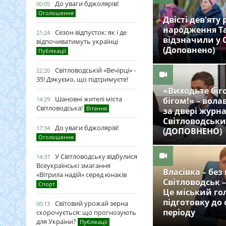
До уваги бджолярів!
00:05
Оголошення
Двісті дев'яту
народження Т
Сезон відпусток: як і де
21:24
відзначили у 
відпочиватимуть українці
(Доповнено)
Публікації
Світловодській «Вечірці» -
22:20
35! Дякуємо, що підтримуєте!
«Виходьте біг
Шановні жителі міста
14:29
бігом!» – вола
Світловодська!
Вітання
за двері журна
Світловодськи
До уваги бджолярів!
17:34
(ДОПОВНЕНО)
Оголошення
У Світловодську відбулися
14:37
Всеукраїнські змагання
Власівка – без
«Вітрила надій» серед юнаків
Світловодськ –
Спорт
Це міський го
підготовку до
Світовий урожай зерна
00:13
періоду
скорочується: що прогнозують
для України?
Публікації