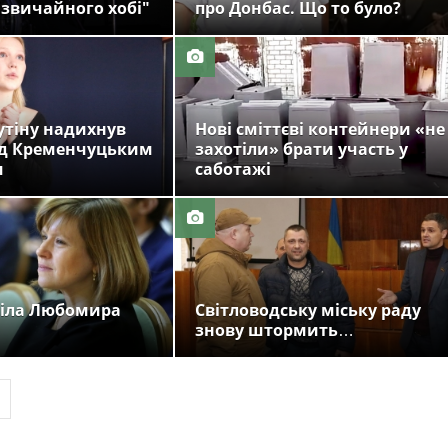
 звичайного хобі"
про Донбас. Що то було?
утіну надихнув
Нові сміттєві контейнери «не
ад Кременчуцьким
захотіли» брати участь у
м
саботажі
віла Любомира
Світловодську міську раду
знову штормить…