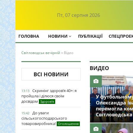
Пт, 07 серпня 2026
ГОЛОВНА
НОВИНИ
ПУБЛІКАЦІЇ
СПЕЦПРОЕ
Світловодськ вечірній
» Відео
ВИДЕО
ВСІ НОВИНИ
Скринінг здоров’я 40+: я
13:13
пройшла і ділюся своїм
У футбольному 
досвідом
Здоров'я
Олександра І
перемогла ко
До уваги
15:42
Світловодська
сільськогосподарського
товаровиробника!
Оголошення