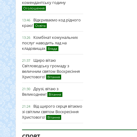
комендантську годину
Оголошення
Відкриваємо код рідного
13:46
краю!
Освіта
Комбінат комунальних
13:26
послуг наводить лад на
кладовищах
Влада
Щиро вітаю
21:37
Світловодську громаду з
величним святом Воскресіння
Христового!
Вітання
Друзі, вітаю з
21:30
Великоднем!
Вітання
Від щирого серця вітаємо
21:24
зі світлим святом Воскресіння
Христового!
Вітання
СПОРТ