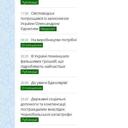
Публікації
Світловодськ
11:50
попрощався із захисником
України Олександром
Одомічем
Некролог
На виробництво потрібні
09:20
Оголошення
В Україні поменшало
20:35
фальшивих грошей: що
підробляють найчастіше
Публікації
До уваги бджолярів!
20:00
Оголошення
Державні соціальні
23:26
допомоги та компенсації
постраждалим внаслідок
Чорнобильської катастрофи
Публікації