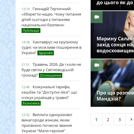
до цього як до
Геннадій Тертичний:
13:10
«Зберегти націю. Чому питання
дітей сьогодні є питанням
національної безпеки»
Публікації
Марину Салаб
Хантавірус на круїзному
14:28
захід сонця н
судні: чи можливе поширення в
водосховище
Україні?
Здоров'я
Травень 2026. Де і коли не
21:51
буде світла у Світловодській
громаді?
Оголошення
Комунальні тарифи,
12:46
кешбек та “Доступні ліки”: що
Про що розпо
очікує українців у травні?
Мандзій?
Економіка
Виплата одноразової
12:32
1
2
3
винагороди жінкам, яким
присвоєно почесне звання
України “Мати-героїня”