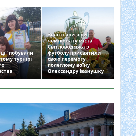
Золоті призери
чемпіонату міста
Світловодська з
ці” побували
футболу присвятили
тому турнірі
свою перемогу
го
полеглому воїну
рства
Олександру Іванушку