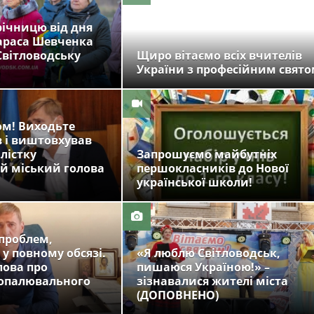
 річницю від дня
араса Шевченка
Світловодську
Щиро вітаємо всіх вчителів
України з професійним свято
ом! Виходьте
в і виштовхував
лістку
Запрошуємо майбутніх
й міський голова
першокласників до Нової
української школи!
 проблем,
 у повному обсязі.
«Я люблю Світловодськ,
лова про
пишаюся Україною!» –
 опалювального
зізнавалися жителі міста
(ДОПОВНЕНО)