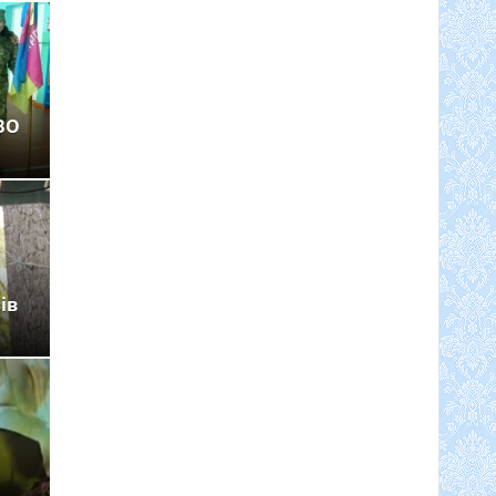
ВО
ів