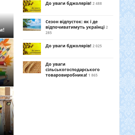
До уваги бджолярів!
2 488
Сезон відпусток: як і де
відпочиватимуть українці
2
м!
285
До уваги бджолярів!
2 025
До уваги
сільськогосподарського
товаровиробника!
1 865